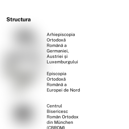
Structura
Arhiepiscopia
Ortodoxă
Română a
Germaniei,
Austriei și
Luxemburgului
Episcopia
Ortodoxă
Română a
Europei de Nord
Centrul
Bisericesc
Român Ortodox
din München
(CBROM)