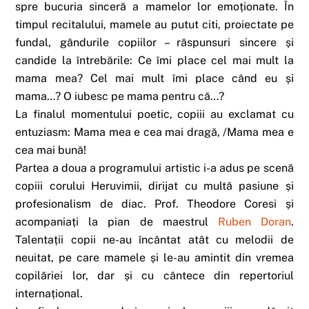
spre bucuria sinceră a mamelor lor emoționate. În
timpul recitalului, mamele au putut citi, proiectate pe
fundal, gândurile copiilor – răspunsuri sincere și
candide la întrebările: Ce îmi place cel mai mult la
mama mea? Cel mai mult îmi place când eu și
mama…? O iubesc pe mama pentru că…?
La finalul momentului poetic, copiii au exclamat cu
entuziasm: Mama mea e cea mai dragă, /Mama mea e
cea mai bună!
Partea a doua a programului artistic i-a adus pe scenă
copiii corului Heruvimii, dirijat cu multă pasiune și
profesionalism de diac. Prof. Theodore Coresi și
acompaniați la pian de maestrul
Ruben Doran
.
Talentații copii ne-au încântat atât cu melodii de
neuitat, pe care mamele și le-au amintit din vremea
copilăriei lor, dar și cu cântece din repertoriul
internațional.