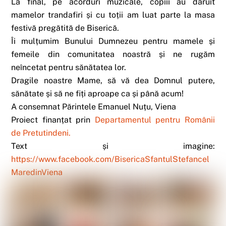
La final, pe acorduri muzicale, copiii au dăruit
mamelor trandafiri și cu toții am luat parte la masa
festivă pregătită de Biserică.
Îi mulțumim Bunului Dumnezeu pentru mamele și
femeile din comunitatea noastră și ne rugăm
neîncetat pentru sănătatea lor.
Dragile noastre Mame, să vă dea Domnul putere,
sănătate și să ne fiți aproape ca și până acum!
A consemnat Părintele Emanuel Nuțu, Viena
Proiect finanțat prin
Departamentul pentru Românii
de Pretutindeni.
Text și imagine:
https://www.facebook.com/BisericaSfantulStefancel
MaredinViena