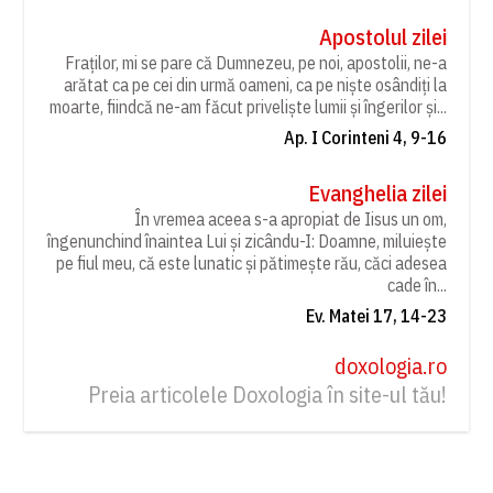
Apostolul zilei
Fraților, mi se pare că Dumnezeu, pe noi, apostolii, ne-a
arătat ca pe cei din urmă oameni, ca pe niște osândiți la
moarte, fiindcă ne-am făcut priveliște lumii și îngerilor și...
Ap. I Corinteni 4, 9-16
Evanghelia zilei
În vremea aceea s-a apropiat de Iisus un om,
îngenunchind înaintea Lui și zicându-I: Doamne, miluiește
pe fiul meu, că este lunatic și pătimește rău, căci adesea
cade în...
Ev. Matei 17, 14-23
doxologia.ro
Preia articolele Doxologia în site-ul tău!