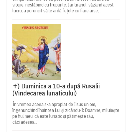
vitejie, neslăbind cu trupurile. Iar tiranul, văzând acest
lucru, a poruncit să le ardă fețele cu fiare arse,...
✝) Duminica a 10-a după Rusalii
(Vindecarea lunaticului)
În vremea aceea s-a apropiat de Iisus un om,
îngenunchind înaintea Lui și zicându-I: Doamne, miluiește
pe fiul meu, că este lunatic și pătimește rău,
căci adesea...