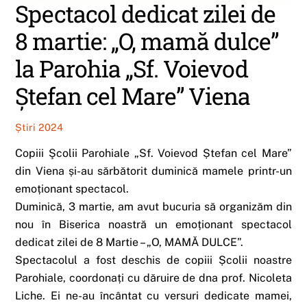
Spectacol dedicat zilei de
8 martie: „O, mamă dulce”
la Parohia „Sf. Voievod
Ștefan cel Mare” Viena
Știri 2024
Copiii Şcolii Parohiale „Sf. Voievod Ștefan cel Mare”
din Viena și-au sărbătorit duminică mamele printr-un
emoționant spectacol.
Duminică, 3 martie, am avut bucuria să organizăm din
nou în Biserica noastră un emoționant spectacol
dedicat zilei de 8 Martie – „O, MAMĂ DULCE”.
Spectacolul a fost deschis de copiii Școlii noastre
Parohiale, coordonați cu dăruire de dna prof. Nicoleta
Liche. Ei ne-au încântat cu versuri dedicate mamei,