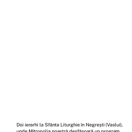
Doi ierarhi la Sfânta Liturghie în Negrești (Vaslui),
unde Mitropolia noastră desfășoară un program