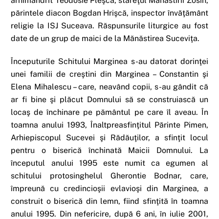
arhimandrit Teodosie Pleşca, stareţul Mănăstirii Zosin,
părintele diacon Bogdan Hrişcă, inspector învăţământ
religie la ISJ Suceava. Răspunsurile liturgice au fost
date de un grup de maici de la Mănăstirea Suceviţa.
Începuturile Schitului Marginea s-au datorat dorinţei
unei familii de creştini din Marginea – Constantin şi
Elena Mihalescu – care, neavând copii, s-au gândit că
ar fi bine şi plăcut Domnului să se construiască un
locaş de închinare pe pământul pe care îl aveau. În
toamna anului 1993, Înaltpreasfinţitul Părinte Pimen,
Arhiepiscopul Sucevei şi Rădăuţilor, a sfinţit locul
pentru o biserică închinată Maicii Domnului. La
începutul anului 1995 este numit ca egumen al
schitului protosinghelul Gherontie Bodnar, care,
împreună cu credincioşii evlavioşi din Marginea, a
construit o biserică din lemn, fiind sfinţită în toamna
anului 1995. Din nefericire, după 6 ani, în iulie 2001,