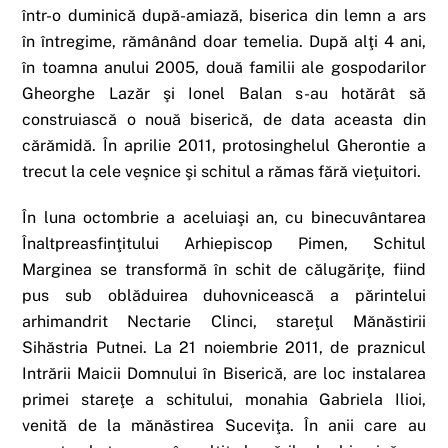
într-o duminică după-amiază, biserica din lemn a ars
în întregime, rămânând doar temelia. După alţi 4 ani,
în toamna anului 2005, două familii ale gospodarilor
Gheorghe Lazăr şi Ionel Balan s-au hotărât să
construiască o nouă biserică, de data aceasta din
cărămidă. În aprilie 2011, protosinghelul Gherontie a
trecut la cele veşnice şi schitul a rămas fără vieţuitori.
În luna octombrie a aceluiaşi an, cu binecuvântarea
Înaltpreasfinţitului Arhiepiscop Pimen, Schitul
Marginea se transformă în schit de călugăriţe, fiind
pus sub oblăduirea duhovnicească a părintelui
arhimandrit Nectarie Clinci, stareţul Mănăstirii
Sihăstria Putnei. La 21 noiembrie 2011, de praznicul
Intrării Maicii Domnului în Biserică, are loc instalarea
primei stareţe a schitului, monahia Gabriela Ilioi,
venită de la mănăstirea Suceviţa. În anii care au