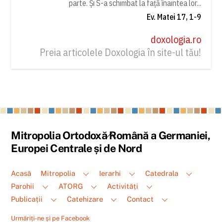
parte. Și S-a schimbat la față înaintea lor...
Ev. Matei 17, 1-9
doxologia.ro
Preia articolele Doxologia în site-ul tău!
Back
Mitropolia Ortodoxă Română a Germaniei,
To
Europei Centrale și de Nord
Top
Acasă
Mitropolia
Ierarhi
Catedrala
Parohii
ATORG
Activități
Publicații
Catehizare
Contact
Urmăriți-ne și pe Facebook