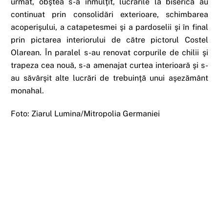
urmat, obştea s-a înmulţit, lucrările la biserică au
continuat prin consolidări exterioare, schimbarea
acoperişului, a catapetesmei şi a pardoselii şi în final
prin pictarea interiorului de către pictorul Costel
Olarean. În paralel s-au renovat corpurile de chilii şi
trapeza cea nouă, s-a amenajat curtea interioară şi s-
au săvârşit alte lucrări de trebuinţă unui aşezământ
monahal.
Foto: Ziarul Lumina/Mitropolia Germaniei