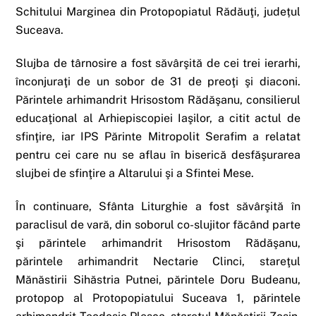
Schitului Marginea din Protopopiatul Rădăuţi, județul
Suceava.
Slujba de târnosire a fost săvârşită de cei trei ierarhi,
înconjuraţi de un sobor de 31 de preoţi şi diaconi.
Părintele arhimandrit Hrisostom Rădăşanu, consilierul
educaţional al Arhiepiscopiei Iaşilor, a citit actul de
sfinţire, iar IPS Părinte Mitropolit Serafim a relatat
pentru cei care nu se aflau în biserică desfăşurarea
slujbei de sfinţire a Altarului şi a Sfintei Mese.
În continuare, Sfânta Liturghie a fost săvârşită în
paraclisul de vară, din soborul co-slujitor făcând parte
şi părintele arhimandrit Hrisostom Rădăşanu,
părintele arhimandrit Nectarie Clinci, stareţul
Mănăstirii Sihăstria Putnei, părintele Doru Budeanu,
protopop al Protopopiatului Suceava 1, părintele