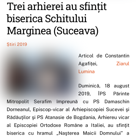
Trei arhierei au sfinţit
biserica Schitului
Marginea (Suceava)
Știri 2019
Articol de Constantin
Agafiței,
Ziarul
Lumina
Duminică, 18 august
2019, ÎPS Părinte
Mitropolit Serafim împreună cu PS Damaschin
Dorneanul, Episcop-vicar al Arhiepiscopiei Sucevei şi
Rădăuţilor şi PS Atanasie de Bogdania, Arhiereu vicar
al Episcopiei Ortodoxe Române a Italiei, au sfinţit
biserica cu hramul „Naşterea Maicii Domnului” a