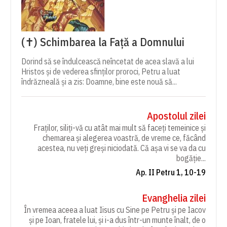
(✝) Schimbarea la Față a Domnului
Dorind să se îndulcească neîncetat de acea slavă a lui
Hristos și de vederea sfinților proroci, Petru a luat
îndrăzneală și a zis: Doamne, bine este nouă să...
Apostolul zilei
Fraților, siliți-vă cu atât mai mult să faceți temeinice și
chemarea și alegerea voastră, de vreme ce, făcând
acestea, nu veți greși niciodată. Că așa vi se va da cu
bogăție...
Ap. II Petru 1, 10-19
Evanghelia zilei
În vremea aceea a luat Iisus cu Sine pe Petru și pe Iacov
și pe Ioan, fratele lui, și i-a dus într-un munte înalt, de o