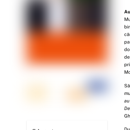
Au
Mu
bi
câ
pa
do
de
pr
Mo
Sâ
mu
au
De
Gh
Du