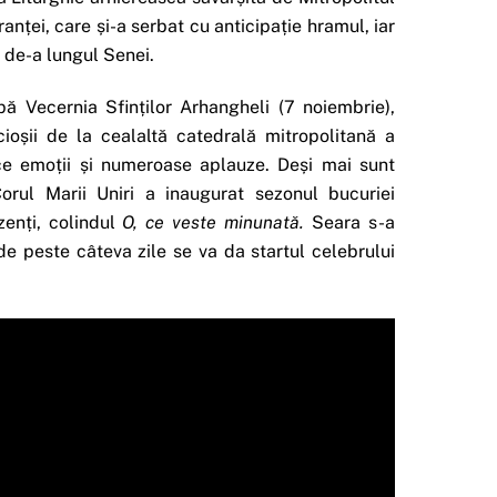
anței, care și-a serbat cu anticipație hramul, iar
 de-a lungul Senei.
pă Vecernia Sfinților Arhangheli (7 noiembrie),
ncioșii de la cealaltă catedrală mitropolitană a
ice emoții și numeroase aplauze. Deși mai sunt
orul Marii Uniri a inaugurat sezonul bucuriei
zenți, colindul
O, ce veste minunată.
Seara s-a
de peste câteva zile se va da startul celebrului