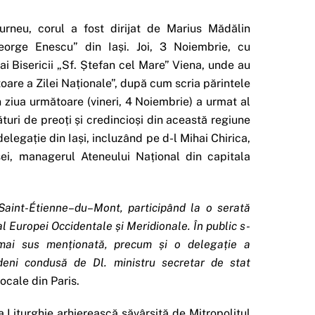
rneu, corul a fost dirijat de Marius Mădălin
eorge Enescu” din Iași. Joi, 3 Noiembrie, cu
ai Bisericii „Sf. Ștefan cel Mare” Viena, unde au
are a Zilei Naționale”, după cum scria părintele
În ziua următoare (vineri, 4 Noiembrie) a urmat al
turi de preoți și credincioși din această regiune
delegație din Iași, incluzând pe d-l Mihai Chirica,
ei, managerul Ateneului Național din capitala
Saint-Étienne
–
du
–
Mont,
participând la o serată
al Europei Occidentale și Meridionale. În public s-
ă mai sus menționată, precum și o delegație a
eni condusă de Dl. ministru secretar de stat
locale din Paris.
a Liturghie arhierească săvârșită de Mitropolitul