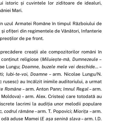
 istoric și cuvintele lor ziditoare de idealuri,
mâniei Mari.
te în uzul Armatei Române în timpul Războiului de
și ofițeri din regimentele de Vânători, Infanterie
preoților de pe front.
precădere creații ale compozitorilor români în
conținut religiose (
Miluiește-mă, Dumnezeule
–
lae Lungu;
Doamne, buzele mele vei deschide…
–
ti;
Iubi-te-voi, Doamne
– arm. Nicolae Lungu/N.
c rusesc) au încălzit inimile auditoriului, a urmat
te Române
– arm. Anton Pann;
Imnul Regal
– arm.
 Moldova) – arm. Alex. Cristea) care totodată au
iscrete lacrimi la audiția unor melodii populare
c, codrul rămâne
– arm. T. Popovici;
Miorița
– arm.
a odă aduse Mamei (
E așa senină slava
– arm. I.D.