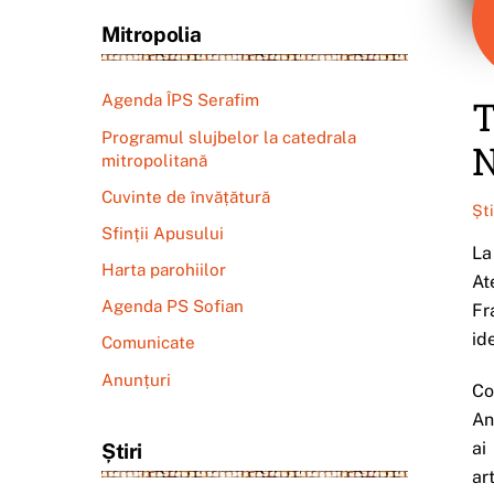
Mitropolia
Agenda ÎPS Serafim
T
Programul slujbelor la catedrala
N
mitropolitană
Cuvinte de învățătură
Șt
Sfinții Apusului
La
Harta parohiilor
At
Agenda PS Sofian
Fr
id
Comunicate
Anunțuri
Co
An
ai
Știri
ar