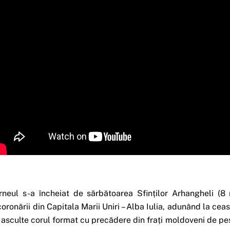
rneul s-a încheiat de sărbătoarea Sfinților Arhangheli (8
coronării din Capitala Marii Uniri – Alba Iulia, adunând la ce
 asculte corul format cu precădere din frați moldoveni de pest