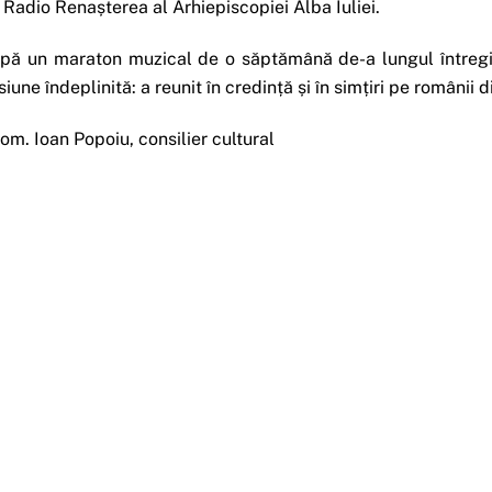
 Radio Renașterea al Arhiepiscopiei Alba Iuliei.
pă un maraton muzical de o săptămână de-a lungul întregii E
siune îndeplinită: a reunit în credință și în simțiri pe români
rom. Ioan Popoiu, consilier cultural