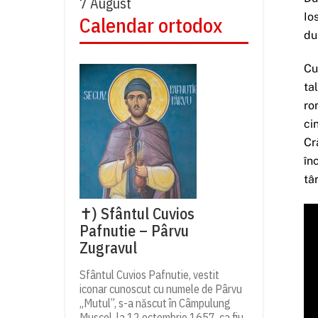
7 August
Io
Calendar ortodox
du
Cu
ta
ro
ci
Cr
în
tâ
✝) Sfântul Cuvios
Pafnutie – Pârvu
Zugravul
Sfântul Cuvios Pafnutie, vestit
iconar cunoscut cu numele de Pârvu
„Mutul”, s-a născut în Câmpulung
Muscel, la 12 octombrie 1657, ca fiu