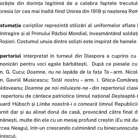
vorăște din dorința legitimă de a celebra faptele trecutului
presia lor cea mai înaltă fiind Unirea din 1918 și nașterea Ro
stumația
coriștilor reprezintă stilizări al uniformelor afla
întregire și al Primului Război Mondial, înveșmântând soldați 
 Roșiori. Costumul unuia dintre soliști este inspirat de hainele 
pertoriul
interpretat în turneul din Diaspora a cuprins cu 
monizări pentru voci egale bărbătești. După ce piesele cu 
m. G. Cucu;
Doamne, nu ne lepăda de la fața Ta
– arm. Nico
m. Gavriil Musicescu;
Tatăl nostru
– arm. I. Ghica-Comăneș
ldoveanu;
Doamne pe noi miluiește-ne
– din repertoriul clasi
 repertoriu de cântece patriotice (imnul național
Deșteaptă-
uard Hübsch și
Limba noastră-i o comoară
(imnul Republicii
ârnit dar și au alinat dorul de casă, provocând către final d
mânești, multe din ele cu un mesaj profund creștin (
Eu mă du
rcea Neagu), într-un crescendo culminând cu binecunoscut
irescu).