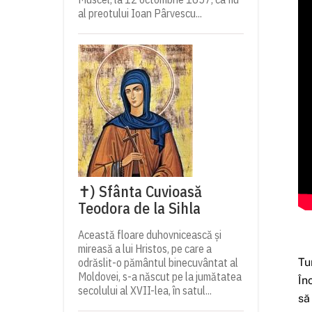
al preotului Ioan Pârvescu...
✝) Sfânta Cuvioasă
Teodora de la Sihla
Această floare duhovnicească și
mireasă a lui Hristos, pe care a
odrăslit-o pământul binecuvântat al
Tu
Moldovei, s-a născut pe la jumătatea
În
secolului al XVII-lea, în satul...
să