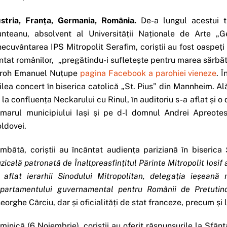
stria, Franța, Germania, România.
De-a lungul acestui tu
nteanu, absolvent al Universității Naționale de Arte „G
necuvântarea IPS Mitropolit Serafim, coriștii au fost oaspeți 
ntat românilor, „pregătindu-i sufletește pentru marea sărbăto
roh Emanuel Nuțupe
pagina Facebook a parohiei vieneze
. 
ilea concert în biserica catolică „St. Pius” din Mannheim. Ală
 la confluența Neckarului cu Rinul, în auditoriu s-a aflat și o 
imarul municipiului Iași și pe d-l domnul Andrei Apreotes
ldovei.
mbătă, coriștii au încântat audiența pariziană în biserica
zicală patronată de Înaltpreasfințitul Părinte Mitropolit Iosif 
 aflat ierarhii Sinodului Mitropolitan, delegația ieșean
partamentului guvernamental pentru Românii de Pretutind
eorghe Cârciu, dar și oficialități de stat franceze, precum și 
minică (6 Noiembrie), coriștii au oferit răspunsurile la Sfânt