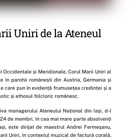
ii Uniri de la Ateneul
pei Occidentale și Meridionale, Corul Marii Uniri al
te în parohii românești din Austria, Germania și
le care pun în evidență frumusețea credinței și a
otic și ethosul folcloric românesc.
ativa managerului Ateneului Național din Iași, d-l
 24 de membri, în cea mai mare parte absolvenți
Iași, este dirijat de maestrul Andrei Fermeșanu,
arii Uniri, în contextul muzical de factură corală,