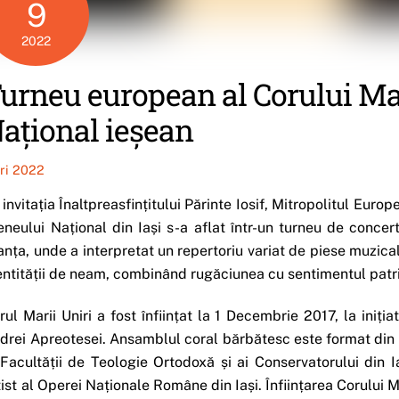
9
2022
urneu european al Corului Mar
ațional ieșean
iri 2022
 invitația Înaltpreasfințitului Părinte Iosif, Mitropolitul Euro
eneului Național din Iași s-a aflat într-un turneu de concer
anța, unde a interpretat un repertoriu variat de piese muzica
entității de neam, combinând rugăciunea cu sentimentul patri
rul Marii Uniri a fost înființat la 1 Decembrie 2017, la iniți
drei Apreotesei. Ansamblul coral bărbătesc este format din
 Facultății de Teologie Ortodoxă și ai Conservatorului din 
tist al Operei Naționale Române din Iași. Înființarea Corului M