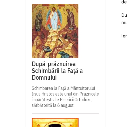
de
Du
mi
Ie
După-prăznuirea
Schimbării la Față a
Domnului
Schimbarea la Față a Mântuitorului
Iisus Hristos este unul din Praznicele
împărătești ale Bisericii Ortodoxe,
sărbătorită la 6 august.