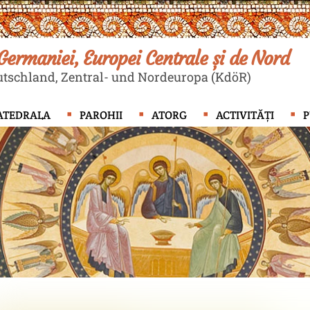
ermaniei, Europei Centrale și de Nord
tschland, Zentral- und Nordeuropa (KdöR)
ATEDRALA
PAROHII
ATORG
ACTIVITĂȚI
P