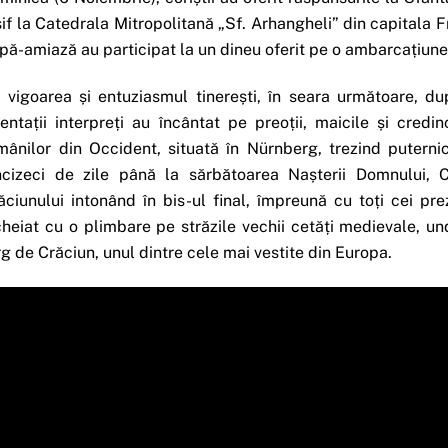
sif la Catedrala Mitropolitană „Sf. Arhangheli” din capitala Fr
pă-amiază au participat la un dineu oferit pe o ambarcațiune
 vigoarea și entuziasmul tinerești, în seara următoare, du
lentații interpreți au încântat pe preoții, maicile și credi
mânilor din Occident, situată în Nürnberg, trezind putern
ncizeci de zile până la sărbătoarea Nașterii Domnului, C
ăciunului intonând în bis-ul final, împreună cu toți cei pre
cheiat cu o plimbare pe străzile vechii cetăți medievale, un
rg de Crăciun, unul dintre cele mai vestite din Europa.