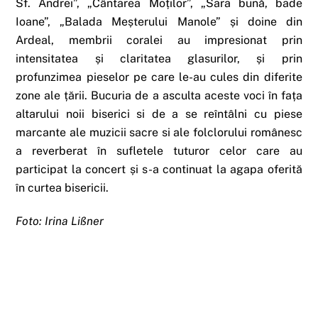
Sf. Andrei”, „Cântarea Moților”, „Sara bună, bade
Ioane”, „Balada Meșterului Manole” și doine din
Ardeal, membrii coralei au impresionat prin
intensitatea și claritatea glasurilor, și prin
profunzimea pieselor pe care le-au cules din diferite
zone ale țării. Bucuria de a asculta aceste voci în fața
altarului noii biserici si de a se reîntâlni cu piese
marcante ale muzicii sacre si ale folclorului românesc
a reverberat în sufletele tuturor celor care au
participat la concert și s-a continuat la agapa oferită
în curtea bisericii.
Foto: Irina Lißner