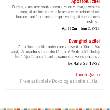
Apostolul zilei
Fraților, v-am scris vouă aceasta, ca nu cumva, la venirea
mea, să am întristare de la aceia care trebuie să mă
bucure, fiind încredințat despre voi toți că bucuria mea
este și...
Ap. II Corinteni 2, 3-15
Evanghelia zilei
Zis-a Domnul către iudeii care veniseră la Dânsul: Vai
vouă, cărturarilor și fariseilor fățarnici! Pentru că închideți
Împărăția Cerurilor înaintea oamenilor; voi nu intrați și...
Ev. Matei 23, 13-22
doxologia.ro
Preia articolele Doxologia în site-ul tău!