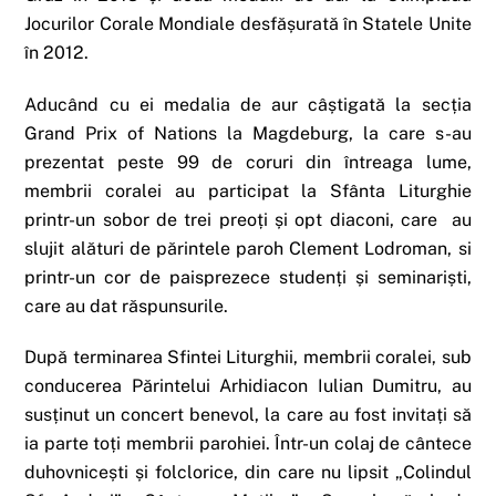
Jocurilor Corale Mondiale desfășurată în Statele Unite
în 2012.
Aducând cu ei medalia de aur câștigată la secția
Grand Prix of Nations la Magdeburg, la care s-au
prezentat peste 99 de coruri din întreaga lume,
membrii coralei au participat la Sfânta Liturghie
printr-un sobor de trei preoți și opt diaconi, care au
slujit alături de părintele paroh Clement Lodroman, si
printr-un cor de paisprezece studenți și seminariști,
care au dat răspunsurile.
După terminarea Sfintei Liturghii, membrii coralei, sub
conducerea Părintelui Arhidiacon Iulian Dumitru, au
susținut un concert benevol, la care au fost invitați să
ia parte toți membrii parohiei. Într-un colaj de cântece
duhovnicești și folclorice, din care nu lipsit „Colindul