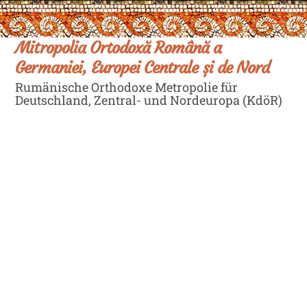
Skip
Men
to
content
Mitropolia Ortodoxă Română a
Germaniei, Europei Centrale și de Nord
Rumänische Orthodoxe Metropolie für
Deutschland, Zentral- und Nordeuropa (KdöR)