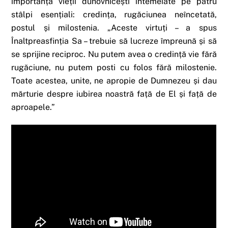
importanța vieții duhovnicești întemeiate pe patru
stâlpi esențiali: credința, rugăciunea neîncetată,
postul și milostenia. „Aceste virtuți – a spus
Înaltpreasfinția Sa – trebuie să lucreze împreună și să
se sprijine reciproc. Nu putem avea o credință vie fără
rugăciune, nu putem posti cu folos fără milostenie.
Toate acestea, unite, ne apropie de Dumnezeu și dau
mărturie despre iubirea noastră față de El și față de
aproapele.”