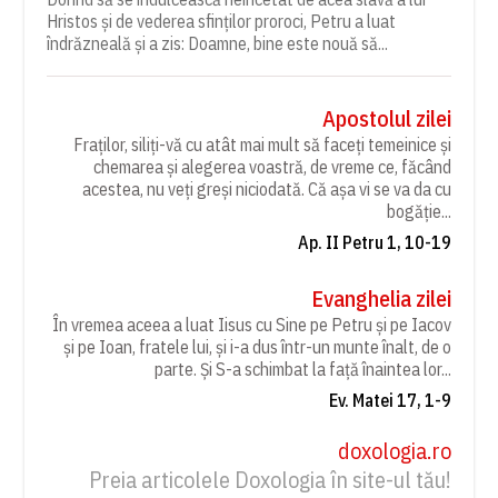
Hristos și de vederea sfinților proroci, Petru a luat
îndrăzneală și a zis: Doamne, bine este nouă să...
Apostolul zilei
Fraților, siliți-vă cu atât mai mult să faceți temeinice și
chemarea și alegerea voastră, de vreme ce, făcând
acestea, nu veți greși niciodată. Că așa vi se va da cu
bogăție...
Ap. II Petru 1, 10-19
Evanghelia zilei
În vremea aceea a luat Iisus cu Sine pe Petru și pe Iacov
și pe Ioan, fratele lui, și i-a dus într-un munte înalt, de o
parte. Și S-a schimbat la față înaintea lor...
Ev. Matei 17, 1-9
doxologia.ro
Preia articolele Doxologia în site-ul tău!