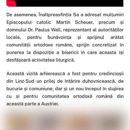
De asemenea, Înaltpreasfinția Sa a adresat mulțumiri
Episcopului catolic Martin Scheuer, precum și
domnului Dr. Paulus Wall, reprezentant al autorităților
locale, pentru bunăvoința și sprijinul arătat
comunității ortodoxe române, sprijin concretizat în
punerea la dispoziție a bisericii în care aceasta își
desfășoară activitatea liturgică.
Această vizită arhierească a fost pentru credincioșii
din Linz-Sud un prilej de întărire duhovnicească, de
bucurie și comuniune, dar și un nou început în slujirea
cu și pentru comunitatea ortodoxă română din
această parte a Austriei.