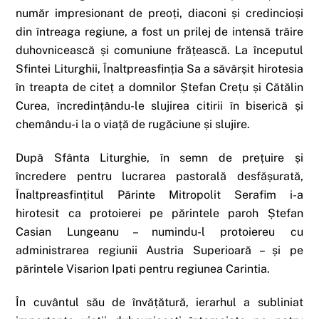
număr impresionant de preoți, diaconi și credincioși
din întreaga regiune, a fost un prilej de intensă trăire
duhovnicească și comuniune frățească. La începutul
Sfintei Liturghii, Înaltpreasfinția Sa a săvârșit hirotesia
în treapta de citeț a domnilor Ștefan Crețu și Cătălin
Curea, încredințându-le slujirea citirii în biserică și
chemându-i la o viață de rugăciune și slujire.
După Sfânta Liturghie, în semn de prețuire și
încredere pentru lucrarea pastorală desfășurată,
Înaltpreasfințitul Părinte Mitropolit Serafim i-a
hirotesit ca protoierei pe părintele paroh Ștefan
Casian Lungeanu – numindu-l protoiereu cu
administrarea regiunii Austria Superioară – și pe
părintele Visarion Ipati pentru regiunea Carintia.
În cuvântul său de învățătură, ierarhul a subliniat