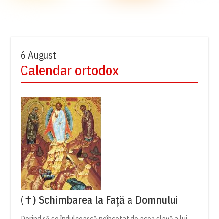
6 August
Calendar ortodox
(✝) Schimbarea la Față a Domnului
Dorind să se îndulcească neîncetat de acea slavă a lui