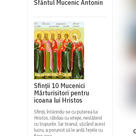
Sfântul Mucenic Antonin
Sfinții 10 Mucenici
Mărturisitori pentru
icoana lui Hristos
Sfinții, întărindu-se cu puterea lui
Hristos, răbdau cu vitejie, neslăbind
cu trupurile. Iar tiranul, văzând acest
lucru, a poruncit să le ardă fețele cu
G