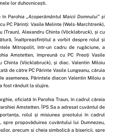
mele lor duhovnicești.
e în Parohia
„Acoperământul Maicii Domnului” și
u PC Părinți: Vasile Melinte (Wels-Marchtrenk),
 (Traun), Alexandru Chinta (Vöcklabruck), și cu
tură, Înaltpreasfințitul a vorbit despre rolul și
ntele Mitropolit, într-un cadru de rugăciune, a
rohia Amstetten, împreună cu PC Preoți Vasile
Chinta (Vöcklabruck), și diac. Valentin Miloiu
nțată de către PC Părinte Vasile Lungeanu, căruia
 De asemenea, Părintele diacon Valentin Miloiu a
fost rânduit la slujire.
rghie, oficiată în Parohia Traun, în cadrul căreia
 Parohiei Amstetten. ÎPS Sa a adresat cuvântul de
ortanța, rolul și misiunea preotului în cadrul
ia, spre propovăduirea cuvântului lui Dumnezeu,
șilor, precum și cheia simbolică a bisericii, spre