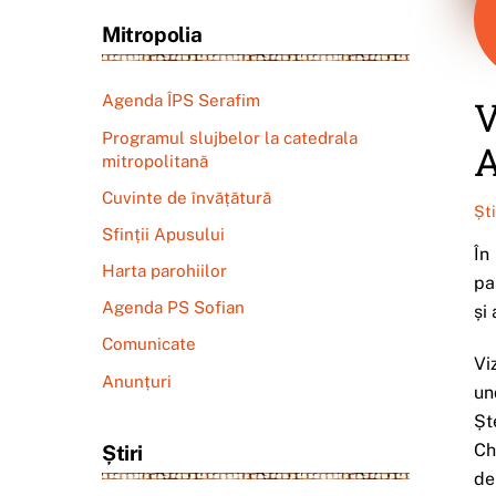
Mitropolia
Agenda ÎPS Serafim
V
Programul slujbelor la catedrala
A
mitropolitană
Cuvinte de învățătură
Șt
Sfinții Apusului
În
Harta parohiilor
pa
Agenda PS Sofian
și
Comunicate
Vi
Anunțuri
un
Șt
Ch
Știri
de