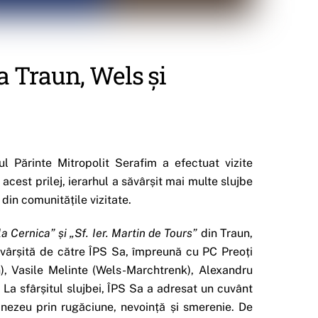
la Traun, Wels și
l Părinte Mitropolit Serafim a efectuat vizite
cest prilej, ierarhul a săvârșit mai multe slujbe
 din comunitățile vizitate.
 la Cernica” și „Sf. Ier. Martin de Tours”
din Traun,
ăvârșită de către ÎPS Sa, împreună cu PC Preoți
, Vasile Melinte (Wels-Marchtrenk), Alexandru
 La sfârșitul slujbei, ÎPS Sa a adresat un cuvânt
nezeu prin rugăciune, nevoință și smerenie. De