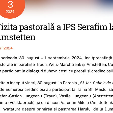
3
2024
izita pastorală a IPS Serafim 
mstetten
iri 2024
 perioada 30 august – 1 septembrie 2024, Înaltpreasfințitu
storale în parohiile Traun, Wels-Marchtrenk și Amstetten. Cu a
 a participat la dialoguri duhovnicești cu preoții și credincioșii
zita a început vineri, 30 august, în Parohia
„Sf. Ier. Calinic de
de numeroși credincioși au participat la Taina Sf. Maslu, s
efan-Casian Lungeanu (Traun), Vasile Lungeanu (Amstetten)
inta (Vöcklabruck), și cu diacon Valentin Miloiu (Amstetten).
 învățătură despre primirea și păstrarea Harului de la Dum