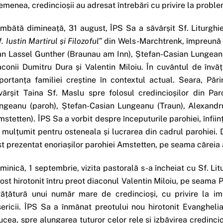
emenea, credincioșii au adresat întrebări cu privire la proble
mbătă dimineață, 31 august, ÎPS Sa a săvârșit Sf. Liturghi
f. Iustin Martirul și Filozoful”
din Wels-Marchtrenk, împreună c
an Lassel Gunther (Braunau am Inn), Ștefan-Casian Lungeanu
aconii Dumitru Dura și Valentin Miloiu. În cuvântul de învăță
portanța familiei creștine în contextul actual. Seara, Pări
vârșit Taina Sf. Maslu spre folosul credincioșilor din Pa
ngeanu (paroh), Ștefan-Casian Lungeanu (Traun), Alexandru 
mstetten). ÎPS Sa a vorbit despre începuturile parohiei, înfii
a mulțumit pentru osteneala și lucrarea din cadrul parohiei.
st prezentat enoriașilor parohiei Amstetten, pe seama căreia a 
minică, 1 septembrie, vizita pastorală s-a încheiat cu Sf. Litu
fost hirotonit întru preot diaconul Valentin Miloiu, pe seama
vățătură unui număr mare de credincioși, cu privire la imp
sericii. ÎPS Sa a înmânat preotului nou hirotonit Evanghel
ucea, spre alungarea tuturor celor rele și izbăvirea credincio