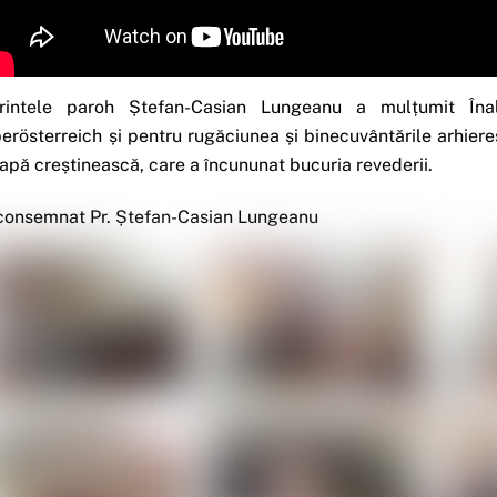
rintele paroh Ștefan-Casian Lungeanu a mulțumit Înalt
erösterreich și pentru rugăciunea și binecuvântările arhiereș
apă creștinească, care a încununat bucuria revederii.
consemnat Pr. Ștefan-Casian Lungeanu