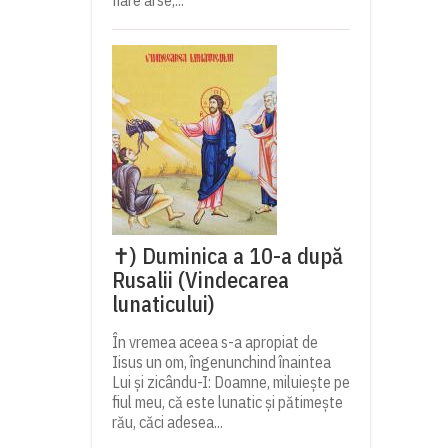
fiare arse,...
✝) Duminica a 10-a după
Rusalii (Vindecarea
lunaticului)
În vremea aceea s-a apropiat de
Iisus un om, îngenunchind înaintea
Lui și zicându-I: Doamne, miluiește pe
fiul meu, că este lunatic și pătimește
rău, căci adesea...