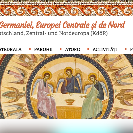
ermaniei, Europei Centrale și de Nord
tschland, Zentral- und Nordeuropa (KdöR)
ATEDRALA
PAROHII
ATORG
ACTIVITĂȚI
P