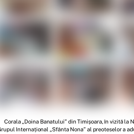
Corala „Doina Banatului” din Timișoara, în vizită l
rupul Internațional „Sfânta Nona” al preoteselor a adu