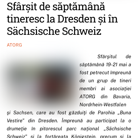
Sfârşit de săptămână
tineresc la Dresden şi în
Sächsische Schweiz
ATORG
Sfârşitul de
săptămână 19-21 mai a
fost petrecut împreună
de un grup de tineri
membri ai asociaţiei
ATORG din Bavaria,
Nordrhein-Westfalen
şi Sachsen, care au fost găzduiţi de Parohia „Buna
Vestire” din Dresden. Împreună au participat la o
drumeţie în pitorescul parc naţional „Sächsische
Schweiz” şi la fortăreaţa Königstein, precum şi la