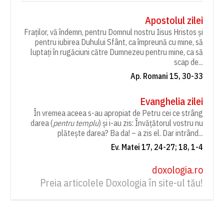
Apostolul zilei
Fraților, vă îndemn, pentru Domnul nostru Iisus Hristos și
pentru iubirea Duhului Sfânt, ca împreună cu mine, să
luptați în rugăciuni către Dumnezeu pentru mine, ca să
scap de...
Ap. Romani 15, 30-33
Evanghelia zilei
În vremea aceea s-au apropiat de Petru cei ce strâng
darea (
pentru templu
) și i-au zis: Învățătorul vostru nu
plătește darea? Ba da! – a zis el. Dar intrând...
Ev. Matei 17, 24-27; 18, 1-4
doxologia.ro
Preia articolele Doxologia în site-ul tău!