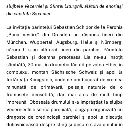
slujbele Vecerniei şi Sfintei Liturghii, alături de enoriaşi
din capitala Saxoniei.
La invitaţia părintelui Sebastian Schipor de la Parohia
„Buna Vestire” din Dresden au răspuns tineri din
München, Wuppertal, Augsburg, Halle şi Nürnberg,
cărora li s-au alăturat tineri din parohie. Părintele
Sebastian şi doamna preoteasă Lia ne-au însoţit
sâmbătă, 20 mai, în drumeţia făcută pe valea Elbei, în
complexul montan Sächsische Schweiz şi apoi la
fortăreaţa Königstein, unde ne-am bucurat de vremea
minunată de primăvară, peisaje naturale de o
frumuseţe deosebită, dar mai ales de mult timp
împreună. Oboseala drumului s-a împrăştiat la slujba
Vecerniei în biserica parohială, la agapa organizată cu
dragoste de credincioşii parohiei şi apoi la discuţia
duhovnicească despre sfinţi şi despre slava omului în