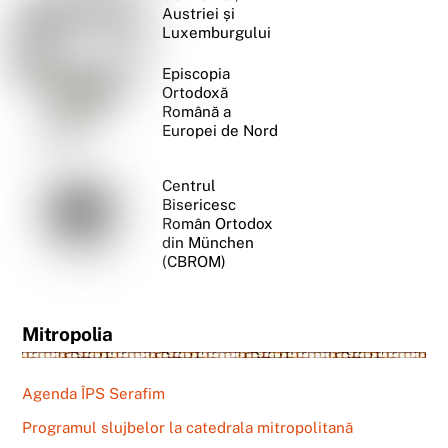
Austriei și
Luxemburgului
Episcopia
Ortodoxă
Română a
Europei de Nord
Centrul
Bisericesc
Român Ortodox
din München
(CBROM)
Mitropolia
Agenda ÎPS Serafim
Programul slujbelor la catedrala mitropolitană