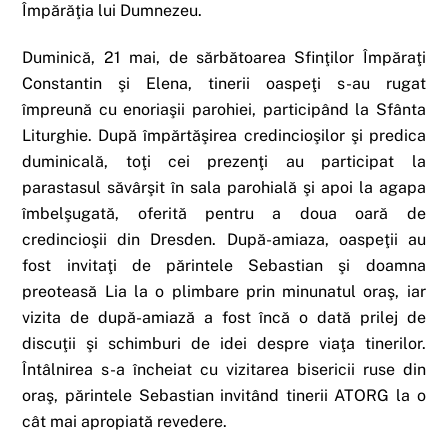
Împărăţia lui Dumnezeu.
Duminică, 21 mai, de sărbătoarea Sfinţilor Împăraţi
Constantin şi Elena, tinerii oaspeţi s-au rugat
împreună cu enoriaşii parohiei, participând la Sfânta
Liturghie. După împărtăşirea credincioşilor şi predica
duminicală, toţi cei prezenţi au participat la
parastasul săvârşit în sala parohială şi apoi la agapa
îmbelşugată, oferită pentru a doua oară de
credincioşii din Dresden. După-amiaza, oaspeţii au
fost invitaţi de părintele Sebastian şi doamna
preoteasă Lia la o plimbare prin minunatul oraş, iar
vizita de după-amiază a fost încă o dată prilej de
discuţii şi schimburi de idei despre viaţa tinerilor.
Întâlnirea s-a încheiat cu vizitarea bisericii ruse din
oraş, părintele Sebastian invitând tinerii ATORG la o
cât mai apropiată revedere.