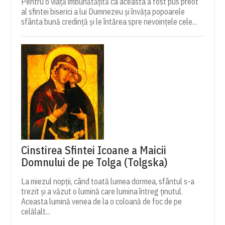
Pentru o viață îmbunătățită ca aceasta a fost pus preot
al sfintei biserici a lui Dumnezeu și învăța popoarele
sfânta bună credință și le întărea spre nevoințele cele...
Cinstirea Sfintei Icoane a Maicii
Domnului de pe Tolga (Tolgska)
La miezul nopții, când toată lumea dormea, sfântul s-a
trezit și a văzut o lumină care lumina întreg ținutul.
Aceasta lumină venea de la o coloană de foc de pe
celălalt...