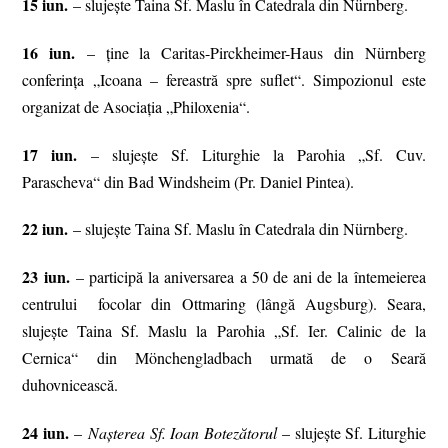
15 iun.
– slujește Taina Sf. Maslu în Catedrala din Nürnberg.
16 iun.
– ține la Caritas-Pirckheimer-Haus din Nürnberg
conferința „Icoana – fereastră spre suflet“. Simpozionul este
organizat de Asociația „Philoxenia“.
17 iun.
– slujește Sf. Liturghie la Parohia „Sf. Cuv.
Parascheva“ din Bad Windsheim (Pr. Daniel Pintea).
22 iun.
– slujește Taina Sf. Maslu în Catedrala din Nürnberg.
23 iun.
– participă la aniversarea a 50 de ani de la întemeierea
centrului focolar din Ottmaring (lângă Augsburg). Seara,
slujește Taina Sf. Maslu la Parohia „Sf. Ier. Calinic de la
Cernica“ din Mönchengladbach urmată de o Seară
duhovnicească.
24 iun.
–
Nașterea Sf. Ioan Botezătorul
– slujește Sf. Liturghie