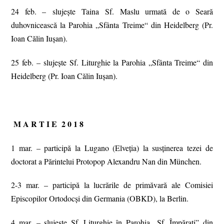
24 feb. – slujește Taina Sf. Maslu urmată de o Seară
duhovnicească la Parohia „Sfânta Treime“ din Heidelberg (Pr.
Ioan Călin Iușan).
25 feb. – slujește Sf. Liturghie la Parohia „Sfânta Treime“ din
Heidelberg (Pr. Ioan Călin Iușan).
M A R T I E 2 0 1 8
1 mar. – participă la Lugano (Elveția) la susținerea tezei de
doctorat a Părintelui Protopop Alexandru Nan din München.
2-3 mar. – participă la lucrările de primăvară ale Comisiei
Episcopilor Ortodocşi din Germania (OBKD), la Berlin.
4 mar. – slujește Sf. Liturghie în Parohia „Sf. Împărați” din