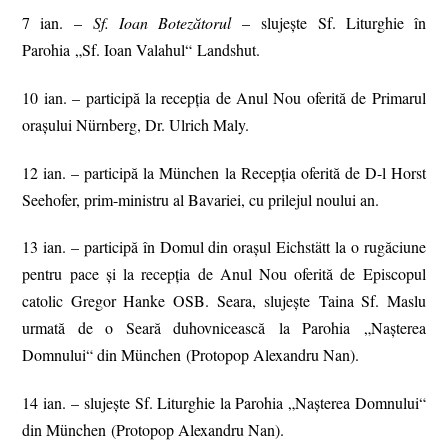
7 ian. –
Sf. Ioan Botezătorul
– slujește Sf. Liturghie în
Parohia „Sf. Ioan Valahul“ Landshut.
10 ian. – participă la recepţia de Anul Nou oferită de Primarul
orașului Nürnberg, Dr. Ulrich Maly.
12 ian. – participă la München la Recepţia oferită de D-l Horst
Seehofer, prim-ministru al Bavariei, cu prilejul noului an.
13 ian. – participă în Domul din oraşul Eichstätt la o rugăciune
pentru pace şi la recepţia de Anul Nou oferită de Episcopul
catolic Gregor Hanke OSB. Seara, slujește Taina Sf. Maslu
urmată de o Seară duhovnicească la Parohia „Nașterea
Domnului“ din München (Protopop Alexandru Nan).
14 ian. – slujește Sf. Liturghie la Parohia „Nașterea Domnului“
din München (Protopop Alexandru Nan).