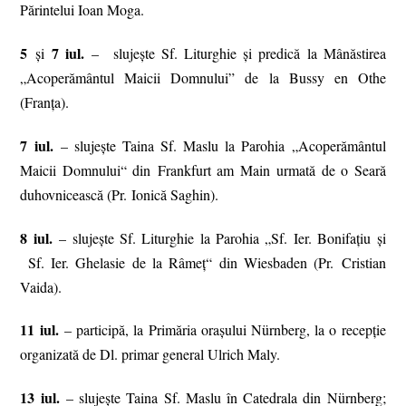
Părintelui Ioan Moga.
5
7 iul.
și
– slujește Sf. Liturghie și predică la Mânăstirea
„Acoperământul Maicii Domnului” de la Bussy en Othe
(Franța).
7 iul.
– slujește Taina Sf. Maslu la Parohia „Acoperământul
Maicii Domnului“ din Frankfurt am Main urmată de o Seară
duhovnicească (Pr. Ionică Saghin).
8 iul.
– slujește Sf. Liturghie la Parohia „Sf. Ier. Bonifațiu şi
Sf. Ier. Ghelasie de la Râmeț“ din Wiesbaden (Pr. Cristian
Vaida).
11 iul.
– participă, la Primăria orașului Nürnberg, la o recepție
organizată de Dl. primar general Ulrich Maly.
13 iul.
– slujește Taina Sf. Maslu în Catedrala din Nürnberg;