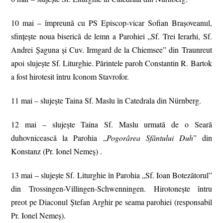
10 mai – împreună cu PS Episcop-vicar Sofian Brașoveanul,
sfințește noua biserică de lemn a Parohiei „Sf. Trei Ierarhi, Sf.
Andrei Șaguna și Cuv. Irmgard de la Chiemsee” din Traunreut
apoi slujește Sf. Liturghie. Părintele paroh Constantin R. Bartok
a fost hirotesit întru Iconom Stavrofor.
11 mai – slujește Taina Sf. Maslu în Catedrala din Nürnberg.
12 mai – slujește Taina Sf. Maslu urmată de o Seară
duhovnicească la Parohia „
Pogorârea Sfântului Duh
” din
Konstanz (Pr. Ionel Nemeș) .
13 mai – slujește Sf. Liturghie în Parohia „Sf. Ioan Botezătorul”
din Trossingen-Villingen-Schwenningen. Hirotonește întru
preot pe Diaconul Ștefan Arghir pe seama parohiei (responsabil
Pr. Ionel Nemeș).