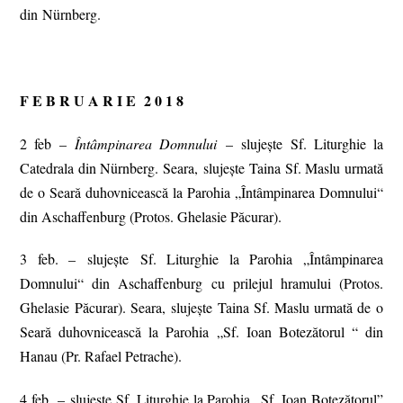
din Nürnberg.
F E B R U A R I E 2 0 1 8
2 feb –
Întâmpinarea Domnului
– slujește Sf. Liturghie la
Catedrala din Nürnberg. Seara, slujește Taina Sf. Maslu urmată
de o Seară duhovnicească la Parohia „Întâmpinarea Domnului“
din Aschaffenburg (Protos. Ghelasie Păcurar).
3 feb. – slujește Sf. Liturghie la Parohia „Întâmpinarea
Domnului“ din Aschaffenburg cu prilejul hramului (Protos.
Ghelasie Păcurar). Seara, slujește Taina Sf. Maslu urmată de o
Seară duhovnicească la Parohia „Sf. Ioan Botezătorul “ din
Hanau (Pr. Rafael Petrache).
4 feb. – slujește Sf. Liturghie la Parohia „Sf. Ioan Botezătorul”