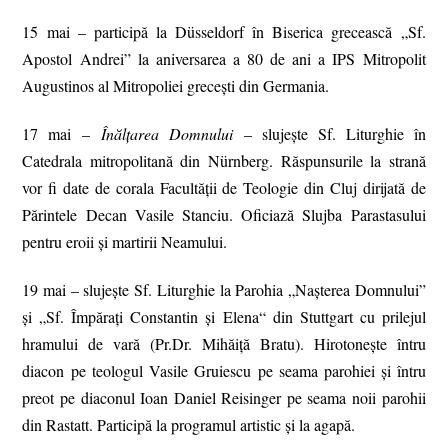
15 mai – participă la Düsseldorf în Biserica grecească „Sf.
Apostol Andrei” la aniversarea a 80 de ani a IPS Mitropolit
Augustinos al Mitropoliei grecești din Germania.
17 mai –
Înălțarea Domnului
– slujeşte Sf. Liturghie în
Catedrala mitropolitană din Nürnberg. Răspunsurile la strană
vor fi date de corala Facultății de Teologie din Cluj dirijată de
Părintele Decan Vasile Stanciu. Oficiază Slujba Parastasului
pentru eroii și martirii Neamului.
19 mai – slujește Sf. Liturghie la Parohia „Nașterea Domnului”
și „Sf. Împărați Constantin și Elena“ din Stuttgart cu prilejul
hramului de vară (Pr.Dr. Mihăiță Bratu). Hirotonește întru
diacon pe teologul Vasile Gruiescu pe seama parohiei și întru
preot pe diaconul Ioan Daniel Reisinger pe seama noii parohii
din Rastatt. Participă la programul artistic și la agapă.