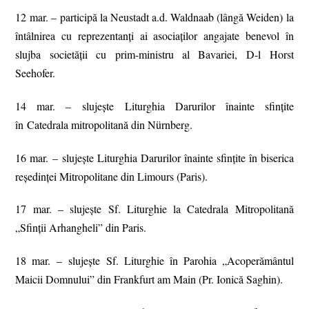
12 mar. – participă la Neustadt a.d. Waldnaab (lângă Weiden) la
întâlnirea cu reprezentanți ai asociaților angajate benevol în
slujba societății cu prim-ministru al Bavariei, D-l Horst
Seehofer.
14 mar. – slujeşte Liturghia Darurilor înainte sfinţite
în Catedrala mitropolitană din Nürnberg.
16 mar. – slujeşte Liturghia Darurilor înainte sfinţite în biserica
reședinței Mitropolitane din Limours (Paris).
17 mar. – slujește Sf. Liturghie la Catedrala Mitropolitană
„Sfinții Arhangheli” din Paris.
18 mar. – slujește Sf. Liturghie în Parohia „Acoperământul
Maicii Domnului” din Frankfurt am Main (Pr. Ionică Saghin).