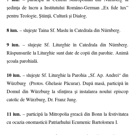
şedinţa de lucru a Institutului Româno-German „Ex fide lux”
pentru Teologie, Știință, Cultură și Dialog.
8 iun.
– slujește Taina Sf. Maslu în Catedrala din Nürnberg.
9 iun.
– slujește Sf. Liturghie în Catedrala din Nürnberg.
Răspunsurile la Liturghie sunt date de copii din parohie. Animă
școala parohială.
10 iun.
– slujește Sf. Liturghie la Parohia „Sf. Ap. Andrei“ din
Würzburg (Protos. Ghelasie Păcurar). După masă, participă în
Domul din Würzburg la sfințirea și instalarea noului episcop
catolic de Würzburg, Dr. Franz Jung.
11 iun.
– participă la Mitropolia greacă din Bonn la festivitatea
cu ocazia onomasticii Patriarhului Ecumenic Bartolomeu I.