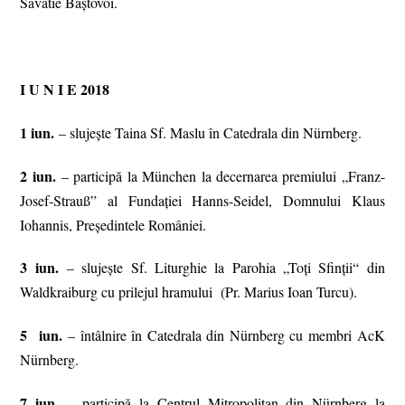
Savatie Baștovoi.
I U N I E 2018
1 iun.
– slujește Taina Sf. Maslu în Catedrala din Nürnberg.
2 iun.
– participă la München la decernarea premiului „Franz-
Josef-Strauß” al Fundației Hanns-Seidel, Domnului Klaus
Iohannis, Președintele României.
3 iun.
– slujește Sf. Liturghie la Parohia „Toți Sfinții“ din
Waldkraiburg cu prilejul hramului (Pr. Marius Ioan Turcu).
5 iun.
– întâlnire în Catedrala din Nürnberg cu membri AcK
Nürnberg.
7 iun.
– participă la Centrul Mitropolitan din Nürnberg la