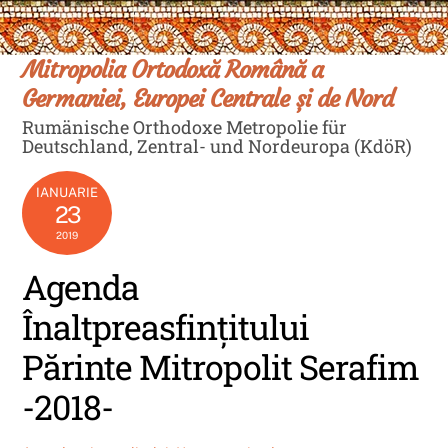
Skip
Men
to
content
Mitropolia Ortodoxă Română a
Germaniei, Europei Centrale și de Nord
Rumänische Orthodoxe Metropolie für
Deutschland, Zentral- und Nordeuropa (KdöR)
IANUARIE
23
2019
Agenda
Înaltpreasfințitului
Părinte Mitropolit Serafim
-2018-