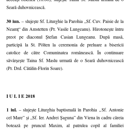
Seară duhovnicească.
30 iun.
– slujește Sf. Liturghie la Parohia „Sf. Cuv. Paisie de la
Neamț“ din Amstetten (Pr. Vasile Lungeanu). Hirotonește întru
preot pe diaconul Ştefan Casian Lungeanu. După masă,
participă la St. Pölten la ceremonia de preluare a bisericii
catolice de către Comuninatea românească. În continuare
săvârșește Taina Sf. Maslu urmată de o Seară duhovnicească
(Pr. Drd. Cătălin-Florin Soare).
I U L I E 2018
1 iul.
– slujeşte Liturghia baptismală în Parohia
„
Sf. Antonie
cel Mare” şi „Sf. Ier. Andrei Şaguna” din Viena în cadru căreia
botează pe pruncul Maxim, al patrulea copil al familiei