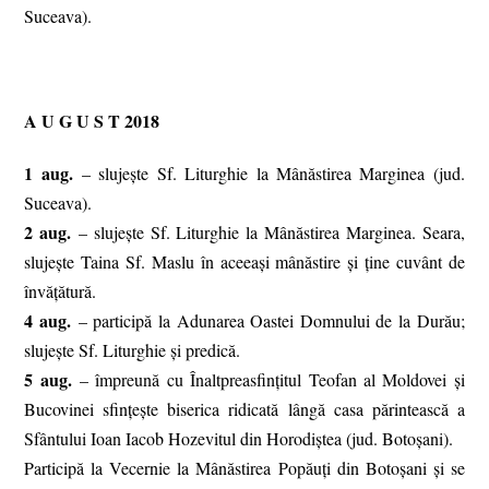
Suceava).
A U G U S T 2018
1 aug.
– slujeşte Sf. Liturghie la Mânăstirea Marginea (jud.
Suceava).
2 aug.
– slujeşte Sf. Liturghie la Mânăstirea Marginea. Seara,
slujeşte Taina Sf. Maslu în aceeaşi mânăstire şi ţine cuvânt de
învăţătură.
4 aug.
– participă la Adunarea Oastei Domnului de la Durău;
slujeşte Sf. Liturghie şi predică.
5 aug.
– împreună cu Înaltpreasfinţitul Teofan al Moldovei şi
Bucovinei sfinţeşte biserica ridicată lângă casa părintească a
Sfântului Ioan Iacob Hozevitul din Horodiştea (jud. Botoşani).
Participă la Vecernie la Mânăstirea Popăuţi din Botoşani şi se