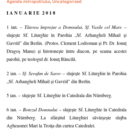
Agenda mitropolitului
,
Uncategorised
I A N U A R I E 2 0 1 8
1 ian. –
Tăierea împrejur a Domnului, Sf. Vasile cel Mare
–
slujește Sf. Liturghie în Parohia „Sf. Arhangheli Mihail şi
Gavriil” din Berlin. (Protos. Clement Lodroman și Pr. Dr. Ionuț
Dragoș Manu) și hirotonește întru diacon, pe seama acestei
parohii, pe teologul dr. Ionuț Băncilă.
2 ian. –
Sf. Serafim de Sarov
– slujește Sf. Liturghie în Parohia
„Sf. Arhangheli Mihail şi Gavriil” din Berlin.
5 ian. – slujește Sf. Liturghie în Catedrala din Nürnberg.
6 ian. –
Botezul Domnului
– slujește Sf. Liturghie în Catedrala
din Nürnberg. La sfârşitul Liturghiei săvârșește slujba
Agheasmei Mari la Troiţa din curtea Catedralei.