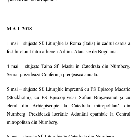
M A I 2018
1 mai – slujește Sf. Liturghie la Roma (Italia) în cadrul căreia a
fost hirotonit întru arhiereu Arhim. Atanasie de Bogdania.
4 mai – slujește Taina Sf. Maslu în Catedrala din Nürnberg.
Seara, prezidează Conferința preoțească anuală.
5 mai – slujește Sf. Liturghie împreună cu PS Episcop Macarie
(Stockholm), cu PS Episcop-vicar Sofian Brașoveanul și cu
clerul din Arhiepiscopie la Catedrala mitropolitană din
Nürnberg. Prezidează lucrările Adunării eparhiale la Centrul
mitropolitan din Nürnberg.
6 mai – slujeşte Sf. Liturghie în Catedrala din Nürnberg.