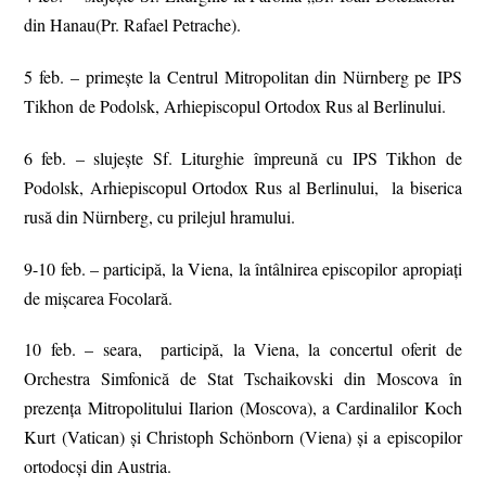
din Hanau(Pr. Rafael Petrache).
5 feb. – primește la Centrul Mitropolitan din Nürnberg pe IPS
Tikhon de Podolsk, Arhiepiscopul Ortodox Rus al Berlinului.
6 feb. – slujește Sf. Liturghie împreună cu IPS Tikhon de
Podolsk, Arhiepiscopul Ortodox Rus al Berlinului, la biserica
rusă din Nürnberg, cu prilejul hramului.
9-10 feb. – participă, la Viena, la întâlnirea episcopilor apropiaţi
de mişcarea Focolară.
10 feb. – seara, participă, la Viena, la concertul oferit de
Orchestra Simfonică de Stat Tschaikovski din Moscova în
prezenţa Mitropolitului Ilarion (Moscova), a Cardinalilor Koch
Kurt (Vatican) şi Christoph Schönborn (Viena) şi a episcopilor
ortodocşi din Austria.