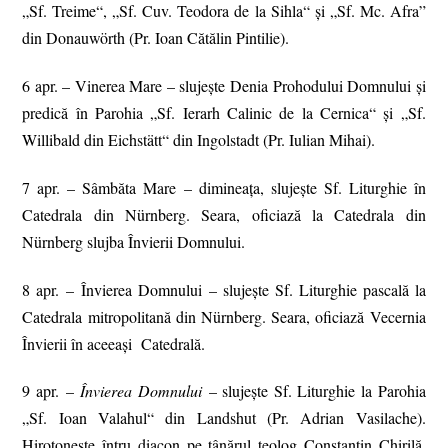
„Sf. Treime“, „Sf. Cuv. Teodora de la Sihla“ și „Sf. Mc. Afra”
din Donauwörth (Pr. Ioan Cătălin Pintilie).
6 apr. – Vinerea Mare – slujeşte Denia Prohodului Domnului şi
predică în Parohia „Sf. Ierarh Calinic de la Cernica“ și „Sf.
Willibald din Eichstätt“ din Ingolstadt (Pr. Iulian Mihai).
7 apr. – Sâmbăta Mare – dimineața, slujește Sf. Liturghie în
Catedrala din Nürnberg. Seara, oficiază la Catedrala din
Nürnberg slujba Învierii Domnului.
8 apr. – Învierea Domnului – slujeşte Sf. Liturghie pascală la
Catedrala mitropolitană din Nürnberg. Seara, oficiază Vecernia
Învierii în aceeaşi Catedrală.
9 apr. –
Învierea Domnului
– slujeşte Sf. Liturghie la Parohia
„Sf. Ioan Valahul“ din Landshut (Pr. Adrian Vasilache).
Hirotonește întru diacon pe tânărul teolog Constantin Chirilă.