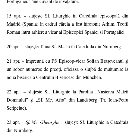
Portugaliei. Ține cuvânt de învățătură.
15 apr. – slujește Sf. Liturghie în Caredrala episcopală din
Madrid (Spania) în cadrul căreia a fost hirotonit Arhim. Teofil
Roman întru arhiereu vicar al Episcopiei Spaniei și Portugaliei.
20 apr. – slujește Taina Sf. Maslu în Catedrala din Nürnberg.
21 apr. – împreună cu PS Episcop-vicar Sofian Brașoveanul și
un sobor numeros de preoți, oficiază o slujbă de mulțumire la
noua biserică a Centrului Bisericesc din München.
22 apr. – slujește Sf. Liturghie la Parohia „Nașterea Maicii
Domnului” și „Sf. Mc. Afra” din Landsberg (Pr. Ioan-Petru
Scripciuc).
23 apr. –
Sf. Mc. Gheorghe
– slujeşte Sf. Liturghie la Catedrala
din Nürnberg.