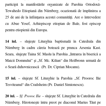
participă la manifestările organizate de Parohia Ortodoxă-
Tewahedo Etiopiană din Nürnberg, ocazionată de împlinirea a
25 de ani de la înființarea acestei comunități. Are o întrevedere
cu Abue Yosef, Arhiepiscop etiopian de Bale, fost episcop
pentru etiopienii din Europa.
14 iul.
– slujeşte Liturghia baptismală în Catedrala din
Nürnberg în cadru căreia botează pe prunca Arsenia Kast.
Seara, slujește Taina Sf. Maslu la Parohia „Intrarea în biserică a
Maicii Domnului” și „Sf. Mc. Kilian“ din Heilbronn urmată de
o Seară duhovnicească (Pr. Dr. Ciprian Mocanu).
15 iul.
– slujește Sf. Liturghie la Parohia „Sf. Prooroc Ilie
Tesviteanul“ din Crailsheim (Pr. Daniel Simionescu).
20 iul.
–
Sf. Proroc Ilie
– slujește Sf. Liturghie în Catedrala din
Nürnberg. Hirotonește întru preot pe diaconul Marius Tăut pe