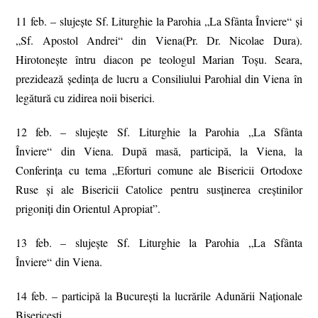
11 feb. – slujește Sf. Liturghie la Parohia „La Sfânta Înviere“ şi
„Sf. Apostol Andrei“ din Viena(Pr. Dr. Nicolae Dura).
Hirotonește întru diacon pe teologul Marian Toșu. Seara,
prezidează ședința de lucru a Consiliului Parohial din Viena în
legătură cu zidirea noii biserici.
12 feb. – slujește Sf. Liturghie la Parohia „La Sfânta
Înviere“ din Viena. După masă, participă, la Viena, la
Conferinţa cu tema „Eforturi comune ale Bisericii Ortodoxe
Ruse şi ale Bisericii Catolice pentru susţinerea creştinilor
prigoniţi din Orientul Apropiat”.
13 feb. – slujește Sf. Liturghie la Parohia „La Sfânta
Înviere“ din Viena.
14 feb. – participă la București la lucrările Adunării Naționale
Bisericești.