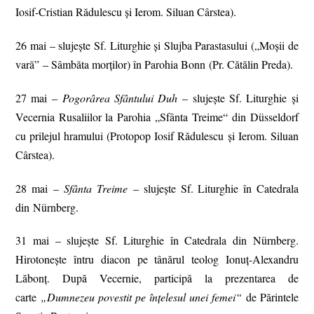
Iosif-Cristian Rădulescu și Ierom. Siluan Cârstea).
26 mai – slujește Sf. Liturghie și Slujba Parastasului („Moșii de
vară” – Sâmbăta morților) în Parohia Bonn (Pr. Cătălin Preda).
27 mai –
Pogorârea Sfântului Duh
– slujește Sf. Liturghie și
Vecernia Rusaliilor la Parohia „Sfânta Treime“ din Düsseldorf
cu prilejul hramului (Protopop Iosif Rădulescu și Ierom. Siluan
Cârstea).
28 mai –
Sfânta Treime
– slujește Sf. Liturghie în Catedrala
din Nürnberg.
31 mai – slujește Sf. Liturghie în Catedrala din Nürnberg.
Hirotonește întru diacon pe tânărul teolog Ionuț-Alexandru
Lăbonț. După Vecernie, participă la prezentarea de
carte
„Dumnezeu povestit pe înțelesul unei femei“
de Părintele