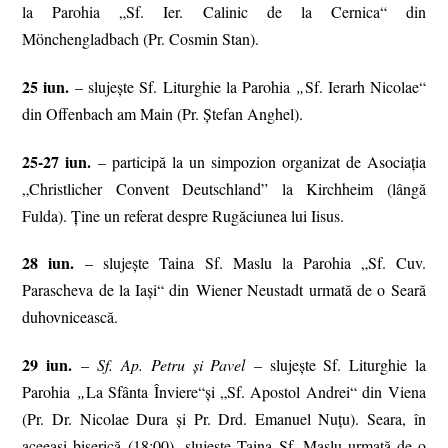
la Parohia „Sf. Ier. Calinic de la Cernica“ din
Mönchengladbach (Pr. Cosmin Stan).
25 iun.
– slujește Sf. Liturghie la Parohia
„
Sf. Ierarh Nicolae“
din Offenbach am Main (Pr. Ștefan Anghel).
25-27 iun.
– participă la un simpozion organizat de Asociația
„Christlicher Convent Deutschland” la Kirchheim (lângă
Fulda). Ține un referat despre Rugăciunea lui Iisus.
28 iun.
– slujește Taina Sf. Maslu la Parohia „Sf. Cuv.
Parascheva de la Iași“ din Wiener Neustadt urmată de o Seară
duhovnicească.
29 iun.
–
Sf. Ap. Petru și Pavel
– slujește Sf. Liturghie la
Parohia
„
La Sfânta Înviere“şi „Sf. Apostol Andrei“ din Viena
(Pr. Dr. Nicolae Dura și Pr. Drd. Emanuel Nuţu). Seara, în
aceeași biserică (18:00), slujește Taina Sf. Maslu urmată de o