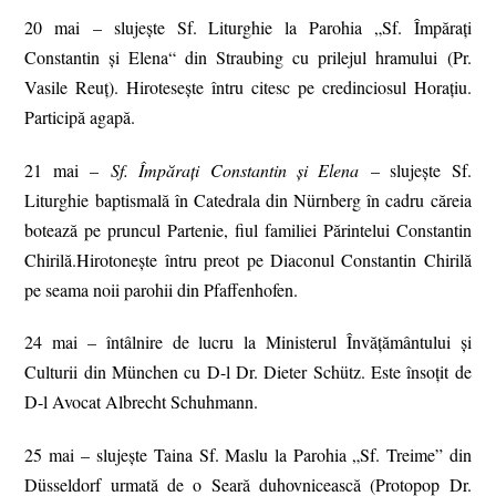
20 mai – slujește Sf. Liturghie la Parohia „Sf. Împărați
Constantin și Elena“ din Straubing cu prilejul hramului (Pr.
Vasile Reuț). Hirotesește întru citesc pe credinciosul Horațiu.
Participă agapă.
21 mai –
Sf. Împărați Constantin și Elena
– slujeşte Sf.
Liturghie baptismală în Catedrala din Nürnberg în cadru căreia
botează pe pruncul Partenie, fiul familiei Părintelui Constantin
Chirilă.Hirotonește întru preot pe Diaconul Constantin Chirilă
pe seama noii parohii din Pfaffenhofen.
24 mai – întâlnire de lucru la Ministerul Învățământului și
Culturii din München cu D-l Dr. Dieter Schütz. Este însoțit de
D-l Avocat Albrecht Schuhmann.
25 mai – slujește Taina Sf. Maslu la Parohia „Sf. Treime” din
Düsseldorf urmată de o Seară duhovnicească (Protopop Dr.