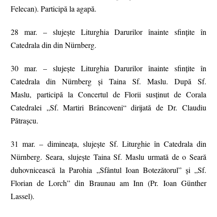
Felecan). Participă la agapă.
28 mar. – slujeşte Liturghia Darurilor înainte sfinţite în
Catedrala din din Nürnberg.
30 mar. – slujeşte Liturghia Darurilor înainte sfinţite în
Catedrala din Nürnberg și Taina Sf. Maslu. După Sf.
Maslu, participă la Concertul de Florii susţinut de Corala
Catedralei „Sf. Martiri Brâncoveni“ dirijată de Dr. Claudiu
Pătraşcu.
31 mar. – dimineața, slujește Sf. Liturghie în Catedrala din
Nürnberg. Seara, slujește Taina Sf. Maslu urmată de o Seară
duhovnicească la Parohia „Sfântul Ioan Botezătorul” şi „Sf.
Florian de Lorch” din Braunau am Inn (Pr. Ioan Günther
Lassel).