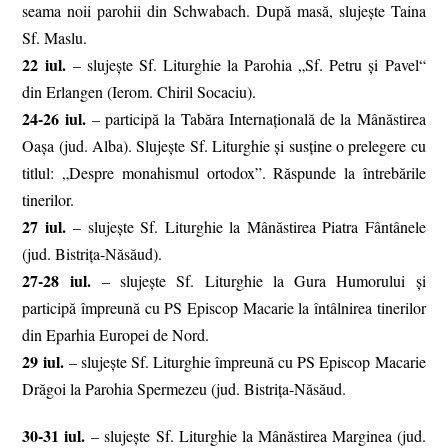
seama noii parohii din Schwabach. După masă, slujește Taina
Sf. Maslu.
22 iul.
– slujește Sf. Liturghie la Parohia „Sf. Petru şi Pavel“
din Erlangen (Ierom. Chiril Socaciu).
24-26 iul.
– participă la Tabăra Internațională de la Mânăstirea
Oașa (jud. Alba). Slujeşte Sf. Liturghie şi susţine o prelegere cu
titlul: „Despre monahismul ortodox”. Răspunde la întrebările
tinerilor.
27 iul.
– slujeşte Sf. Liturghie la Mânăstirea Piatra Fântânele
(jud. Bistriţa-Năsăud).
27-28 iul.
– slujeşte Sf. Liturghie la Gura Humorului şi
participă împreună cu PS Episcop Macarie la întâlnirea tinerilor
din Eparhia Europei de Nord.
29 iul.
– slujește Sf. Liturghie împreună cu PS Episcop Macarie
Drăgoi la Parohia Spermezeu (jud. Bistrița-Năsăud.
30-31 iul.
– slujeşte Sf. Liturghie la Mânăstirea Marginea (jud.