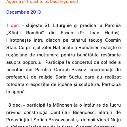
Agenda mitropolitului
,
Uncategorised
Decembrie 2013
1 dec.
– slujeşte Sf. Liturghie şi predică la Parohia
„Sfinţii Români” din Essen (Pr. Ioan Hodoş).
Hirotoneşte întru diacon pe tânărul teolog Cosmin
Stan. Cu prilejul Zilei Naţionale a României rosteşte o
rugăciune de mulţumire pentru bunătăţile revărsate
asupra poporului. Participă la concertul de colinde a
tinerilor din Parohia Carpaţi-Braşov, coordonaţi de
profesorul de religie Sorin Suciu, care au realizat
totodată o expoziţie de icoane şi sculptură. Participă
la agapă.
3 dec. – participă la München la o întâlnire de lucru
privind construcţia Centrului Bisericesc, alături de
Preasfinţitul Sofian Braşoveanul şi domnii Viorel Nuţu