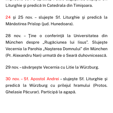
Liturghie şi predică în Catedrala din Timişoara.
24
şi 25 nov. – slujeşte Sf. Liturghie şi predică la
Mânăstirea Prislop (jud. Hunedoara).
28 nov. – Ţine o conferinţă la Universitatea din
München despre „Rugăciunea lui Iisus”. Slujeşte
Vecernia la Parohia „Naşterea Domnului” din München
(Pr. Alexandru Nan) urmată de o Seară duhovnicească.
29 nov. – săvârşeşte Vecernia cu Litie la Würzburg.
30 nov. –
Sf. Apostol Andrei
– slujeşte Sf. Liturghie şi
predică la Würzburg cu prilejul hramului (Protos.
Ghelasie Păcurar). Participă la agapă.