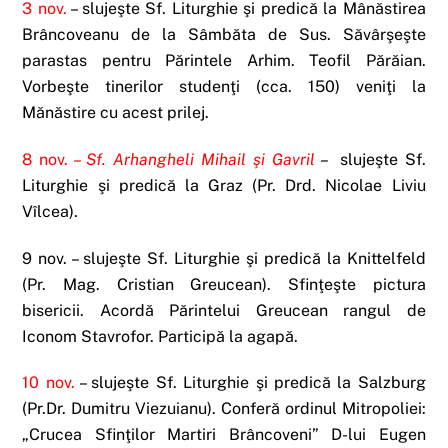
3 nov.
– slujeşte Sf. Liturghie şi predică la Mânăstirea
Brâncoveanu de la Sâmbăta de Sus. Săvârşeşte
parastas pentru Părintele Arhim. Teofil Părăian.
Vorbeşte tinerilor studenţi (cca. 150) veniţi la
Mănăstire cu acest prilej.
8 nov. –
Sf. Arhangheli Mihail şi Gavril
– slujeşte Sf.
Liturghie şi predică la Graz (Pr. Drd. Nicolae Liviu
Vîlcea).
9 nov. – slujeşte Sf. Liturghie şi predică la Knittelfeld
(Pr. Mag. Cristian Greucean). Sfinţeşte pictura
bisericii. Acordă Părintelui Greucean rangul de
Iconom Stavrofor. Participă la agapă.
10 nov.
– slujeşte Sf. Liturghie şi predică la Salzburg
(Pr.Dr. Dumitru Viezuianu). Conferă ordinul Mitropoliei:
„Crucea Sfinţilor Martiri Brâncoveni” D-lui Eugen