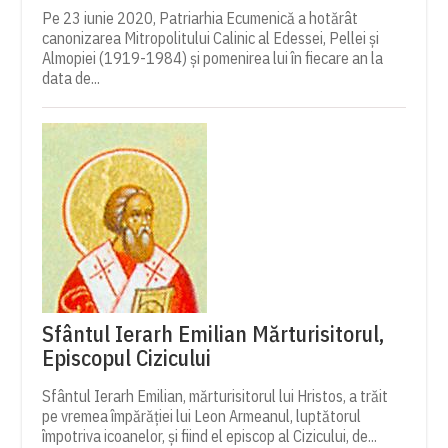
Pe 23 iunie 2020, Patriarhia Ecumenică a hotărât
canonizarea Mitropolitului Calinic al Edessei, Pellei și
Almopiei (1919-1984) și pomenirea lui în fiecare an la
data de...
Sfântul Ierarh Emilian Mărturisitorul,
Episcopul Cizicului
Sfântul Ierarh Emilian, mărturisitorul lui Hristos, a trăit
pe vremea împărăției lui Leon Armeanul, luptătorul
împotriva icoanelor, și fiind el episcop al Cizicului, de...