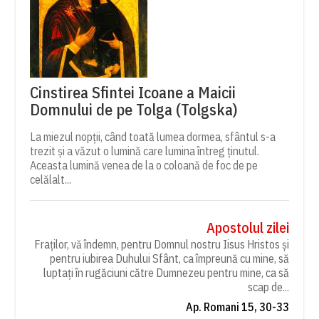
Cinstirea Sfintei Icoane a Maicii
Domnului de pe Tolga (Tolgska)
La miezul nopții, când toată lumea dormea, sfântul s-a
trezit și a văzut o lumină care lumina întreg ținutul.
Aceasta lumină venea de la o coloană de foc de pe
celălalt...
Apostolul zilei
Fraților, vă îndemn, pentru Domnul nostru Iisus Hristos și
pentru iubirea Duhului Sfânt, ca împreună cu mine, să
luptați în rugăciuni către Dumnezeu pentru mine, ca să
scap de...
Ap. Romani 15, 30-33