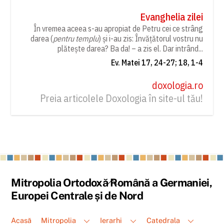
Evanghelia zilei
În vremea aceea s-au apropiat de Petru cei ce strâng
darea (
pentru templu
) și i-au zis: Învățătorul vostru nu
plătește darea? Ba da! – a zis el. Dar intrând...
Ev. Matei 17, 24-27; 18, 1-4
doxologia.ro
Preia articolele Doxologia în site-ul tău!
Back
Mitropolia Ortodoxă Română a Germaniei,
To
Europei Centrale și de Nord
Top
Acasă
Mitropolia
Ierarhi
Catedrala