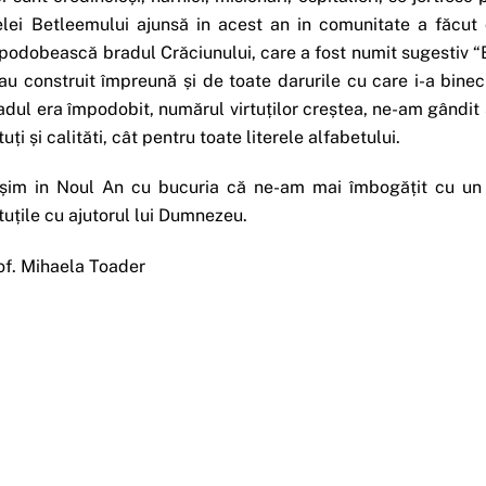
elei Betleemului ajunsă in acest an in comunitate a făcut ca 
podobească bradul Crăciunului, care a fost numit sugestiv “Br
i au construit împreună și de toate darurile cu care i-a bin
adul era împodobit, numărul virtuților creștea, ne-am gândit sa
tuți și calităti, cât pentru toate literele alfabetului.
șim in Noul An cu bucuria că ne-am mai îmbogățit cu un 
rtuțile cu ajutorul lui Dumnezeu.
of. Mihaela Toader