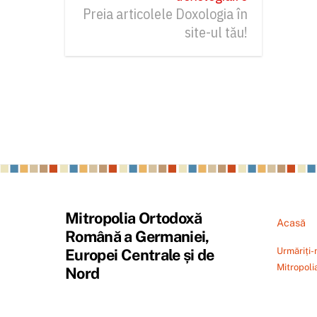
Preia articolele Doxologia în
site-ul tău!
Mitropolia Ortodoxă
Acasă
Română a Germaniei,
Urmăriți-
Europei Centrale și de
Mitropoli
Nord