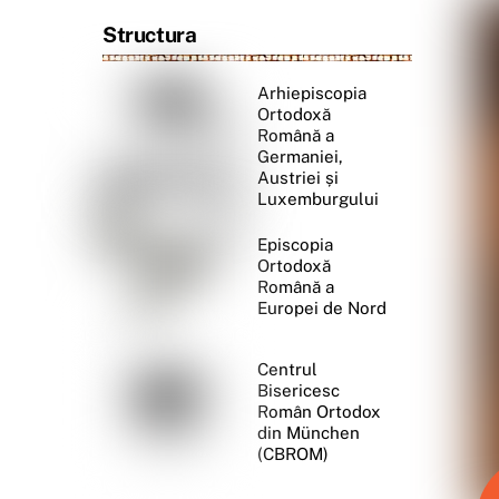
Structura
Arhiepiscopia
Ortodoxă
Română a
Germaniei,
Austriei și
Luxemburgului
Episcopia
Ortodoxă
Română a
Europei de Nord
Centrul
Bisericesc
Român Ortodox
din München
(CBROM)