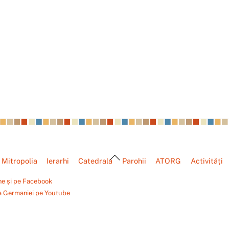
Back
Mitropolia
Ierarhi
Catedrala
Parohii
ATORG
Activități
To
Top
ne și pe Facebook
a Germaniei pe Youtube