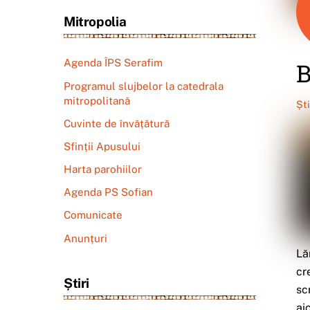
Mitropolia
Agenda ÎPS Serafim
B
Programul slujbelor la catedrala
mitropolitană
Șt
Cuvinte de învățătură
Sfinții Apusului
Harta parohiilor
Agenda PS Sofian
Comunicate
Anunțuri
La
cr
Știri
sc
ai