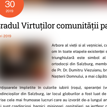
30
2019
radul Virtuților comunității 
iri 2019
Arbore al vieții si al veșniciei,
om în toate etapele existenței 
triunghiulară este simbol a
ortodocși din Salzburg, membri
de Pr. Dr. Dumitru Viezuianu, bra
Nașterii Domnului, a mai căpăta
̆nțișoarele împletite în culorile iubirii (roșu), speranței 
edincioșilor din Salzburg, iar locul globurilor a fost luat de
rise cele mai frumoase lucruri care au izvorât de-a lungul anil
ci sunt credincioși, harnici, misionari, ospitalieri, se jertfes