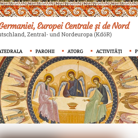
ermaniei, Europei Centrale și de Nord
tschland, Zentral- und Nordeuropa (KdöR)
ATEDRALA
PAROHII
ATORG
ACTIVITĂȚI
P