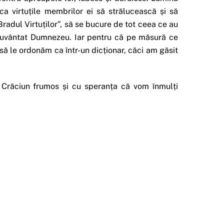
virtuțile membrilor ei să strălucească și să
adul Virtuților”, să se bucure de tot ceea ce au
ecuvântat Dumnezeu. Iar pentru că pe măsură ce
̆ le ordonăm ca într-un dicționar, căci am găsit
Crăciun frumos și cu speranța că vom înmulți