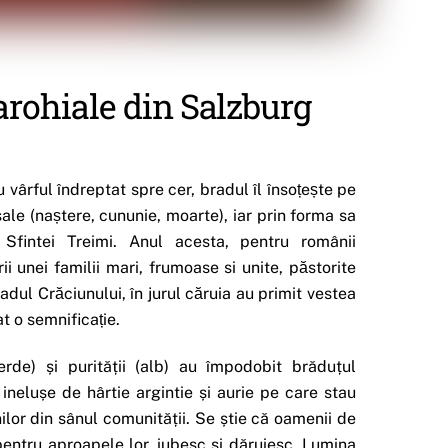
parohiale din Salzburg
 cu vârful îndreptat spre cer, bradul îl însoțește pe
sale (naștere, cununie, moarte), iar prin forma sa
l Sfintei Treimi. Anul acesta, pentru românii
i unei familii mari, frumoase si unite, păstorite
dul Crăciunului, în jurul căruia au primit vestea
t o semnificație.
(verde) și purității (alb) au împodobit brăduțul
 inelușe de hârtie argintie și aurie pe care stau
or din sânul comunității. Se știe că oamenii de
c pentru aproapele lor, iubesc și dăruiesc. Lumina