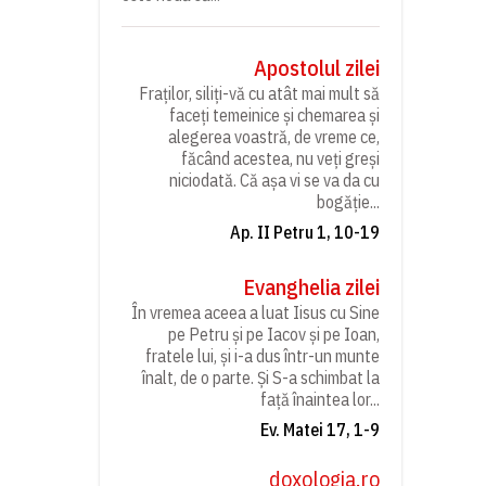
Apostolul zilei
Fraților, siliți-vă cu atât mai mult să
faceți temeinice și chemarea și
alegerea voastră, de vreme ce,
făcând acestea, nu veți greși
niciodată. Că așa vi se va da cu
bogăție...
Ap. II Petru 1, 10-19
Evanghelia zilei
În vremea aceea a luat Iisus cu Sine
pe Petru și pe Iacov și pe Ioan,
fratele lui, și i-a dus într-un munte
înalt, de o parte. Și S-a schimbat la
față înaintea lor...
Ev. Matei 17, 1-9
doxologia.ro