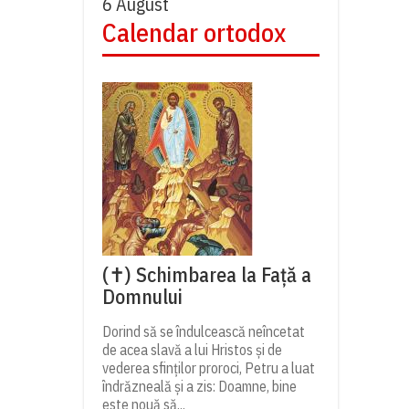
6 August
Calendar ortodox
(✝) Schimbarea la Față a
Domnului
Dorind să se îndulcească neîncetat
de acea slavă a lui Hristos și de
vederea sfinților proroci, Petru a luat
îndrăzneală și a zis: Doamne, bine
este nouă să...