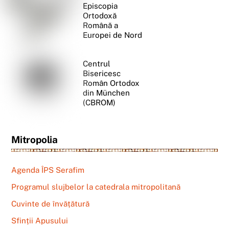
Episcopia
Ortodoxă
Română a
Europei de Nord
Centrul
Bisericesc
Român Ortodox
din München
(CBROM)
Mitropolia
Agenda ÎPS Serafim
Programul slujbelor la catedrala mitropolitană
Cuvinte de învățătură
Sfinții Apusului