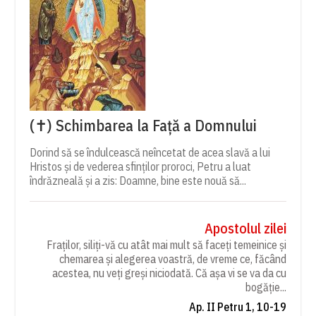
(✝) Schimbarea la Față a Domnului
Dorind să se îndulcească neîncetat de acea slavă a lui
Hristos și de vederea sfinților proroci, Petru a luat
îndrăzneală și a zis: Doamne, bine este nouă să...
Apostolul zilei
Fraților, siliți-vă cu atât mai mult să faceți temeinice și
chemarea și alegerea voastră, de vreme ce, făcând
acestea, nu veți greși niciodată. Că așa vi se va da cu
bogăție...
Ap. II Petru 1, 10-19