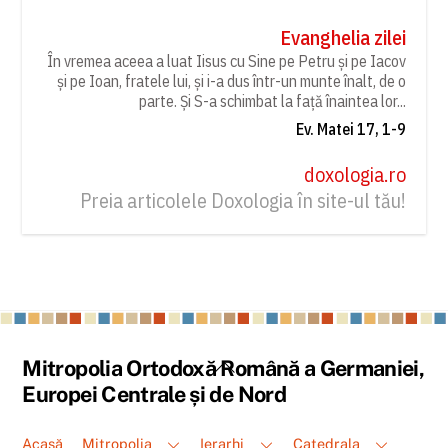
Evanghelia zilei
În vremea aceea a luat Iisus cu Sine pe Petru și pe Iacov
și pe Ioan, fratele lui, și i-a dus într-un munte înalt, de o
parte. Și S-a schimbat la față înaintea lor...
Ev. Matei 17, 1-9
doxologia.ro
Preia articolele Doxologia în site-ul tău!
Back
Mitropolia Ortodoxă Română a Germaniei,
To
Europei Centrale și de Nord
Top
Acasă
Mitropolia
Ierarhi
Catedrala