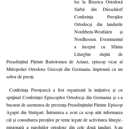
loc la Biserica Ortodoxă
Sârbă din Düsseldorf
Conferinţa Preoţilor
Ortodocşi din landurile
Nordrhein-Westfalen şi
Nordhessen. Evenimentul
a început cu Sfânta
Liturghie slujită de
Preasfinţitul Părinte Bartolomeu de Arianz, episcop vicar al
Mitropoliei Ortodoxe Greceşti din Germania, împreună cu un
sobor de preoţi.
Conferinţa Preoţească a fost organizată la iniţiativa şi cu
sprijinul Conferinţei Episcopilor Ortodocşi din Germania şi s-a
bucurat de asemenea de prezenţa Preasfinţitului Părinte Episcop
Agapit din Stuttgart. Întrunirea a avut ca scop atât informarea
cât şi consultarea preoţilor pe teme legate de activitatea liturgic-
misionară a parohiilor ortodoxe din cele două landuri. S-au