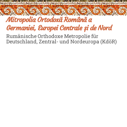
Skip
Men
to
content
Mitropolia Ortodoxă Română a
Germaniei, Europei Centrale și de Nord
Rumänische Orthodoxe Metropolie für
Deutschland, Zentral- und Nordeuropa (KdöR)