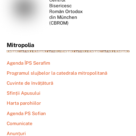
Bisericesc
Român Ortodox
din München
(CBROM)
Mitropolia
Agenda ÎPS Serafim
Programul slujbelor la catedrala mitropolitană
Cuvinte de învățătură
Sfinții Apusului
Harta parohiilor
Agenda PS Sofian
Comunicate
Anunțuri