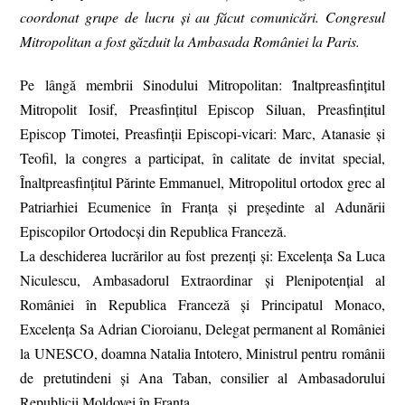
coordonat grupe de lucru şi au făcut comunicări. Congresul
Mitropolitan a fost găzduit la Ambasada României la Paris.
Pe lângă membrii Sinodului Mitropolitan: Ȋnaltpreasfinţitul
Mitropolit Iosif, Preasfinţitul Episcop Siluan, Preasfinţitul
Episcop Timotei, Preasfinţii Episcopi-vicari: Marc, Atanasie şi
Teofil, la congres a participat, în calitate de invitat special,
Înaltpreasfințitul Părinte Emmanuel, Mitropolitul ortodox grec al
Patriarhiei Ecumenice în Franța și președinte al Adunării
Episcopilor Ortodocși din Republica Franceză.
La deschiderea lucrărilor au fost prezenţi şi: Excelența Sa Luca
Niculescu, Ambasadorul Extraordinar și Plenipotențial al
României în Republica Franceză și Principatul Monaco,
Excelența Sa Adrian Cioroianu, Delegat permanent al României
la UNESCO, doamna Natalia Intotero, Ministrul pentru românii
de pretutindeni și Ana Taban, consilier al Ambasadorului
Republicii Moldovei în Franța.