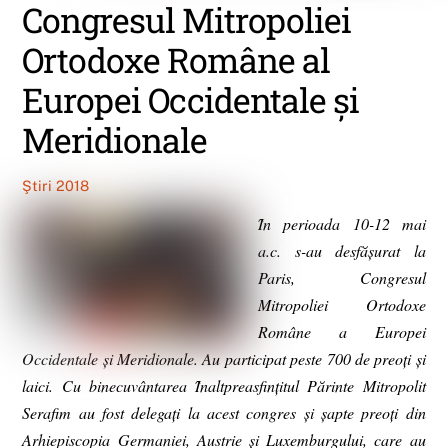
Congresul Mitropoliei
Ortodoxe Române al
Europei Occidentale şi
Meridionale
Ştiri 2018
Ȋn perioada 10-12 mai
a.c. s-au desfăşurat la
Paris, Congresul
Mitropoliei Ortodoxe
Române a Europei
Occidentale şi Meridionale. Au participat peste 700 de preoţi şi
laici. Cu binecuvântarea Ȋnaltpreasfinţitul Părinte Mitropolit
Serafim au fost delegaţi la acest congres şi şapte preoţi din
Arhiepiscopia Germaniei, Austrie şi Luxemburgului, care au