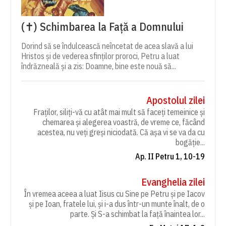
(✝) Schimbarea la Față a Domnului
Dorind să se îndulcească neîncetat de acea slavă a lui
Hristos și de vederea sfinților proroci, Petru a luat
îndrăzneală și a zis: Doamne, bine este nouă să...
Apostolul zilei
Fraților, siliți-vă cu atât mai mult să faceți temeinice și
chemarea și alegerea voastră, de vreme ce, făcând
acestea, nu veți greși niciodată. Că așa vi se va da cu
bogăție...
Ap. II Petru 1, 10-19
Evanghelia zilei
În vremea aceea a luat Iisus cu Sine pe Petru și pe Iacov
și pe Ioan, fratele lui, și i-a dus într-un munte înalt, de o
parte. Și S-a schimbat la față înaintea lor...