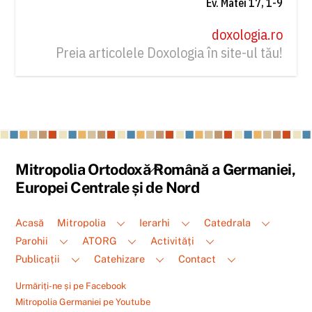
Ev. Matei 17, 1-9
doxologia.ro
Preia articolele Doxologia în site-ul tău!
Back
Mitropolia Ortodoxă Română a Germaniei,
To
Europei Centrale și de Nord
Top
Acasă
Mitropolia
Ierarhi
Catedrala
Parohii
ATORG
Activități
Publicații
Catehizare
Contact
Urmăriți-ne și pe Facebook
Mitropolia Germaniei pe Youtube