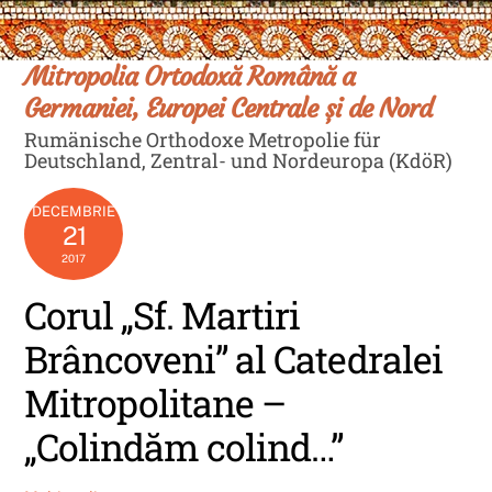
Skip
Men
to
content
Mitropolia Ortodoxă Română a
Germaniei, Europei Centrale și de Nord
Rumänische Orthodoxe Metropolie für
Deutschland, Zentral- und Nordeuropa (KdöR)
DECEMBRIE
21
2017
Corul „Sf. Martiri
Brâncoveni” al Catedralei
Mitropolitane –
„Colindăm colind…”