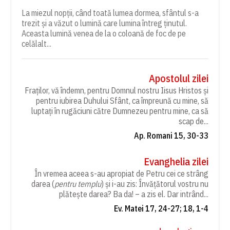
La miezul nopții, când toată lumea dormea, sfântul s-a
trezit și a văzut o lumină care lumina întreg ținutul.
Aceasta lumină venea de la o coloană de foc de pe
celălalt...
Apostolul zilei
Fraților, vă îndemn, pentru Domnul nostru Iisus Hristos și
pentru iubirea Duhului Sfânt, ca împreună cu mine, să
luptați în rugăciuni către Dumnezeu pentru mine, ca să
scap de...
Ap. Romani 15, 30-33
Evanghelia zilei
În vremea aceea s-au apropiat de Petru cei ce strâng
darea (
pentru templu
) și i-au zis: Învățătorul vostru nu
plătește darea? Ba da! – a zis el. Dar intrând...
Ev. Matei 17, 24-27; 18, 1-4