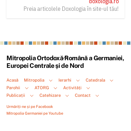
doxologia.ro
Preia articolele Doxologia în site-ul tău!
Back
Mitropolia Ortodoxă Română a Germaniei,
To
Europei Centrale și de Nord
Top
Acasă
Mitropolia
Ierarhi
Catedrala
Parohii
ATORG
Activități
Publicații
Catehizare
Contact
Urmăriți-ne și pe Facebook
Mitropolia Germaniei pe Youtube