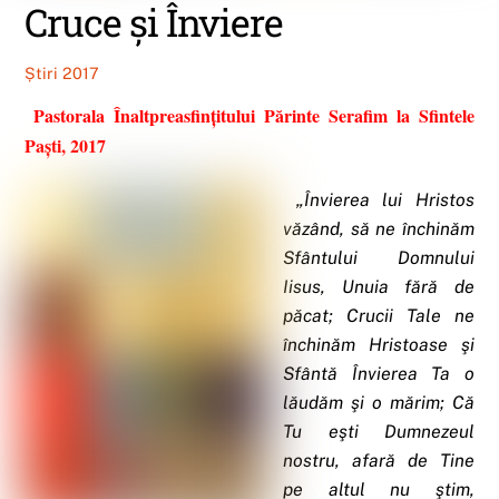
Cruce și Înviere
Știri 2017
Pastorala Înaltpreasfințitului Părinte Serafim la Sfintele
Paști, 2017
„
Învierea lui Hristos
văzând, să ne închinăm
Sfântului Domnului
Iisus, Unuia fără de
păcat;
Crucii Tale ne
închinăm Hristoase şi
Sfântă Învierea Ta o
lăudăm şi o mărim; Că
Tu eşti Dumnezeul
nostru, afară de Tine
pe altul nu ştim,