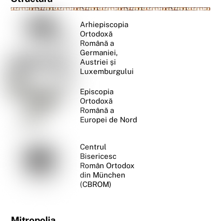
Arhiepiscopia
Ortodoxă
Română a
Germaniei,
Austriei și
Luxemburgului
Episcopia
Ortodoxă
Română a
Europei de Nord
Centrul
Bisericesc
Român Ortodox
din München
(CBROM)
Mitropolia