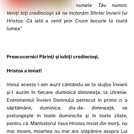
numele Tău numim;
Veniţi toţi credincioşii să ne închinăm Sfintei Învierii lui
Hristos; Că iată a venit prin Cruce bucurie la toată
lumea”
Preacucernici Părinţi şi iubiţi credincioşi,
Hristos a înviat!
Imnul acesta l-am auzit cântându-se la slujba Învierii
şi-l auzim în fiecare duminică dimineaţa, la Utrenie.
Evenimentul Învierii Domnului petrecut în prima zi a
săptămânii, duminica, dis-de- dimineaţă, se
prelungeşte în toate duminicile şi în toate zilele,
pentru că Mântuitorul Iisus Hristos înviat din morţi, nu
mai moare, moartea nu mai are stăpânire asupra Lui