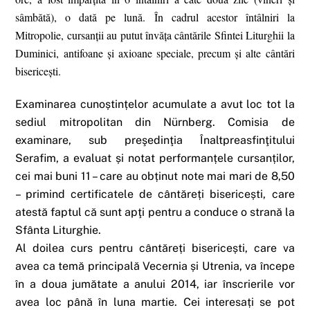
sâmbătă), o dată pe lună. În cadrul acestor întâlniri la
Mitropolie, cursanții au putut învăța cântările Sfintei Liturghii la
Duminici, antifoane și axioane speciale, precum și alte cântări
bisericești.
Examinarea cunoștințelor acumulate a avut loc tot la
sediul mitropolitan din Nürnberg. Comisia de
examinare, sub preşedinţia Înaltpreasfinţitului
Serafim, a evaluat și notat performanțele cursanților,
cei mai buni 11 – care au obținut note mai mari de 8,50
– primind certificatele de cântăreți bisericești, care
atestă faptul că sunt apţi pentru a conduce o strană la
Sfânta Liturghie.
Al doilea curs pentru cântăreți bisericești, care va
avea ca temă principală Vecernia și Utrenia, va începe
în a doua jumătate a anului 2014, iar înscrierile vor
avea loc până în luna martie. Cei interesați se pot