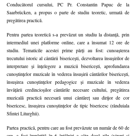
Conducătorul cursului, PC Pr. Constantin Papuc de la
Saarbrücken, a propus o parte de studiu teoretic, urmată de
pregătirea practică.
Pentru partea teoretică s-a prevăzut un studiu la distanță, prin
intermediul unei platforme online, care a însumat 12 ore de
studiu. Tematicile acestei prime părți au fost: c
unoaşterea
trecutului istoric al cântării bisericeşti, d
ezvoltarea însuşirilor de
interpretare şi înţelegere a muzicii bisericeşti, a
profundarea
cunoştinţelor muzicale în vederea însuşirii cântărilor bisericeşti,
î
nsuşirea cunoştinţelor pedagogice şi muzicale în vederea
învăţării credincioşilor cântările necesare cultului, p
regătirea
muzicală practică necesară unui cântăreţ sau dirijor de cor
bisericesc, î
nsuşirea cunoştinţelor de tipic bisericesc (rânduiala
Sfintei Liturghii).
Partea practică, pentru care au fost prevăzute un număr de 60 de
ore, a fost împărţită în 6 întâlniri a câte două zile (vineri şi