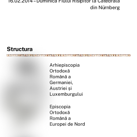
16.02.2014 – Duminica Fiului Risipitor la Catedrala
din Nürnberg
Structura
Arhiepiscopia
Ortodoxă
Română a
Germaniei,
Austriei și
Luxemburgului
Episcopia
Ortodoxă
Română a
Europei de Nord