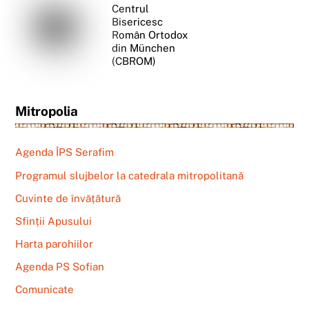
Centrul
Bisericesc
Român Ortodox
din München
(CBROM)
Mitropolia
Agenda ÎPS Serafim
Programul slujbelor la catedrala mitropolitană
Cuvinte de învățătură
Sfinții Apusului
Harta parohiilor
Agenda PS Sofian
Comunicate