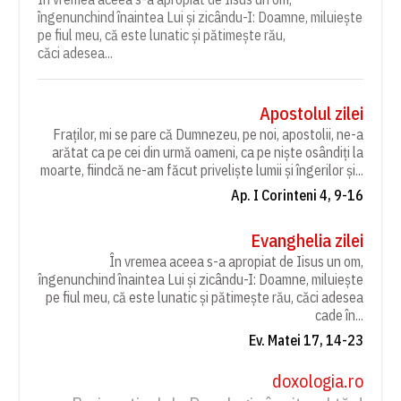
îngenunchind înaintea Lui și zicându-I: Doamne, miluiește
pe fiul meu, că este lunatic și pătimește rău,
căci adesea...
Apostolul zilei
Fraților, mi se pare că Dumnezeu, pe noi, apostolii, ne-a
arătat ca pe cei din urmă oameni, ca pe niște osândiți la
moarte, fiindcă ne-am făcut priveliște lumii și îngerilor și...
Ap. I Corinteni 4, 9-16
Evanghelia zilei
În vremea aceea s-a apropiat de Iisus un om,
îngenunchind înaintea Lui și zicându-I: Doamne, miluiește
pe fiul meu, că este lunatic și pătimește rău, căci adesea
cade în...
Ev. Matei 17, 14-23
doxologia.ro