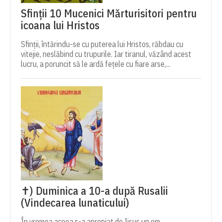
Sfinții 10 Mucenici Mărturisitori pentru
icoana lui Hristos
Sfinții, întărindu-se cu puterea lui Hristos, răbdau cu
vitejie, neslăbind cu trupurile. Iar tiranul, văzând acest
lucru, a poruncit să le ardă fețele cu fiare arse,...
✝) Duminica a 10-a după Rusalii
(Vindecarea lunaticului)
În vremea aceea s-a apropiat de Iisus un om,