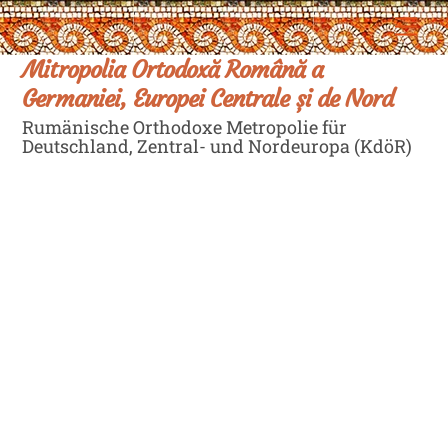
Skip
Men
to
content
Mitropolia Ortodoxă Română a
Germaniei, Europei Centrale și de Nord
Rumänische Orthodoxe Metropolie für
Deutschland, Zentral- und Nordeuropa (KdöR)