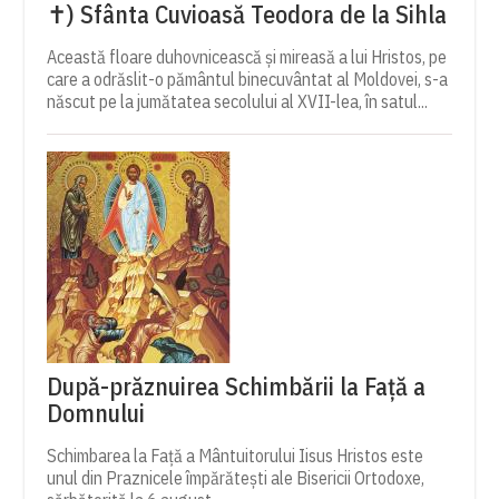
✝) Sfânta Cuvioasă Teodora de la Sihla
Această floare duhovnicească și mireasă a lui Hristos, pe
care a odrăslit-o pământul binecuvântat al Moldovei, s-a
născut pe la jumătatea secolului al XVII-lea, în satul...
După-prăznuirea Schimbării la Față a
Domnului
Schimbarea la Față a Mântuitorului Iisus Hristos este
unul din Praznicele împărătești ale Bisericii Ortodoxe,