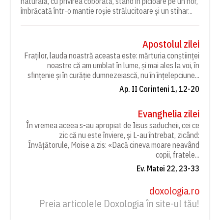
naturală, cu privirea coborâtă, stând în picioare pe un nor,
îmbrăcată într-o mantie roșie strălucitoare și un stihar...
Apostolul zilei
Fraților, lauda noastră aceasta este: mărturia conștiinței
noastre că am umblat în lume, și mai ales la voi, în
sfințenie și în curăție dumnezeiască, nu în înțelepciune...
Ap. II Corinteni 1, 12-20
Evanghelia zilei
În vremea aceea s-au apropiat de Iisus saducheii, cei ce
zic că nu este înviere, și L-au întrebat, zicând:
Învățătorule, Moise a zis: «Dacă cineva moare neavând
copii, fratele...
Ev. Matei 22, 23-33
doxologia.ro
Preia articolele Doxologia în site-ul tău!