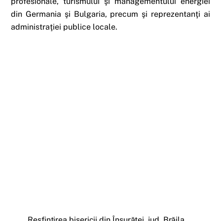
profesionale, turismului şi managementului energiei
din Germania şi Bulgaria, precum şi reprezentanţi ai
administraţiei publice locale.
Resfinţirea bisericii din Însurăţei, jud. Brăila