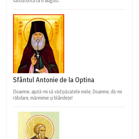
sărbătorită la 6 august.
Sfântul Antonie de la Optina
Doamne, ajută-mi să văd păcatele mele; Doamne, dă-mi
răbdare, mărinimie şi blândeţe!