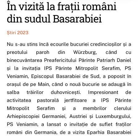
În vizită la frații români
din sudul Basarabiei
Știri 2023
Nu s-au stins încă ecourile bucuriei credincioșilor și a
preotului paroh din Würzburg, când cu
binecuvântarea Preafericitului Părinte Patriarh Daniel
și la invitația IPS Părinte Mitropolit Serafim, PS
Veniamin, Episcopul Basarabiei de Sud, a poposit în
orașul de pe Main, când o nouă bucurie se adaugă în
salba trăirilor duhovnicești. Impresionant de
activitatea pastorală jertfitoare a IPS Părinte
Mitropolit Serafim și a membrilor clerului
Arhiepiscopiei Germaniei, Austriei și Luxemburgului,
PS Veniamin, a lansat o invitație de suflet fraților
români din Germania, de a vizita Eparhia Basarabiei