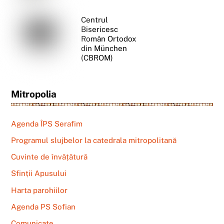
Centrul
Bisericesc
Român Ortodox
din München
(CBROM)
Mitropolia
Agenda ÎPS Serafim
Programul slujbelor la catedrala mitropolitană
Cuvinte de învățătură
Sfinții Apusului
Harta parohiilor
Agenda PS Sofian
Comunicate