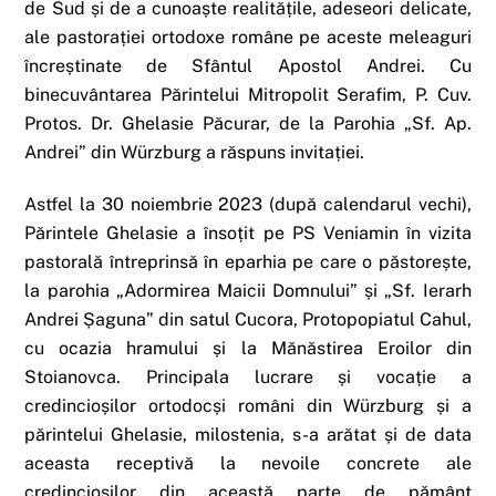
de Sud și de a cunoaște realitățile, adeseori delicate,
ale pastorației ortodoxe române pe aceste meleaguri
încreștinate de Sfântul Apostol Andrei. Cu
binecuvântarea Părintelui Mitropolit Serafim, P. Cuv.
Protos. Dr. Ghelasie Păcurar, de la Parohia „Sf. Ap.
Andrei” din Würzburg a răspuns invitației.
Astfel la 30 noiembrie 2023 (după calendarul vechi),
Părintele Ghelasie a însoțit pe PS Veniamin în vizita
pastorală întreprinsă în eparhia pe care o păstorește,
la parohia „Adormirea Maicii Domnului” și „Sf. Ierarh
Andrei Șaguna” din satul Cucora, Protopopiatul Cahul,
cu ocazia hramului și la Mănăstirea Eroilor din
Stoianovca. Principala lucrare și vocație a
credincioșilor ortodocși români din Würzburg și a
părintelui Ghelasie, milostenia, s-a arătat și de data
aceasta receptivă la nevoile concrete ale
credincioșilor din această parte de pământ