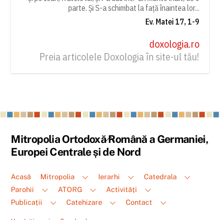
parte. Și S-a schimbat la față înaintea lor...
Ev. Matei 17, 1-9
doxologia.ro
Preia articolele Doxologia în site-ul tău!
Back
Mitropolia Ortodoxă Română a Germaniei,
To
Europei Centrale și de Nord
Top
Acasă
Mitropolia
Ierarhi
Catedrala
Parohii
ATORG
Activități
Publicații
Catehizare
Contact