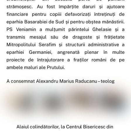
strămoșesc. Au fost împărțite daruri și ajutoare
financiare pentru copiii defavorizați întreținuți de
eparhia Basarabiei de Sud și pentru obștea mănăstirii.
PS Veniamin a mulțumit părintelui Ghelasie și a
transmis mesajul său de dragoste și frățietate
Mitropolitului Serafim și structurii administrative a
eparhiei Germaniei, angrenată plenar în multe
proiecte de întrajutorare a fraților români de pe
ambele maluri ale Prutului.
A consemnat Alexandru Marius Raducanu – teolog
Alaiul colindătorilor, la Centrul Bisericesc din