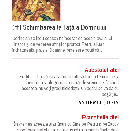
(✝) Schimbarea la Față a Domnului
Dorind să se îndulcească neîncetat de acea slavă a lui
Hristos și de vederea sfinților proroci, Petru a luat
îndrăzneală și a zis: Doamne, bine este nouă să...
Apostolul zilei
Fraților, siliți-vă cu atât mai mult să faceți temeinice și
chemarea și alegerea voastră, de vreme ce, făcând
acestea, nu veți greși niciodată. Că așa vi se va da cu
bogăție...
Ap. II Petru 1, 10-19
Evanghelia zilei
În vremea aceea a luat Iisus cu Sine pe Petru și pe Iacov
și pe Ioan, fratele lui, și i-a dus într-un munte înalt, de o