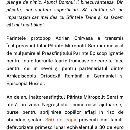
plânge de nimic. Atunci Domnul îl binecuvântează. Din
păcate, noi suntem superficiali. Să căutăm să ne
împărtăşim cât mai des cu Sfintele Taine şi să facem
cât mai mult bine
”.
Părintele protopop Adrian Chirvasă a transmis
Înaltpreasfințitului Părinte Mitropolit Serafim mesajul
de mulţumire al Preasfinţitului Părinte Episcop Ignatie
pentru toate lucrurile foarte frumoase pe care le face
pentru cei în nevoi și pentru parteneriatul dintre
Arhiepiscopia Ortodoxă Română a Germaniei și
Episcopia Hușilor.
An de an, Înaltpreasfinţitul Părinte Mitropolit Serafim
oferă, în zona Negreştiului, numeroase ajutoare şi
burse pentru sprijinirea copiilor aflaţi în risc de
abandon şcolar.
350 de copii
proveniţi din familii
defavorizate primesc lunar echivalentul a 30 de euro