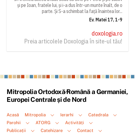
și pe Ioan, fratele lui, și i-a dus într-un munte înalt, de o
parte. Și S-a schimbat la față înaintea lor...
Ev. Matei 17, 1-9
doxologia.ro
Preia articolele Doxologia în site-ul tău!
Back
Mitropolia Ortodoxă Română a Germaniei,
To
Europei Centrale și de Nord
Top
Acasă
Mitropolia
Ierarhi
Catedrala
Parohii
ATORG
Activități
Publicații
Catehizare
Contact