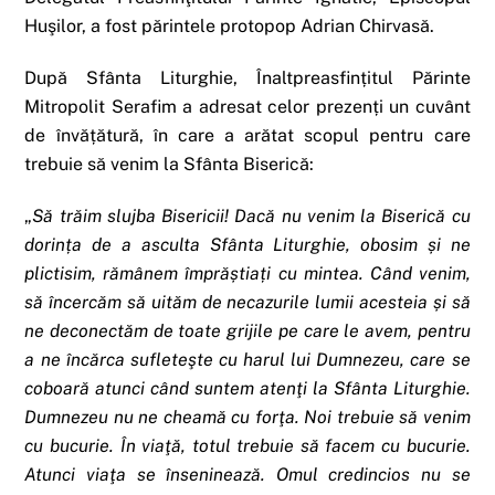
Huşilor, a fost părintele protopop Adrian Chirvasă.
După Sfânta Liturghie, Înalt­prea­­sfințitul Părinte
Mitropolit Serafim a adresat celor prezenți un cuvânt
de învățătură, în care a arătat scopul pentru care
trebuie să venim la Sfânta Biserică:
„
Să trăim slujba Bisericii! Dacă nu venim la Biserică cu
dorința de a asculta Sfânta Liturghie, obosim și ne
plictisim, rămânem împrăștiați cu mintea. Când venim,
să încercăm să uităm de necazurile lumii acesteia și să
ne deconectăm de toate grijile pe care le avem, pentru
a ne încărca sufleteşte cu harul lui Dumnezeu, care se
coboară atunci când suntem atenţi la Sfânta Liturghie.
Dumnezeu nu ne cheamă cu forţa. Noi trebuie să venim
cu bucurie. În viaţă, totul trebuie să facem cu bucurie.
Atunci viaţa se înseninează. Omul credincios nu se