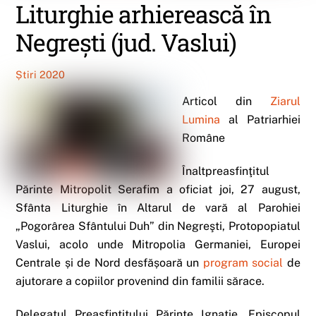
Liturghie arhierească în
Negrești (jud. Vaslui)
Știri 2020
Articol din
Ziarul
Lumina
al Patriarhiei
Române
Înaltpreasfinţitul
Părinte Mitropolit Serafim a oficiat joi, 27 august,
Sfânta Liturghie în Altarul de vară al Parohiei
„Pogorârea Sfântului Duh” din Negreşti, Protopopiatul
Vaslui, acolo unde Mitropolia Germaniei, Europei
Centrale și de Nord desfășoară un
program social
de
ajutorare a copiilor provenind din familii sărace.
Delegatul Preasfinţitului Părinte Ignatie, Episcopul