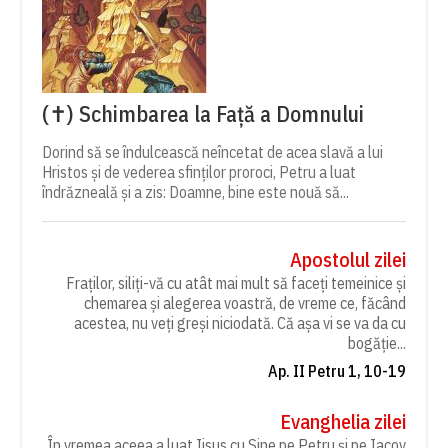
(✝) Schimbarea la Față a Domnului
Dorind să se îndulcească neîncetat de acea slavă a lui
Hristos și de vederea sfinților proroci, Petru a luat
îndrăzneală și a zis: Doamne, bine este nouă să...
Apostolul zilei
Fraților, siliți-vă cu atât mai mult să faceți temeinice și
chemarea și alegerea voastră, de vreme ce, făcând
acestea, nu veți greși niciodată. Că așa vi se va da cu
bogăție...
Ap. II Petru 1, 10-19
Evanghelia zilei
În vremea aceea a luat Iisus cu Sine pe Petru și pe Iacov