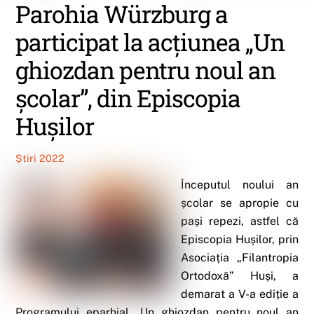
Parohia Würzburg a
participat la acțiunea „Un
ghiozdan pentru noul an
școlar”, din Episcopia
Hușilor
Știri 2022
Începutul noului an
școlar se apropie cu
pași repezi, astfel că
Episcopia Hușilor, prin
Asociația „Filantropia
Ortodoxă” Huși, a
demarat a V-a ediție a
Programului eparhial „Un ghiozdan pentru noul an