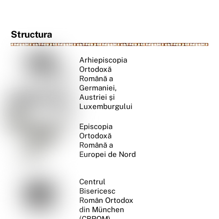
Structura
Arhiepiscopia
Ortodoxă
Română a
Germaniei,
Austriei și
Luxemburgului
Episcopia
Ortodoxă
Română a
Europei de Nord
Centrul
Bisericesc
Român Ortodox
din München
(CBROM)