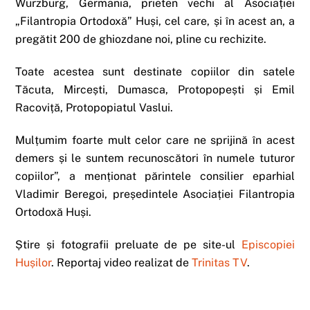
Würzburg, Germania, prieten vechi al Asociației
„Filantropia Ortodoxă” Huși, cel care, și în acest an, a
pregătit 200 de ghiozdane noi, pline cu rechizite.
Toate acestea sunt destinate copiilor din satele
Tăcuta, Mircești, Dumasca, Protopopești și Emil
Racoviță, Protopopiatul Vaslui.
Mulțumim foarte mult celor care ne sprijină în acest
demers și le suntem recunoscători în numele tuturor
copiilor”, a menționat părintele consilier eparhial
Vladimir Beregoi, președintele Asociației Filantropia
Ortodoxă Huși.
Știre și fotografii preluate de pe site-ul
Episcopiei
Hușilor
. Reportaj video realizat de
Trinitas TV
.