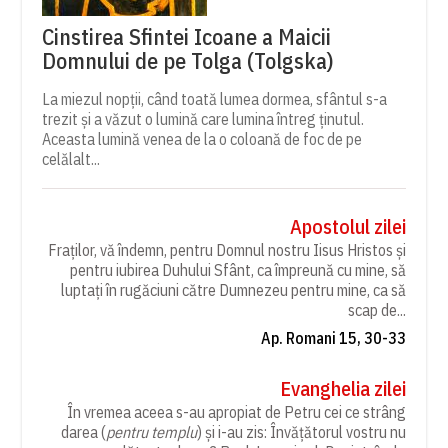
Cinstirea Sfintei Icoane a Maicii
Domnului de pe Tolga (Tolgska)
La miezul nopții, când toată lumea dormea, sfântul s-a
trezit și a văzut o lumină care lumina întreg ținutul.
Aceasta lumină venea de la o coloană de foc de pe
celălalt...
Apostolul zilei
Fraților, vă îndemn, pentru Domnul nostru Iisus Hristos și
pentru iubirea Duhului Sfânt, ca împreună cu mine, să
luptați în rugăciuni către Dumnezeu pentru mine, ca să
scap de...
Ap. Romani 15, 30-33
Evanghelia zilei
În vremea aceea s-au apropiat de Petru cei ce strâng
darea (
pentru templu
) și i-au zis: Învățătorul vostru nu