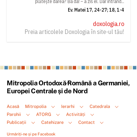
plătește darea? Ba da! – a zis el. Dar intrând...
Ev. Matei 17, 24-27; 18, 1-4
doxologia.ro
Preia articolele Doxologia în site-ul tău!
Back
Mitropolia Ortodoxă Română a Germaniei,
To
Europei Centrale și de Nord
Top
Acasă
Mitropolia
Ierarhi
Catedrala
Parohii
ATORG
Activități
Publicații
Catehizare
Contact
Urmăriți-ne și pe Facebook