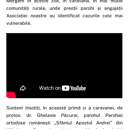
Mergem în aceste zile, în caravană, în mai multe
comunități rurale, unde preoții parohi și angajații
Asociației noastre au identificat cazurile cele mai
vulnerabile.
Suntem însoțiți, în această primă zi a caravanei, de
protos. dr. Ghelasie Păcurar, parohul Parohiei
ortodoxe românești „Sfântul Apostol Andrei” din