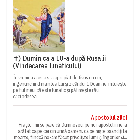
✝) Duminica a 10-a după Rusalii
(Vindecarea lunaticului)
În vremea aceea s-a apropiat de Iisus un om,
îngenunchind înaintea Lui și zicându-I: Doamne, miluiește
pe fiul meu, că este lunatic și pătimește rău,
căci adesea...
Apostolul zilei
Fraților, mi se pare că Dumnezeu, pe noi, apostolii, ne-a
arătat ca pe cei din urmă oameni, ca pe niște osândiți la
moarte, fiindcă ne-am făcut priveliște lumii și îngerilor și...