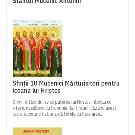
Sfântul Mucenic Antonin
Sfinții 10 Mucenici Mărturisitori pentru
icoana lui Hristos
Sfinții, întărindu-se cu puterea lui Hristos, răbdau cu
vitejie, neslăbind cu trupurile. Iar tiranul, văzând acest
lucru, a poruncit să le ardă fețele cu fiare arse,...