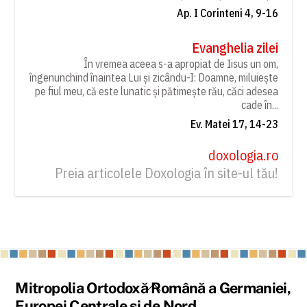
Ap. I Corinteni 4, 9-16
Evanghelia zilei
În vremea aceea s-a apropiat de Iisus un om,
îngenunchind înaintea Lui și zicându-I: Doamne, miluiește
pe fiul meu, că este lunatic și pătimește rău, căci adesea
cade în...
Ev. Matei 17, 14-23
doxologia.ro
Preia articolele Doxologia în site-ul tău!
Back
Mitropolia Ortodoxă Română a Germaniei,
To
Europei Centrale și de Nord