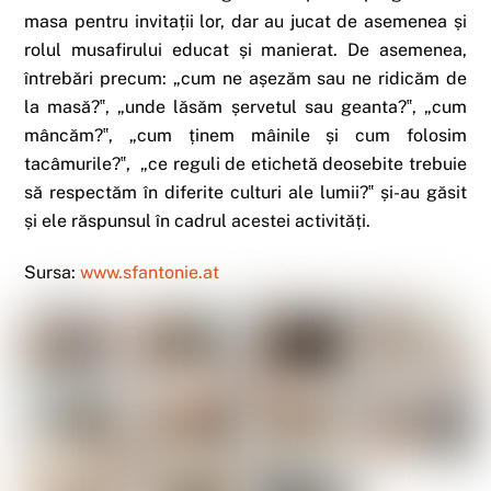
masa pentru invitații lor, dar au jucat de asemenea și
rolul musafirului educat și manierat. De asemenea,
întrebări precum: „cum ne așezăm sau ne ridicăm de
la masă?‟, „unde lăsăm șervetul sau geanta?‟, „cum
mâncăm?‟, „cum ținem mâinile și cum folosim
tacâmurile?‟, „ce reguli de etichetă deosebite trebuie
să respectăm în diferite culturi ale lumii?‟ și-au găsit
și ele răspunsul în cadrul acestei activități.
Sursa:
www.sfantonie.at