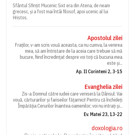
Sfântul Sfințit Mucenic Sixt era din Atena, de neam
grecesc, și a fost mai întâi filosof, apoi ucenic al lui
Hristos.
Apostolul zilei
Fraților, v-am scris vouă aceasta, ca nu cumva, la venirea
mea, să am întristare de la aceia care trebuie să mă
bucure, fiind încredințat despre voi toți că bucuria mea
este și...
Ap. II Corinteni 2, 3-15
Evanghelia zilei
Zis-a Domnul către iudeii care veniseră la Dânsul: Vai
vouă, cărturarilor și fariseilor fățarnici! Pentru că închideți
Împărăția Cerurilor înaintea oamenilor; voi nu intrați și...
Ev. Matei 23, 13-22
doxologia.ro