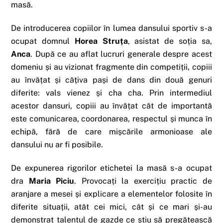
masă.
De introducerea copiilor în lumea dansului sportiv s-a
ocupat domnul
Horea Struța
, asistat de soția sa,
Anca
. După ce au aflat lucruri generale despre acest
domeniu și au vizionat fragmente din competiții, copiii
au învățat și câțiva pași de dans din două genuri
diferite: vals vienez și cha cha. Prin intermediul
acestor dansuri, copiii au învățat căt de importantă
este comunicarea, coordonarea, respectul și munca în
echipă, fără de care mișcările armonioase ale
dansului nu ar fi posibile.
De expunerea rigorilor etichetei la masă s-a ocupat
dra
Maria Piciu
. Provocați la exercițiu practic de
aranjare a mesei și explicare a elementelor folosite în
diferite situații, atât cei mici, cât și ce mari și-au
demonstrat talentul de gazde ce știu să pregătească