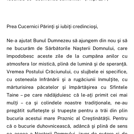
Prea Cucernici Părinţi şi iubiţi credincioşi,
Ne-a ajutat Bunul Dumnezeu să ajungem din nou şi să
ne bucurăm de Sărbătorile Naşterii Domnului, care
împodobesc aceste zile de la cumpăna anilor cu
atmosfera lor mistică, plină de lumină şi de speranţă.
Vremea Postului Crăciunului, cu slujbele ei specifice,
cu osteneala înfrânării şi a rugăciunii înmulţite, cu
mărturisirea păcatelor şi împărtăşirea cu Sfintele
Taine – pe care nădăjduiesc că le-aţi primit cei mai
mulţi – ca şi colindele noastre tradiţionale, ne-au
pregătit sufleteşte şi trupeşte pentru a trăi din plin
bucuria acestui mare Praznic al Creştinătăţii. Pentru
că o bucurie duhovnicească, adâncă şi plină de sens
ca aceea a Naşterii Domnului, izvor de putere şi de