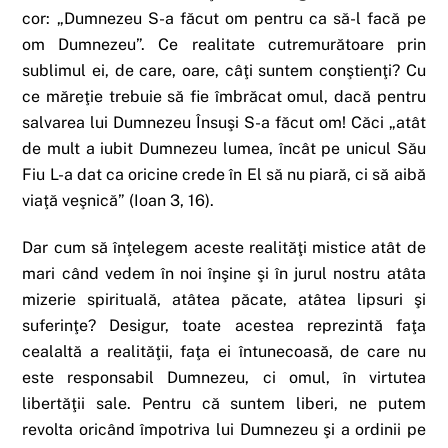
cor: „Dumnezeu S-a făcut om pentru ca să-l facă pe
om Dumnezeu”. Ce realitate cutremurătoare prin
sublimul ei, de care, oare, câţi suntem conştienţi? Cu
ce măreţie trebuie să fie îmbrăcat omul, dacă pentru
salvarea lui Dumnezeu Însuşi S-a făcut om! Căci „atât
de mult a iubit Dumnezeu lumea, încât pe unicul Său
Fiu L-a dat ca oricine crede în El să nu piară, ci să aibă
viaţă veşnică” (Ioan 3, 16).
Dar cum să înţelegem aceste realităţi mistice atât de
mari când vedem în noi înşine şi în jurul nostru atâta
mizerie spirituală, atâtea păcate, atâtea lipsuri şi
suferinţe? Desigur, toate acestea reprezintă faţa
cealaltă a realităţii, faţa ei întunecoasă, de care nu
este responsabil Dumnezeu, ci omul, în virtutea
libertăţii sale. Pentru că suntem liberi, ne putem
revolta oricând împotriva lui Dumnezeu şi a ordinii pe