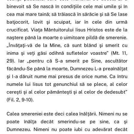
binevoit să Se nască în condiţiile cele mai umile şi în
cea mai mare taină; să trăiască în sărăcie şi să Se lase
batjocorit, lovit şi scuipat, iar în cele din urmă
crucificat. Viaţa Mântuitorului Iisus Hristos este de la
naştere până la moarte o uimitoare pildă de smerenie.
„Învăţaţi-vă de la Mine, că sunt blând şi smerit cu
inima şi veţi găsi odihnă sufletelor voastre” (Mt. 11,
29). Iar „pentru că S-a smerit pe Sine, ascultător
făcându-Se până la moarte, Dumnezeu L-a preaînălţat
şi I-a dăruit nume mai presus de orice nume. Ca întru
numele lui Iisus tot genunchiul să se plece, al celor
cereşti şi al celor pământeşti şi al celor de dedesubt”
(Fil. 2, 9-10).
Calea smereniei este deci calea înălţării. Nimeni nu se
poate înălţa decât smerindu-se pe sine, ca şi
Dumnezeu. Nimeni nu poate iubi cu adevărat decât