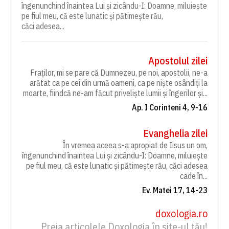
îngenunchind înaintea Lui și zicându-I: Doamne, miluiește
pe fiul meu, că este lunatic și pătimește rău,
căci adesea...
Apostolul zilei
Fraților, mi se pare că Dumnezeu, pe noi, apostolii, ne-a
arătat ca pe cei din urmă oameni, ca pe niște osândiți la
moarte, fiindcă ne-am făcut priveliște lumii și îngerilor și...
Ap. I Corinteni 4, 9-16
Evanghelia zilei
În vremea aceea s-a apropiat de Iisus un om,
îngenunchind înaintea Lui și zicându-I: Doamne, miluiește
pe fiul meu, că este lunatic și pătimește rău, căci adesea
cade în...
Ev. Matei 17, 14-23
doxologia.ro
Preia articolele Doxologia în site-ul tău!