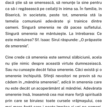
dacă ştie să se smerească, să renunţe la sine pentru
ca să-i regăsească pe ceilalţi în inima sa. În familie, în
Biserică, în societate, peste tot, smerenia stă la
temelia comuniunii adevărate şi trainice dintre
oameni. Singură smerenia ne dă pacea sufletului.
Singură smerenia ne mântuieşte. La întrebarea: Ce
este mântuirea? Sf. Isaac Sirul răspunde: „O prăpastie
de smerenie”.
Cine crede că smerenia este semnul slăbiciunii, acela
nu ştie nimic despre această virtute dumnezeiască.
Sau nu cunoaşte decât falsa smerenie. Căci există şi o
smerenie închipuită. Sfinţii nevoitori ne previn să nu
cădem în „mândria smereniei”, adică în smerenia care
nu este decât un acoperământ al mândriei. Adevărata
smerenie însă, înseamnă cea mai mare forţă spirituală
prin care se biruiesc toate cursele vrăjmaşului, cea
mai mare forţă care-i poate împăca şi uni pe oameni.