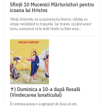
Sfinții 10 Mucenici Mărturisitori pentru
icoana lui Hristos
Sfinții, întărindu-se cu puterea lui Hristos, răbdau cu
vitejie, neslăbind cu trupurile. Iar tiranul, văzând acest
lucru, a poruncit să le ardă fețele cu fiare arse,...
✝) Duminica a 10-a după Rusalii
(Vindecarea lunaticului)
În vremea aceea s-a apropiat de Iisus un om,