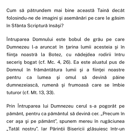
Cum să pătrundem mai bine această Taină decât
folosindu-ne de imagini şi asemănări pe care le găsim
în Sfânta Scriptură însăşi?
Întruparea Domnului este bobul de grâu pe care
Dumnezeu l-a aruncat în ţarina lumii acesteia şi în
fiinţa noastră la Botez, cu nădejdea rodirii întru
seceriş bogat (cf. Mc. 4, 26). Ea este aluatul pus de
Domnul în frământătura lumii şi a fiinţei noastre
pentru ca lumea şi omul să devină pâine
dumnezeiască, rumenă şi frumoasă care se îmbie
tuturor (cf. Mt. 13, 33).
Prin Întruparea lui Dumnezeu cerul s-a pogorât pe
pământ, pentru ca pământul să devină cer. „Precum în
cer aşa şi pe pământ”, spunem mereu în rugăciunea
„Tatăl nostru”. Iar Părinţii Bisericii glăsuiesc într-un