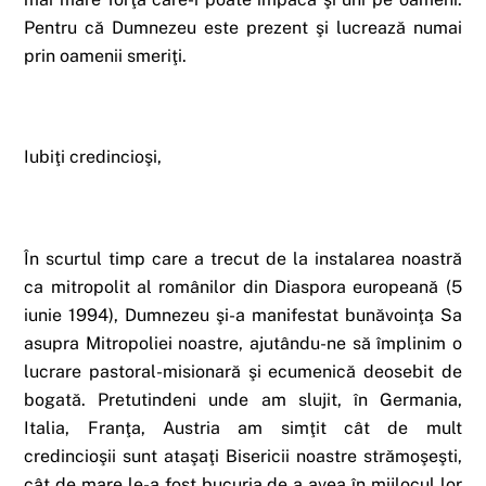
Pentru că Dumnezeu este prezent şi lucrează numai
prin oamenii smeriţi.
Iubiţi credincioşi,
În scurtul timp care a trecut de la instalarea noastră
ca mitropolit al românilor din Diaspora europeană (5
iunie 1994), Dumnezeu şi-a manifestat bunăvoinţa Sa
asupra Mitropoliei noastre, ajutându-ne să împlinim o
lucrare pastoral-misionară şi ecumenică deosebit de
bogată. Pretutindeni unde am slujit, în Germania,
Italia, Franţa, Austria am simţit cât de mult
credincioşii sunt ataşaţi Bisericii noastre strămoşeşti,
cât de mare le-a fost bucuria de a avea în mijlocul lor