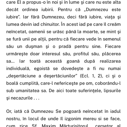
care El a propus-o în noi şi în lume şi care nu este alta
decât ordinea iubirii. Pentru că „Dumnezeu este
iubire”. Iar fără Dumnezeu, deci fără iubire, viaţa şi
lumea devin iad chinuitor. În acest iad pe care îl creăm
neîncetat, oamenii se urăsc până la moarte, se mint şi
se fură unii pe alţii, pentru că fiecare vede în semenul
său un duşman şi o pradă pentru sine. Fiecare
urmăreşte doar interesul său, profitul său, plăcerea
sa… Iar toată această goană după realizarea
individuală, egoistă se dovedeşte a fi nu numai
„deşertăciune a deşertăciunilor” (Ecl. 1, 2), ci şi o
boală cumplită, care-l nefericeşte pe om, coborându-l
sub umanitatea sa. De aici toate suferinţele, lipsurile
şi necazurile . . .
Or, iată că Dumnezeu Se pogoară neîncetat în iadul
nostru, în locul de unde îl izgonim mereu si se face,
cum zice Sf. Maxim Mărturisitorul, „cerşetor al