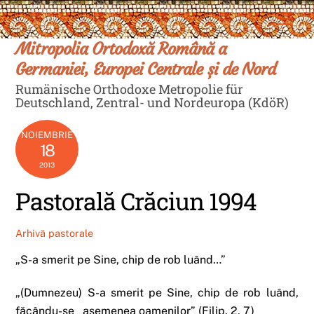
Skip
Men
to
content
Mitropolia Ortodoxă Română a
Germaniei, Europei Centrale și de Nord
Rumänische Orthodoxe Metropolie für
Deutschland, Zentral- und Nordeuropa (KdöR)
NOIEMBRIE
18
2013
Pastorală Crăciun 1994
Arhivă pastorale
„S-a smerit pe Sine, chip de rob luând…”
„(Dumnezeu) S-a smerit pe Sine, chip de rob luând,
făcându-se asemenea oamenilor” (Filip. 2, 7)