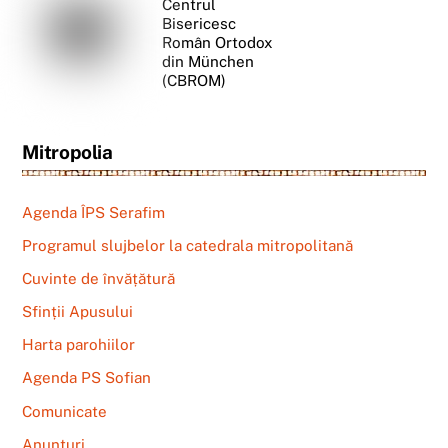
Centrul
Bisericesc
Român Ortodox
din München
(CBROM)
Mitropolia
Agenda ÎPS Serafim
Programul slujbelor la catedrala mitropolitană
Cuvinte de învățătură
Sfinții Apusului
Harta parohiilor
Agenda PS Sofian
Comunicate
Anunțuri