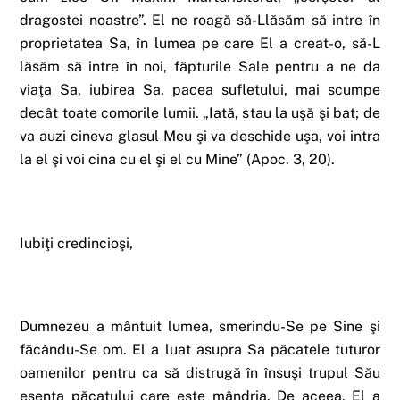
dragostei noastre”. El ne roagă să-Llăsăm să intre în
proprietatea Sa, în lumea pe care El a creat-o, să-L
lăsăm să intre în noi, făpturile Sale pentru a ne da
viaţa Sa, iubirea Sa, pacea sufletului, mai scumpe
decât toate comorile lumii. „Iată, stau la uşă şi bat; de
va auzi cineva glasul Meu şi va deschide uşa, voi intra
la el şi voi cina cu el şi el cu Mine” (Apoc. 3, 20).
Iubiţi credincioşi,
Dumnezeu a mântuit lumea, smerindu-Se pe Sine şi
făcându-Se om. El a luat asupra Sa păcatele tuturor
oamenilor pentru ca să distrugă în însuşi trupul Său
esenţa păcatului care este mândria. De aceea, El a