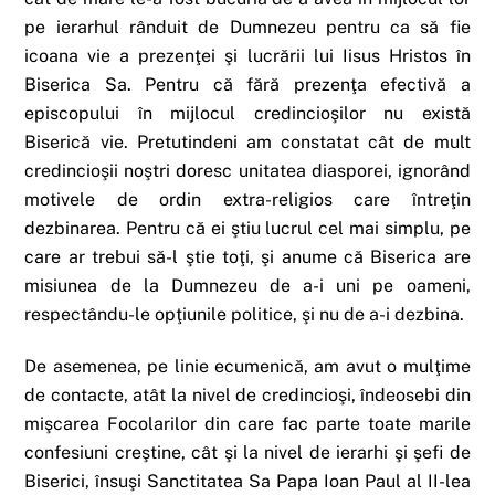
pe ierarhul rânduit de Dumnezeu pentru ca să fie
icoana vie a prezenţei şi lucrării lui Iisus Hristos în
Biserica Sa. Pentru că fără prezenţa efectivă a
episcopului în mijlocul credincioşilor nu există
Biserică vie. Pretutindeni am constatat cât de mult
credincioşii noştri doresc unitatea diasporei, ignorând
motivele de ordin extra-religios care întreţin
dezbinarea. Pentru că ei ştiu lucrul cel mai simplu, pe
care ar trebui să-l ştie toţi, şi anume că Biserica are
misiunea de la Dumnezeu de a-i uni pe oameni,
respectându-le opţiunile politice, şi nu de a-i dezbina.
De asemenea, pe linie ecumenică, am avut o mulţime
de contacte, atât la nivel de credincioşi, îndeosebi din
mişcarea Focolarilor din care fac parte toate marile
confesiuni creştine, cât şi la nivel de ierarhi şi şefi de
Biserici, însuşi Sanctitatea Sa Papa Ioan Paul al II-lea