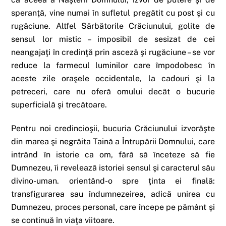
speranţă, vine numai în sufletul pregătit cu post şi cu
rugăciune. Altfel Sărbătorile Crăciunului, golite de
sensul lor mistic – imposibil de sesizat de cei
neangajaţi în credinţă prin asceză şi rugăciune – se vor
reduce la farmecul luminilor care împodobesc în
aceste zile oraşele occidentale, la cadouri şi la
petreceri, care nu oferă omului decât o bucurie
superficială şi trecătoare.
Pentru noi credincioşii, bucuria Crăciunului izvorăşte
din marea şi negrăita Taină a Întrupării Domnului, care
intrând în istorie ca om, fără să înceteze să fie
Dumnezeu, îi revelează istoriei sensul şi caracterul său
divino-uman. orientând-o spre ţinta ei finală:
transfigurarea sau îndumnezeirea, adică unirea cu
Dumnezeu, proces personal, care începe pe pământ şi
se continuă în viaţa viitoare.