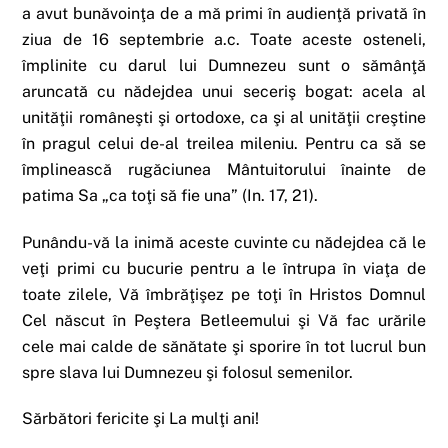
a avut bunăvoinţa de a mă primi în audienţă privată în
ziua de 16 septembrie a.c. Toate aceste osteneli,
împlinite cu darul lui Dumnezeu sunt o sămânţă
aruncată cu nădejdea unui seceriş bogat: acela al
unităţii româneşti şi ortodoxe, ca şi al unităţii creştine
în pragul celui de-al treilea mileniu. Pentru ca să se
împlinească rugăciunea Mântuitorului înainte de
patima Sa „ca toţi să fie una” (In. 17, 21).
Punându-vă la inimă aceste cuvinte cu nădejdea că le
veţi primi cu bucurie pentru a le întrupa în viaţa de
toate zilele, Vă îmbrăţişez pe toţi în Hristos Domnul
Cel născut în Peştera Betleemului şi Vă fac urările
cele mai calde de sănătate şi sporire în tot lucrul bun
spre slava Iui Dumnezeu şi folosul semenilor.
Sărbători fericite şi La mulţi ani!