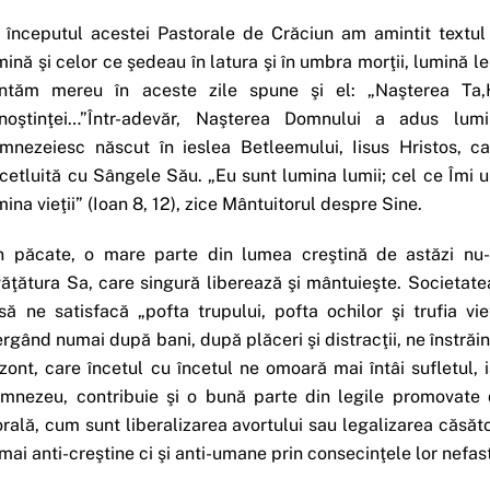
 începutul acestei Pastorale de Crăciun am amintit textul 
mină şi celor ce şedeau în latura şi în umbra morţii, lumină le
ntăm mereu în aceste zile spune şi el: „Naşterea Ta,H
noştinţei…”Într-adevăr, Naşterea Domnului a adus lu
mnezeiesc născut în ieslea Betleemului, Iisus Hristos, ca
cetluită cu Sângele Său. „Eu sunt lumina lumii; cel ce Îmi 
mina vieţii” (Ioan 8, 12), zice Mântuitorul despre Sine.
n păcate, o mare parte din lumea creştină de astăzi nu-
văţătura Sa, care singură liberează şi mântuieşte. Societatea
să ne satisfacă „pofta trupului, pofta ochilor şi trufia vieţ
ergând numai după bani, după plăceri şi distracţii, ne înstră
izont, care încetul cu încetul ne omoară mai întâi sufletul, 
mnezeu, contribuie şi o bună parte din legile promovate
rală, cum sunt liberalizarea avortului sau legalizarea căsăto
mai anti-creştine ci şi anti-umane prin consecinţele lor nefast