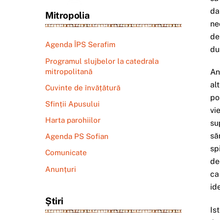
da
Mitropolia
ne
de
Agenda ÎPS Serafim
du
Programul slujbelor la catedrala
mitropolitană
An
al
Cuvinte de învățătură
po
Sfinții Apusului
vi
Harta parohiilor
su
să
Agenda PS Sofian
sp
Comunicate
de
Anunțuri
ca
id
Știri
Is