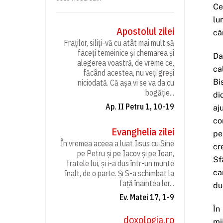
Ce
lu
Apostolul zilei
că
Fraților, siliți-vă cu atât mai mult să
faceți temeinice și chemarea și
Da
alegerea voastră, de vreme ce,
ca
făcând acestea, nu veți greși
Bi
niciodată. Că așa vi se va da cu
bogăție...
di
Ap. II Petru 1, 10-19
aj
co
Evanghelia zilei
pe
În vremea aceea a luat Iisus cu Sine
cr
pe Petru și pe Iacov și pe Ioan,
Sf
fratele lui, și i-a dus într-un munte
ca
înalt, de o parte. Și S-a schimbat la
față înaintea lor...
du
Ev. Matei 17, 1-9
În
doxologia.ro
mi