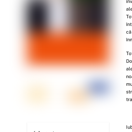
în
al
To
în
că
în
To
Do
al
no
mu
st
tr
Iub