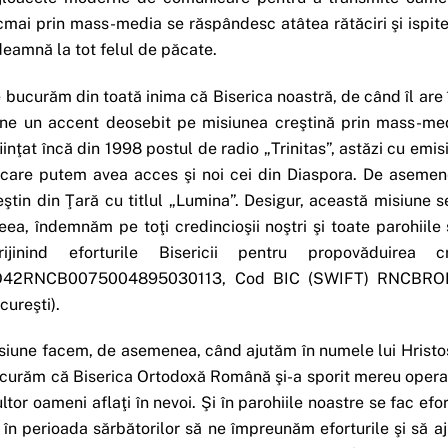
cmai prin mass-media se răspândesc atâtea rătăciri şi ispit
deamnă la tot felul de păcate.
 bucurăm din toată inima că Biserica noastră, de când îl are î
ne un accent deosebit pe misiunea creştină prin mass-media. 
fiinţat încă din 1998 postul de radio „Trinitas”, astăzi cu emis
 care putem avea acces şi noi cei din Diaspora. De asemen
eştin din Ţară cu titlul „Lumina”. Desigur, această misiune s
eea, îndemnăm pe toţi credincioşii noştri şi toate parohiile
rijinind eforturile Bisericii pentru propovăduirea c
42RNCB0075004895030113, Cod BIC (SWIFT) RNCBROBU, A
cureşti).
siune facem, de asemenea, când ajutăm în numele lui Hristos pe
curăm că Biserica Ortodoxă Română şi-a sporit mereu opera car
ltor oameni aflaţi în nevoi. Şi în parohiile noastre se fac ef
 în perioada sărbătorilor să ne împreunăm eforturile şi să 