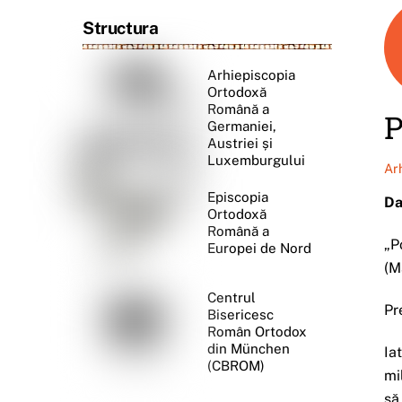
Structura
Arhiepiscopia
Ortodoxă
Română a
P
Germaniei,
Austriei și
Luxemburgului
Ar
Episcopia
Da
Ortodoxă
Română a
„P
Europei de Nord
(M
Centrul
Pr
Bisericesc
Român Ortodox
din München
Ia
(CBROM)
mi
să