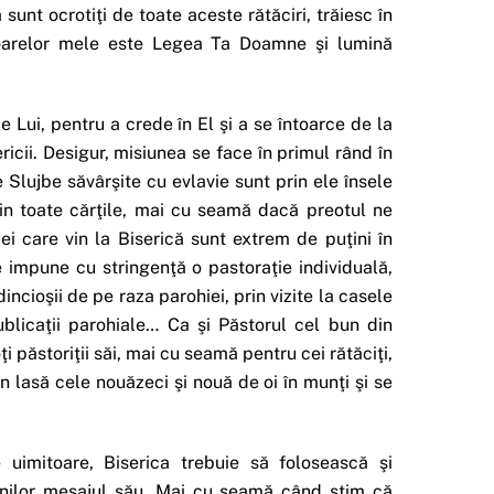
sunt ocrotiţi de toate aceste rătăciri, trăiesc în
cioarelor mele este Legea Ta Doamne şi lumină
Lui, pentru a crede în El şi a se întoarce de la
icii. Desigur, misiunea se face în primul rând în
e Slujbe săvârşite cu evlavie sunt prin ele însele
in toate cărţile, mai cu seamă dacă preotul ne
ei care vin la Biserică sunt extrem de puţini în
e impune cu stringenţă o pastoraţie individuală,
incioşii de pe raza parohiei, prin vizite la casele
 publicaţii parohiale… Ca şi Păstorul cel bun din
i păstoriţii săi, mai cu seamă pentru cei rătăciţi,
 lasă cele nouăzeci şi nouă de oi în munţi şi se
uimitoare, Biserica trebuie să folosească şi
nilor mesajul său. Mai cu seamă când ştim că