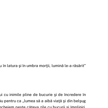
 în latura şi în umbra morţii, lumină le-a răsărit”
i cu inimile pline de bucurie şi de încredere în
u pentru ca „lumea să a aibă viaţă şi din belşug
încheiem peste câteva zile cu bucurii şi împliniri,