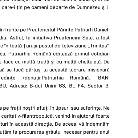
e care-i ţin pe oameni departe de Dumnezeu şi îi
n frunte pe Preafericitul Părinte Patriarh Daniel,
Astfel, la iniţiativa Preafericirii Sale, a fost
ie în toată Ţaraşi postul de televiziune „Trinitas”,
ea, Patriarhia Română editează primul cotidian
e face cu multă trudă şi cu multă cheltuială. De
 să se facă părtaşi la această lucrare misionară
redinţei (donaţii:Patriarhia Română, IBAN:
dresa: B-dul Unirii 63, Bl. F4, Sector 3,
 fraţii noştri aflaţi în lipsuri sau suferinţe. Ne
itativ-filantropolică, venind în ajutorul foarte
orturi în această direcţie. De aceea, vă îndemnăm
ajutăm la procurarea grâului necesar pentru anul