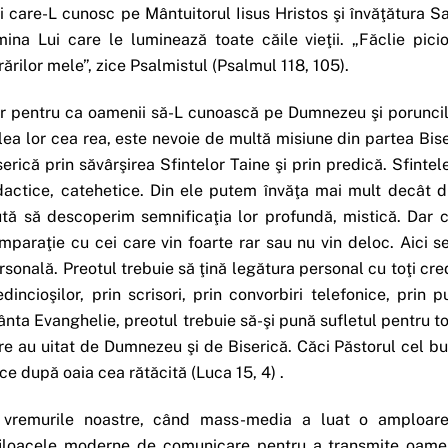
i care-L cunosc pe Mântuitorul Iisus Hristos şi învăţătura Sa 
mina Lui care le luminează toate căile vieţii. „Făclie pi
rărilor mele”, zice Psalmistul (Psalmul 118, 105).
r pentru ca oamenii să-L cunoască pe Dumnezeu şi poruncile 
lea lor cea rea, este nevoie de multă misiune din partea Biser
serică prin săvârşirea Sfintelor Taine şi prin predică. Sfintel
dactice, catehetice. Din ele putem învăţa mai mult decât d
ută să descoperim semnificaţia lor profundă, mistică. Dar c
mparaţie cu cei care vin foarte rar sau nu vin deloc. Aici s
rsonală. Preotul trebuie să ţină legătura personal cu toţi cred
edincioşilor, prin scrisori, prin convorbiri telefonice, prin
ânta Evanghelie, preotul trebuie să-şi pună sufletul pentru toţ
re au uitat de Dumnezeu şi de Biserică. Căci Păstorul cel bun
ce după oaia cea rătăcită (Luca 15, 4) .
 vremurile noastre, când mass-media a luat o amploare 
jloacele moderne de comunicare pentru a transmite oame