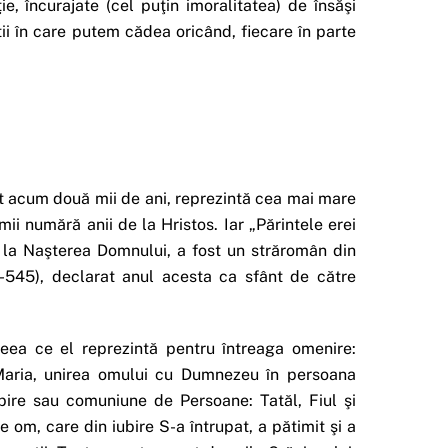
e, încurajate (cel puţin imoralitatea) de însăşi
ii în care putem cădea oricând, fiecare în parte
ut acum două mii de ani, reprezintă cea mai mare
ii numără anii de la Hristos. Iar „Părintele erei
e la Naşterea Domnului, a fost un străromân din
-545), declarat anul acesta ca sfânt de către
eea ce el reprezintă pentru întreaga omenire:
Maria, unirea omului cu Dumnezeu în persoana
bire sau comuniune de Persoane: Tatăl, Fiul şi
 om, care din iubire S-a întrupat, a pătimit şi a