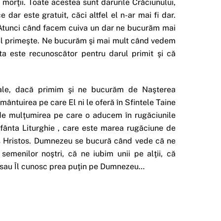
a morţii. Toate acestea sunt darurile Crăciunului,
dar este gratuit, căci altfel el n-ar mai fi dar.
e. Atunci când facem cuiva un dar ne bucurăm mai
ce-l primeşte. Ne bucurăm şi mai mult când vedem
ta este recunoscător pentru darul primit şi că
ale, dacă primim şi ne bucurăm de Naşterea
mântuirea pe care El ni le oferă în Sfintele Taine
de mulţumirea pe care o aducem în rugăciunile
Sfânta Liturghie , care este marea rugăciune de
us Hristos. Dumnezeu se bucură când vede că ne
emenilor noştri, că ne iubim unii pe alţii, că
c sau Îl cunosc prea puţin pe Dumnezeu…