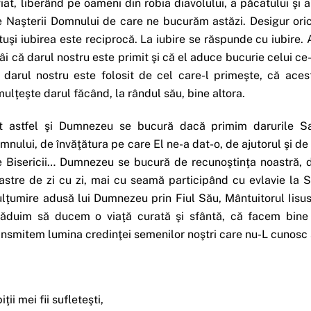
viat, liberând pe oameni din robia diavolului, a păcatului şi 
e Naşterii Domnului de care ne bucurăm astăzi. Desigur orice 
tuşi iubirea este reciprocă. La iubire se răspunde cu iubir
tâi că darul nostru este primit şi că el aduce bucurie celui 
 darul nostru este folosit de cel care-l primeşte, că aces
mulţeşte darul făcând, la rândul său, bine altora.
t astfel şi Dumnezeu se bucură dacă primim darurile S
mnului, de învăţătura pe care El ne-a dat-o, de ajutorul şi de 
e Bisericii… Dumnezeu se bucură de recunoştinţa noastră, 
astre de zi cu zi, mai cu seamă participând cu evlavie la 
lţumire adusă lui Dumnezeu prin Fiul Său, Mântuitorul Iis
răduim să ducem o viaţă curată şi sfântă, că facem bine s
ansmitem lumina credinţei semenilor noştri care nu-L cunos
iţii mei fii sufleteşti,