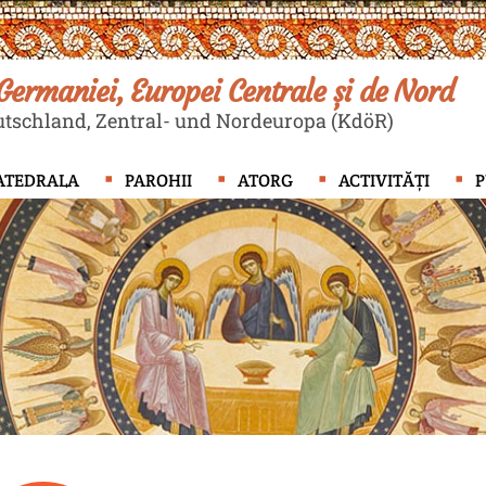
ermaniei, Europei Centrale și de Nord
tschland, Zentral- und Nordeuropa (KdöR)
ATEDRALA
PAROHII
ATORG
ACTIVITĂȚI
P