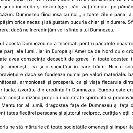
r şi cu încercări şi dezamăgiri, căci viaţa omului pe pămâ
cazuri. Dumnezeu fiind însă cu noi „în toate zilele până la 
păşim orice necaz şi să gustăm bucuria chiar şi în durere. Sf
rere, dacă ne încredinţăm voii sfinte a lui Dumnezeu.
ul acesta Dumnezeu ne-a încercat, pentru păcatele noastre, 
te părţi ale lumii, iar în Europa şi America de Nord cu o cri
ate avea consecinţe deosebit de grave. În toate acestea tr
eţii omeneşti, ca şi a societăţii în care trăim. Nici o s
pravieţuire dacă se fondează numai pe valori materiale: ban
nătoasă, armonioasă şi prosperă, ca şi viaţa fiecăruia dint
irituale, izvorâte din credinţa în Dumnezeu. Europa este cr
cât conştientizând propria-i identitate spirituală şi promovân
 Mântuitor al lumii, dragostea faţă de Dumnezeu şi faţă 
entitatea fiecărei persoane şi ajutorul reciproc, curăţia vieţi
toria ne stă mărturie că toate societăţile omeneşti şi imperii