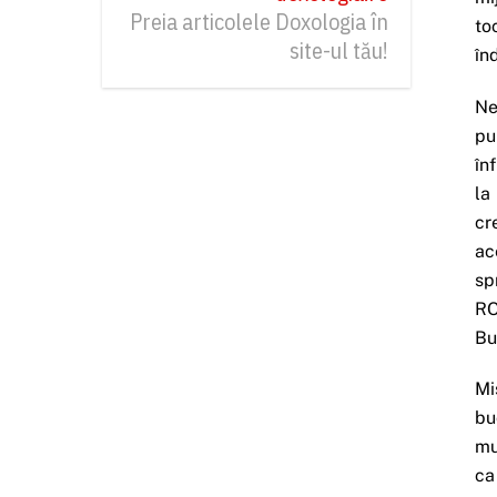
Preia articolele Doxologia în
to
site-ul tău!
în
Ne
pu
în
la
cr
ac
sp
RO
Bu
Mi
bu
mu
ca