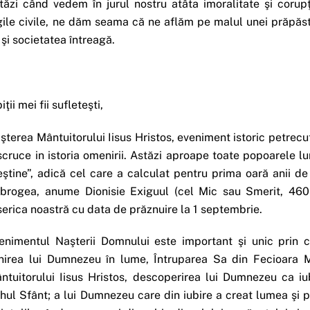
tăzi când vedem în jurul nostru atâta imoralitate şi corupţi
gile civile, ne dăm seama că ne aflăm pe malul unei prăpăst
 şi societatea întreagă.
iţii mei fii sufleteşti,
şterea Mântuitorului Iisus Hristos, eveniment istoric petrec
scruce in istoria omenirii. Astăzi aproape toate popoarele lum
eştine”, adică cel care a calculat pentru prima oară anii d
brogea, anume Dionisie Exiguul (cel Mic sau Smerit, 460
serica noastră cu data de prăznuire la 1 septembrie.
enimentul Naşterii Domnului este important şi unic prin c
nirea lui Dumnezeu în lume, Întruparea Sa din Fecioara 
ntuitorului Iisus Hristos, descoperirea lui Dumnezeu ca iu
hul Sfânt; a lui Dumnezeu care din iubire a creat lumea şi pe