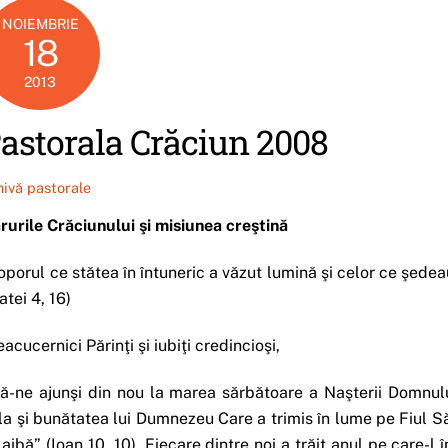
NOIEMBRIE
18
2013
astorala Crăciun 2008
hivă pastorale
rurile Crăciunului şi misiunea creştină
oporul ce stătea în întuneric a văzut lumină şi celor ce şedeau
atei 4, 16)
eacucernici Părinţi şi iubiţi credincioşi,
tă-ne ajunşi din nou la marea sărbătoare a Naşterii Domnulu
la şi bunătatea lui Dumnezeu Care a trimis în lume pe Fiul Să
 aibă” (Ioan 10, 10). Fiecare dintre noi a trăit anul pe care-l 