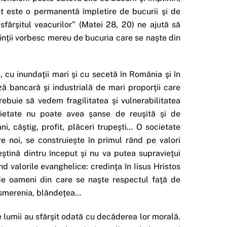
nt este o permanentă împletire de bucurii şi de
sfârşitul veacurilor” (Matei 28, 20) ne ajută să
inţii vorbesc mereu de bucuria care se naşte din
cu inundaţii mari şi cu secetă în România şi în
ză bancară şi industrială de mari proporţii care
ebuie să vedem fragilitatea şi vulnerabilitatea
ocietate nu poate avea şanse de reuşită şi de
i, câştig, profit, plăceri trupeşti… O societate
re noi, se construieşte în primul rând pe valori
eştină dintru început şi nu va putea supravieţui
d valorile evanghelice: credinţa în Iisus Hristos
de oameni din care se naşte respectul faţă de
i, smerenia, blândeţea…
le lumii au sfârşit odată cu decăderea lor morală.