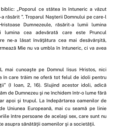
biblic: „Poporul ce stătea în întuneric a văzut
-a răsărit ”. Troparul Naşterii Domnului pe care-l
ristoase Dumnezeule, răsărit-a lumii lumina
mii lumina cea adevărată care este Pruncul
re ne-a lăsat învăţătura cea mai desăvârşită,
urmează Mie nu va umbla în întuneric, ci va avea
L mai cunoaşte pe Domnul Iisus Hristos, nici
 în care trăim ne oferă tot felul de idoli pentru
ii” (I Ioan, 2, 16). Slujind acestor idoli, adică
inăm de Dumnezeu şi ne închidem într-o lume fără
iar apoi şi trupul. La îndepărtarea oamenilor de
 de Uniunea Europeană, mai cu seamă pe linie
riile între persoane de acelaşi sex, care sunt nu
e asupra sănătăţii oamenilor şi a societăţii.