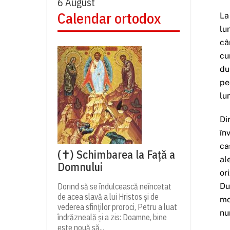
6 August
Calendar ortodox
La
lu
câ
cu
du
pe
lu
Di
în
ca
(✝) Schimbarea la Față a
al
Domnului
or
Dorind să se îndulcească neîncetat
Du
de acea slavă a lui Hristos și de
mo
vederea sfinților proroci, Petru a luat
nu
îndrăzneală și a zis: Doamne, bine
este nouă să...