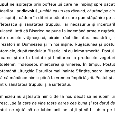
upul
ne ispiteşte prin poftele lui care ne împing spre păcat,
ăcerilor. Iar
diavolul
„umblă ca un leu răcnind, căutând pe cin
or ispitiţi, cădem în diferite păcate care pun stăpânire pe s
fletească şi sănătatea trupului, iar necazurile şi încercăr
ruiască. Iată că Biserica ne pune la îndemână armele rugăciuni
ate cursele vrăjmaşului, biruim răul din afara noastră şi
crezători în Dumnezeu şi în noi înşine. Rugăciunea şi post
atornicie, după rânduiala Bisericii şi cu inima smerită. Postu
 carne şi de la lactate şi limitarea la produsele vegetar
tdelemn, îndeosebi, miercurea şi vinerea. În timpul Postu
ptămână Liturghia Darurilor mai înainte Sfinţite, seara, împr
ră să mănânce nimic până la vremea împărtăşirii. Postul şi
ntru sănătatea trupului şi a sufletului.
mnezeu nu aşteaptă nimic de la noi, decât să ne iubim unii
resc,
„de la care ne vine toată darea cea bună şi tot darul d
stul ne ajută să ne iubim unii pe alţii şi să-L iubim p