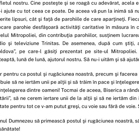
fletul nostru. Cine posteşte şi se roagă cu adevărat, acela e
-i ajute cu tot ceea ce poate. De aceea vă pun la inimă să nu 
ferite lipsuri, cât şi faţă de parohiile de care aparţineţi. Fie
ecare parohie desfăşoară activităţi caritative în măsura în c
velul Mitropoliei, din contribuţia parohiilor, susţinem lucrar
dio şi televiziune Trinitas. De asemenea, după cum ştiţi, 
ldova”, pe care-l găsiţi prezentat pe site-ul Mitropoliei.
teaptă, lună de lună, ajutorul nostru. Să nu-i uităm şi să ajut
r pentru ca postul şi rugăciunea noastră, precum şi facerea
ebuie să ne iertăm unii pe alţii şi să trăim în pace şi înţele
 înţelegerea dintre oameni! Tocmai de aceea, Biserica a rându
rtării”, să ne cerem iertare unii de la alţii şi să ne iertăm din
rtate pentru tot ce v-am putut greşi, cu voie sau fără de voie. Ş
nul Dumnezeu să primească postul şi rugăciunea noastră, să 
 sănătate!