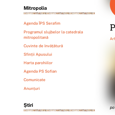
Mitropolia
Agenda ÎPS Serafim
P
Programul slujbelor la catedrala
mitropolitană
Ar
Cuvinte de învățătură
Sfinții Apusului
Harta parohiilor
Agenda PS Sofian
Comunicate
Anunțuri
Știri
po