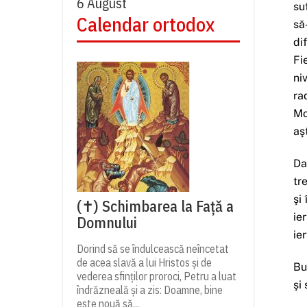
6 August
su
Calendar ortodox
să
di
Fi
ni
ra
Mo
aş
Da
tr
şi
(✝) Schimbarea la Față a
ie
Domnului
ie
Dorind să se îndulcească neîncetat
de acea slavă a lui Hristos și de
Bu
vederea sfinților proroci, Petru a luat
şi
îndrăzneală și a zis: Doamne, bine
este nouă să...