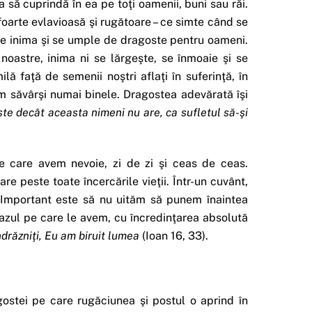
 să cuprindă în ea pe toţi oamenii, buni sau răi.
foarte evlavioasă şi rugătoare – ce simte când se
şte inima şi se umple de dragoste pentru oameni.
oastre, inima ni se lărgeşte, se înmoaie şi se
faţă de semenii noştri aflaţi în suferinţă, în
vom săvârşi numai binele. Dragostea adevărată îşi
e decât aceasta nimeni nu are, ca sufletul să-şi
e care avem nevoie, zi de zi şi ceas de ceas.
e peste toate încercările vieţii. Într-un cuvânt,
. Important este să nu uităm să punem înaintea
cazul pe care le avem, cu încredinţarea absolută
ndrăzniţi, Eu am biruit lumea
(Ioan 16, 33).
ostei pe care rugăciunea şi postul o aprind în