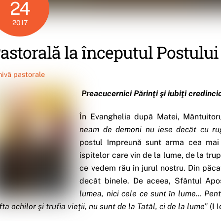
24
2017
astorală la începutul Postulu
hivă pastorale
Preacucernici Părinţi şi iubiţi credincio
În Evanghelia după Matei, Mântuitoru
neam de demoni nu iese decât cu ru
postul împreună sunt arma cea mai 
ispitelor care vin de la lume, de la trup
ce vedem rău în jurul nostru. Din păca
decât binele. De aceea, Sfântul Ap
lumea, nici cele ce sunt în lume… Pentr
fta ochilor şi trufia vieţii, nu sunt de la Tatăl, ci de la lume”
(I 