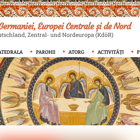
ermaniei, Europei Centrale și de Nord
tschland, Zentral- und Nordeuropa (KdöR)
ATEDRALA
PAROHII
ATORG
ACTIVITĂȚI
P