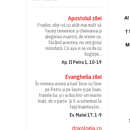
Apostolul zilei
Al
Fraților, siliți-vă cu atât mai mult să
faceți temeinice și chemarea și
†
alegerea voastră, de vreme ce,
făcând acestea, nu veți greși
M
niciodată. Că așa vi se va da cu
bogăție...
Ap. II Petru 1, 10-19
Evanghelia zilei
În vremea aceea a luat Iisus cu Sine
pe Petru și pe Iacov și pe Ioan,
fratele lui, și i-a dus într-un munte
înalt, de o parte. Și S-a schimbat la
față înaintea lor...
Ev. Matei 17, 1-9
doxologia.ro