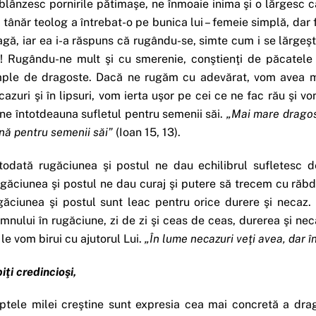
blânzesc pornirile pătimaşe, ne înmoaie inima şi o lărgesc ca
 tânăr teolog a întrebat-o pe bunica lui – femeie simplă, dar 
agă, iar ea i-a răspuns că rugându-se, simte cum i se lărge
! Rugându-ne mult şi cu smerenie, conştienţi de păcatele n
ple de dragoste. Dacă ne rugăm cu adevărat, vom avea milă 
cazuri şi în lipsuri, vom ierta uşor pe cei ce ne fac rău şi 
ne întotdeauna sufletul pentru semenii săi.
„Mai mare dragost
nă pentru semenii săi”
(Ioan 15, 13).
todată rugăciunea şi postul ne dau echilibrul sufletesc d
găciunea şi postul ne dau curaj şi putere să trecem cu răbdar
găciunea şi postul sunt leac pentru orice durere şi necaz
mnului în rugăciune, zi de zi şi ceas de ceas, durerea şi ne
 le vom birui cu ajutorul Lui.
„În lume necazuri veţi avea, dar î
biţi credincioşi,
ptele milei creştine sunt expresia cea mai concretă a drag