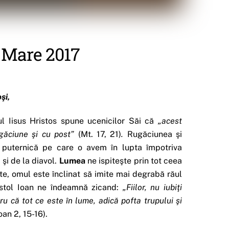
i Mare 2017
şi,
l Iisus Hristos spune ucenicilor Săi că
„acest
găciune şi cu post”
(Mt. 17, 21)
.
Rugăciunea şi
puternică pe care o avem în lupta împotriva
 şi de la diavol.
Lumea
ne ispiteşte prin tot ceea
te, omul este înclinat să imite mai degrabă răul
ostol Ioan ne îndeamnă zicand:
„Fiilor, nu iubiţi
u că tot ce este în lume, adică pofta trupului şi
Ioan 2, 15-16).