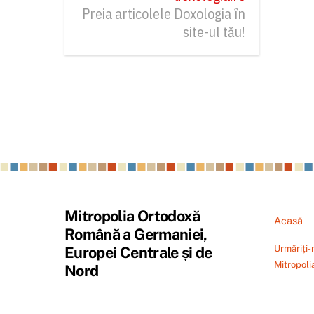
Preia articolele Doxologia în
site-ul tău!
Mitropolia Ortodoxă
Acasă
Română a Germaniei,
Urmăriți-
Europei Centrale și de
Mitropoli
Nord