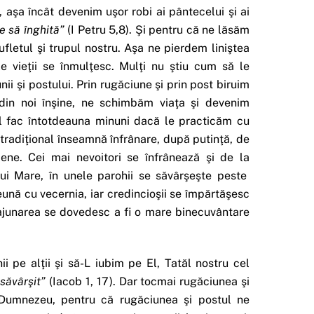
 aşa încât devenim uşor robi ai pântecelui şi ai
e să înghită”
(I Petru 5,8). Şi pentru că ne lăsăm
ufletul şi trupul nostru. Aşa ne pierdem liniştea
ile vieţii se înmulţesc. Mulţi nu ştiu cum să le
i şi postului. Prin rugăciune şi prin post biruim
 din noi înşine, ne schimbăm viaţa şi devenim
ul fac întotdeauna minuni dacă le practicăm cu
l tradiţional înseamnă înfrânare, după putinţă, de
iene. Cei mai nevoitori se înfrânează şi de la
lui Mare, în unele parohii se săvârşeşte peste
eună cu vecernia, iar credincioşii se împărtăşesc
 ajunarea se dovedesc a fi o mare binecuvântare
 pe alţii şi să-L iubim pe El, Tatăl nostru cel
esăvârşit”
(Iacob 1, 17). Dar tocmai rugăciunea şi
e Dumnezeu, pentru că rugăciunea şi postul ne