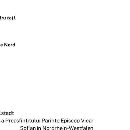
ru toţi,
de Nord
lstadt
 a Preasfințitului Părinte Episcop Vicar
Sofian în Nordrhein-Westfalen