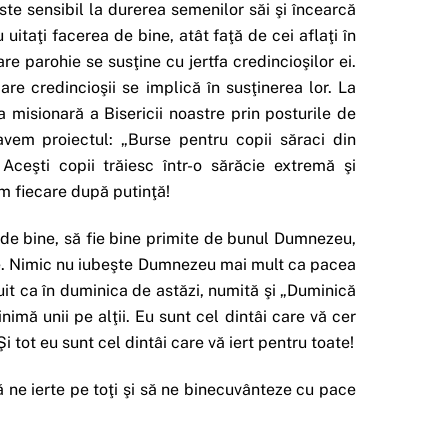
ste sensibil la durerea semenilor săi şi încearcă
uitaţi facerea de bine, atât faţă de cei aflaţi în
care parohie se susţine cu jertfa credincioşilor ei.
are credincioşii se implică în susţinerea lor. La
ea misionară a Bisericii noastre prin posturile de
avem proiectul: „Burse pentru copii săraci din
 Aceşti copii trăiesc într-o sărăcie extremă şi
ăm fiecare după putinţă!
 de bine, să fie bine primite de bunul Dumnezeu,
gere. Nimic nu iubeşte Dumnezeu mai mult ca pacea
it ca în duminica de astăzi, numită şi „Duminică
 inimă unii pe alţii. Eu sunt cel dintâi care vă cer
i tot eu sunt cel dintâi care vă iert pentru toate!
ne ierte pe toţi şi să ne binecuvânteze cu pace