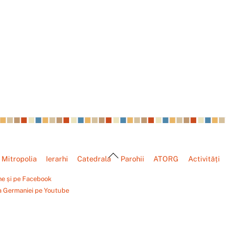
Back
Mitropolia
Ierarhi
Catedrala
Parohii
ATORG
Activități
To
Top
ne și pe Facebook
a Germaniei pe Youtube