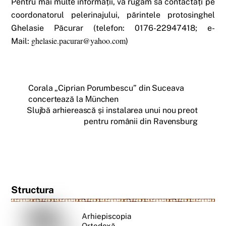
Pentru mai multe informații, vă rugăm să contactați pe
coordonatorul pelerinajului, părintele protosinghel
Ghelasie Păcurar (telefon: 0176-22947418; e-
ghelasie.pacurar@yahoo.com
Mail:
)
Corala „Ciprian Porumbescu” din Suceava
concertează la Μünchen
Slujbă arhierească și instalarea unui nou preot
pentru românii din Ravensburg
Structura
Arhiepiscopia
Ortodoxă