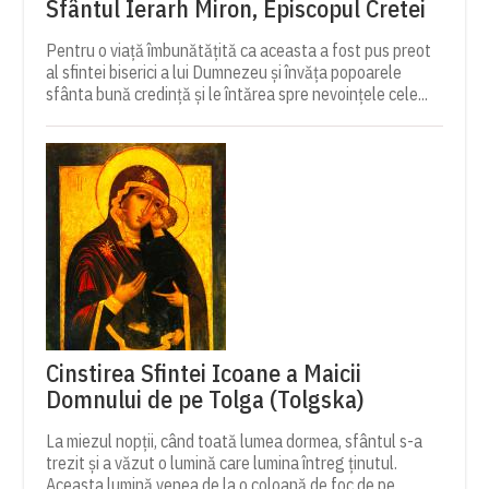
Sfântul Ierarh Miron, Episcopul Cretei
Pentru o viață îmbunătățită ca aceasta a fost pus preot
al sfintei biserici a lui Dumnezeu și învăța popoarele
sfânta bună credință și le întărea spre nevoințele cele...
Cinstirea Sfintei Icoane a Maicii
Domnului de pe Tolga (Tolgska)
La miezul nopții, când toată lumea dormea, sfântul s-a
trezit și a văzut o lumină care lumina întreg ținutul.
Aceasta lumină venea de la o coloană de foc de pe