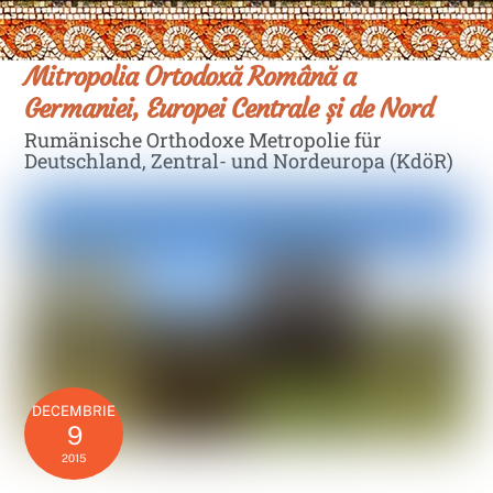
Skip
Men
to
content
Mitropolia Ortodoxă Română a
Germaniei, Europei Centrale și de Nord
Rumänische Orthodoxe Metropolie für
Deutschland, Zentral- und Nordeuropa (KdöR)
DECEMBRIE
9
2015