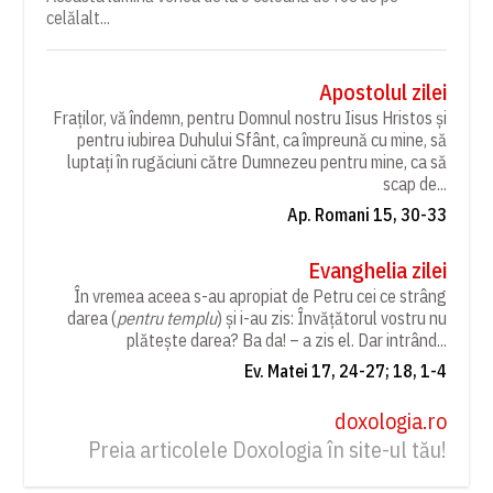
celălalt...
Apostolul zilei
Fraților, vă îndemn, pentru Domnul nostru Iisus Hristos și
pentru iubirea Duhului Sfânt, ca împreună cu mine, să
luptați în rugăciuni către Dumnezeu pentru mine, ca să
scap de...
Ap. Romani 15, 30-33
Evanghelia zilei
În vremea aceea s-au apropiat de Petru cei ce strâng
darea (
pentru templu
) și i-au zis: Învățătorul vostru nu
plătește darea? Ba da! – a zis el. Dar intrând...
Ev. Matei 17, 24-27; 18, 1-4
doxologia.ro
Preia articolele Doxologia în site-ul tău!