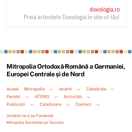
doxologia.ro
Preia articolele Doxologia în site-ul tău!
Back
Mitropolia Ortodoxă Română a Germaniei,
To
Europei Centrale și de Nord
Top
Acasă
Mitropolia
Ierarhi
Catedrala
Parohii
ATORG
Activități
Publicații
Catehizare
Contact
Urmăriți-ne și pe Facebook
Mitropolia Germaniei pe Youtube