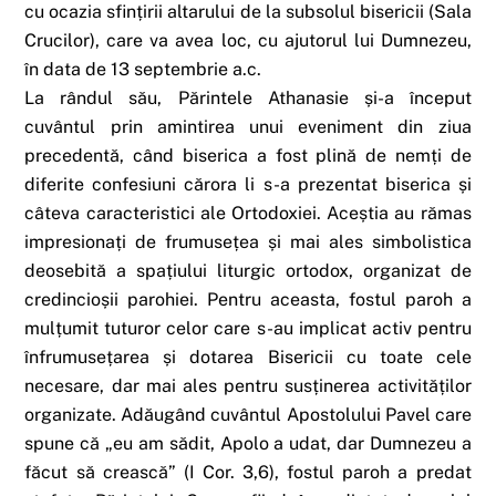
cu ocazia sfințirii altarului de la subsolul bisericii (Sala
Crucilor), care va avea loc, cu ajutorul lui Dumnezeu,
în data de 13 septembrie a.c.
La rândul său, Părintele Athanasie și-a început
cuvântul prin amintirea unui eveniment din ziua
precedentă, când biserica a fost plină de nemți de
diferite confesiuni cărora li s-a prezentat biserica și
câteva caracteristici ale Ortodoxiei. Aceștia au rămas
impresionați de frumusețea și mai ales simbolistica
deosebită a spațiului liturgic ortodox, organizat de
credincioșii parohiei. Pentru aceasta, fostul paroh a
mulțumit tuturor celor care s-au implicat activ pentru
înfrumusețarea și dotarea Bisericii cu toate cele
necesare, dar mai ales pentru susținerea activităților
organizate. Adăugând cuvântul Apostolului Pavel care
spune că „eu am sădit, Apolo a udat, dar Dumnezeu a
făcut să crească” (I Cor. 3,6), fostul paroh a predat