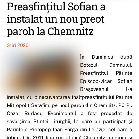
Preasfințitul Sofian a
instalat un nou preot
paroh la Chemnitz
Știri 2020
În Duminica după
Botezul Domnului,
Preasfințitul Părinte
Episcop-vicar Sofian
Braşoveanul l-a
instalat, cu binecuvântarea Înaltpreasfinţitului Părinte
Mitropolit Serafim, pe noul paroh din Chemnitz, PC Pr.
Cezar Burlacu. Evenimentul a fost precedat de
săvârșirea Sfintei Liturghii, la care au participat și
Părintele Protopop Ioan Forga din Leipzig, cel care a
înființat în 2011 filia (pe atunci) Chemnitz, precum și