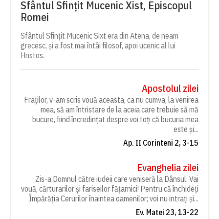
Sfântul Sfințit Mucenic Xist, Episcopul
Romei
Sfântul Sfințit Mucenic Sixt era din Atena, de neam
grecesc, și a fost mai întâi filosof, apoi ucenic al lui
Hristos.
Apostolul zilei
Fraților, v-am scris vouă aceasta, ca nu cumva, la venirea
mea, să am întristare de la aceia care trebuie să mă
bucure, fiind încredințat despre voi toți că bucuria mea
este și...
Ap. II Corinteni 2, 3-15
Evanghelia zilei
Zis-a Domnul către iudeii care veniseră la Dânsul: Vai
vouă, cărturarilor și fariseilor fățarnici! Pentru că închideți
Împărăția Cerurilor înaintea oamenilor; voi nu intrați și...
Ev. Matei 23, 13-22