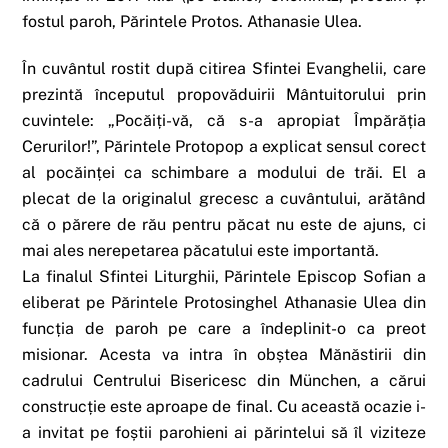
fostul paroh, Părintele Protos. Athanasie Ulea.
În cuvântul rostit după citirea Sfintei Evanghelii, care
prezintă începutul propovăduirii Mântuitorului prin
cuvintele: „Pocăiți-vă, că s-a apropiat Împărăția
Cerurilor!”, Părintele Protopop a explicat sensul corect
al pocăinței ca schimbare a modului de trăi. El a
plecat de la originalul grecesc a cuvântului, arătând
că o părere de rău pentru păcat nu este de ajuns, ci
mai ales nerepetarea păcatului este importantă.
La finalul Sfintei Liturghii, Părintele Episcop Sofian a
eliberat pe Părintele Protosinghel Athanasie Ulea din
funcția de paroh pe care a îndeplinit-o ca preot
misionar. Acesta va intra în obștea Mănăstirii din
cadrului Centrului Bisericesc din München, a cărui
construcție este aproape de final. Cu această ocazie i-
a invitat pe foștii parohieni ai părintelui să îl viziteze