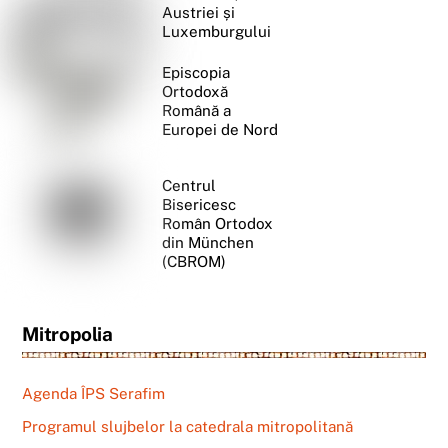
Austriei și
Luxemburgului
Episcopia
Ortodoxă
Română a
Europei de Nord
Centrul
Bisericesc
Român Ortodox
din München
(CBROM)
Mitropolia
Agenda ÎPS Serafim
Programul slujbelor la catedrala mitropolitană