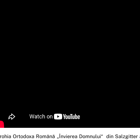
rohia Ortodoxa Română „Învierea Domnului“ din Salzgitter a 