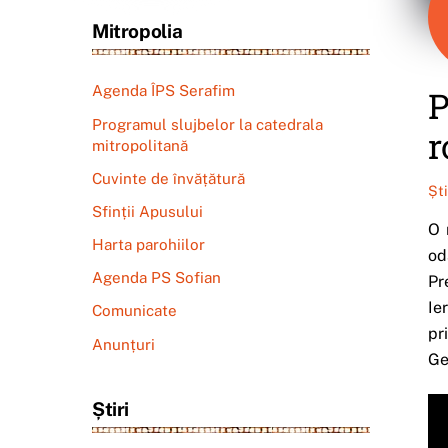
Mitropolia
Agenda ÎPS Serafim
P
Programul slujbelor la catedrala
r
mitropolitană
Cuvinte de învățătură
Șt
Sfinții Apusului
O 
Harta parohiilor
od
Agenda PS Sofian
Pr
Ie
Comunicate
pr
Anunțuri
Ge
Știri