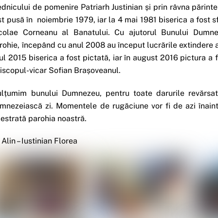
ednicului de pomenire Patriarh Justinian și prin râvna părintel
st pusă în noiembrie 1979, iar la 4 mai 1981 biserica a fost s
colae Corneanu al Banatului. Cu ajutorul Bunului Dumnez
rohie, începând cu anul 2008 au început lucrările extindere a b
ul 2015 biserica a fost pictată, iar în august 2016 pictura a 
iscopul-vicar Sofian Brașoveanul.
lțumim bunului Dumnezeu, pentru toate darurile revărsate
mnezeiască zi. Momentele de rugăciune vor fi de azi înainte
zestrată parohia noastră.
. Alin – Iustinian Florea