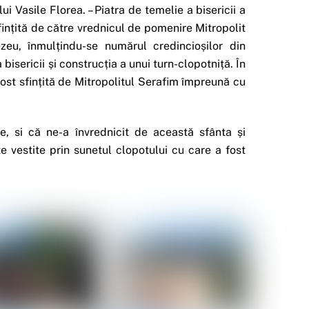
ui Vasile Florea. – Piatra de temelie a bisericii a
fințită de către vrednicul de pomenire Mitropolit
eu, înmulțindu-se numărul credincioșilor din
isericii și construcția a unui turn-clopotniță. În
fost sfințită de Mitropolitul Serafim împreună cu
, si că ne-a învrednicit de această sfânta și
 vestite prin sunetul clopotului cu care a fost