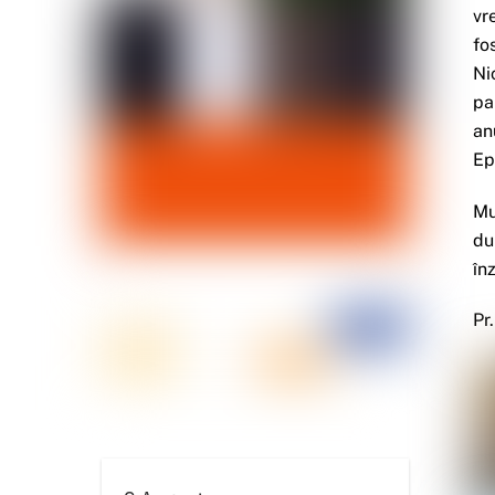
vr
fo
Ni
pa
an
Ep
Mu
du
în
Pr