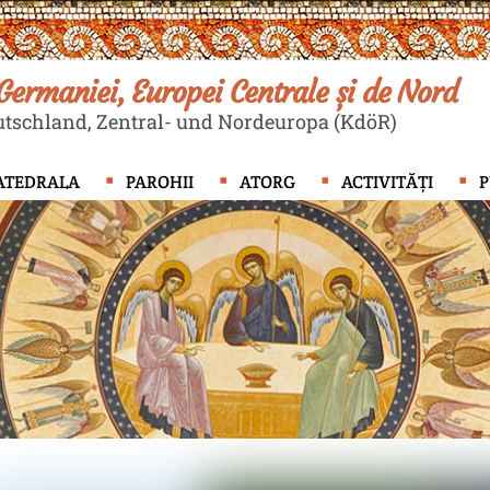
ermaniei, Europei Centrale și de Nord
tschland, Zentral- und Nordeuropa (KdöR)
ATEDRALA
PAROHII
ATORG
ACTIVITĂȚI
P