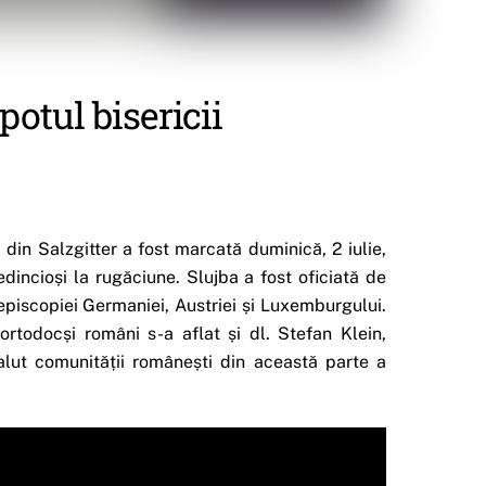
potul bisericii
din Salzgitter a fost marcată duminică, 2 iulie,
dincioși la rugăciune. Slujba a fost oficiată de
episcopiei Germaniei, Austriei și Luxemburgului.
 ortodocși români s-a aflat și dl. Stefan Klein,
alut comunității românești din această parte a