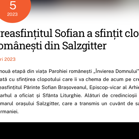
5
2023
reasfințitul Sofian a sfințit clo
omânești din Salzgitter
iri 2023
nouă etapă din viața Parohiei românești „Învierea Domnului” 
ată cu sfințirea clopotului care îi va chema de acum pe cre
easfințitul Părinte Sofian Brașoveanul, Episcop-vicar al Arhi
rarhul a oficiat și Sfânta Liturghie. Alături de credincioșii
imarul orașului Salzgitter, care a transmis un cuvânt de s
rmaniei.