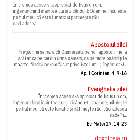
În vremea aceea s-a apropiat de Iisus un om,
îngenunchind înaintea Lui și zicându-I: Doamne, miluiește
pe fiul meu, că este lunatic și pătimește rău,
căci adesea...
Apostolul zilei
Fraților, mi se pare că Dumnezeu, pe noi, apostolii, ne-a
arătat ca pe cei din urmă oameni, ca pe niște osândiți la
moarte, fiindcă ne-am făcut priveliște lumii și îngerilor și...
Ap. I Corinteni 4, 9-16
Evanghelia zilei
În vremea aceea s-a apropiat de Iisus un om,
îngenunchind înaintea Lui și zicându-I: Doamne, miluiește
pe fiul meu, că este lunatic și pătimește rău, căci adesea
cade în...
Ev. Matei 17, 14-23
doxologia.ro