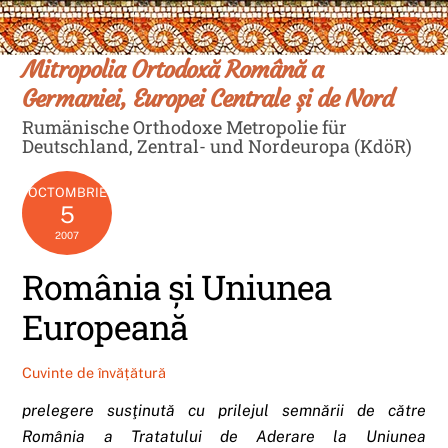
Skip
Men
to
content
Mitropolia Ortodoxă Română a
Germaniei, Europei Centrale și de Nord
Rumänische Orthodoxe Metropolie für
Deutschland, Zentral- und Nordeuropa (KdöR)
OCTOMBRIE
5
2007
România şi Uniunea
Europeană
Cuvinte de învățătură
prelegere susţinută cu prilejul semnării de către
România a Tratatului de Aderare la Uniunea