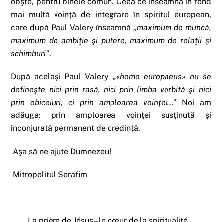
obşte, pentru binele comun. Ceea ce înseamnă în fond
mai multă voinţă de integrare în spiritul european,
care după Paul Valery înseamnă
„maximum de muncă,
maximum de ambiţie şi putere, maximum de relaţii şi
schimburi”
.
După acelaşi Paul Valery
„
«
homo europaeus
»
nu se
defineşte nici prin rasă, nici prin limba vorbită şi nici
prin obiceiuri, ci prin amploarea voinţei…”
Noi am
adăuga: prin amploarea voinţei susţinută şi
înconjurată permanent de credinţă.
Aşa să ne ajute Dumnezeu!
Mitropolitul Serafim
La prière de Jésus – le cœur de la spiritualité