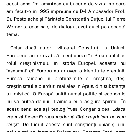
acest sens, îmi amintesc cu bucurie de vizita pe care
am făcut-o în 1995 împreună cu D-l Ambasador Prof.
Dr. Postolache şi Părintele Constantin Duţuc, lui Pierre
Werner la casa sa şi de dialogul avut cu el pe această
temă.
Chiar dacă autorii viitoarei Constituţii a Uniunii
Europene au refuzat să menţioneze în Preambulul ei
rolul creştinismului în istoria Europei, aceasta nu
înseamnă că Europa nu ar avea o identitate creştină.
Europa rămâne în profunzimile ei creştină, deşi
creştinismul a pierdut, mai ales în Apus, din substanţa
lui mistică. O Europă unită numai politic şi economic
nu va putea dăinui. Trăinicia ei o asigură spiritul. În
acest sens acelaşi teolog Yves Congar zicea:
„dacă
vrem să facem Europa modernă fără creştinism, nu vom
reuşi”
. De lucrul acesta sunt conştienţi chiar şi unii