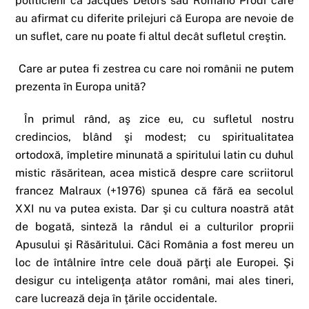
politicieni ca Jacques Delors sau Romano Prodi care
au afirmat cu diferite prilejuri că Europa are nevoie de
un suflet, care nu poate fi altul decât sufletul creştin.
Care ar putea fi zestrea cu care noi românii ne putem
prezenta în Europa unită?
În primul rând, aş zice eu, cu sufletul nostru
credincios, blând şi modest; cu spiritualitatea
ortodoxă, împletire minunată a spiritului latin cu duhul
mistic răsăritean, acea mistică despre care scriitorul
francez Malraux (+1976) spunea că fără ea secolul
XXI nu va putea exista. Dar şi cu cultura noastră atât
de bogată, sinteză la rândul ei a culturilor proprii
Apusului şi Răsăritului. Căci România a fost mereu un
loc de întâlnire între cele două părţi ale Europei. Şi
desigur cu inteligenţa atâtor români, mai ales tineri,
care lucrează deja în ţările occidentale.