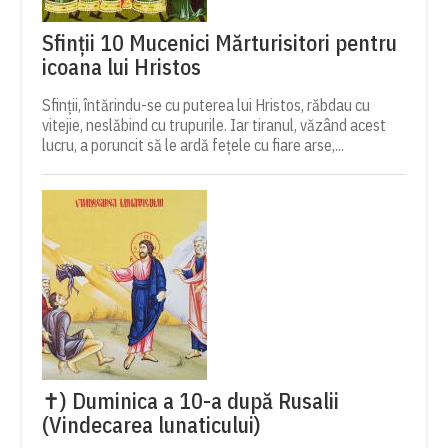
Sfinții 10 Mucenici Mărturisitori pentru
icoana lui Hristos
Sfinții, întărindu-se cu puterea lui Hristos, răbdau cu
vitejie, neslăbind cu trupurile. Iar tiranul, văzând acest
lucru, a poruncit să le ardă fețele cu fiare arse,...
✝) Duminica a 10-a după Rusalii
(Vindecarea lunaticului)