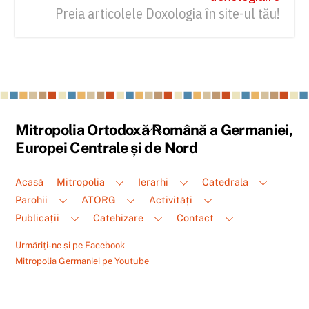
Preia articolele Doxologia în site-ul tău!
Back
Mitropolia Ortodoxă Română a Germaniei,
To
Europei Centrale și de Nord
Top
Acasă
Mitropolia
Ierarhi
Catedrala
Parohii
ATORG
Activități
Publicații
Catehizare
Contact
Urmăriți-ne și pe Facebook
Mitropolia Germaniei pe Youtube