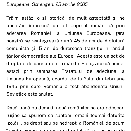
Europeană, Schengen, 25 aprilie 2005
Trăim astăzi o zi istorică, de mult aşteptată şi ne
bucurăm împreună cu tot poporul român că prin
aderarea României la Uniunea Europeană, ţara
noastră se reintegrează după 45 de ani de dictatură
comunistă şi 15 ani de dureroasă tranziţie în rândul
ţărilor democratice ale Europei. Acesta este un act de
dreptate de care putem fi mândri. Eu aş zice că numai
astăzi prin semnarea Tratatului de adeziune la
Uniunea Europeană, acordul de la Yalta din februarie
1945 prin care România a fost abandonată Uniunii
Sovietice este anulat.
Dacă până nu demult, nouă românilor ne era adeseori
ruşine să spunem că suntem români tocmai datorită
izolării, pe drept sau pe nedrept, a României, de acum
înainte nimeni nu mai are dreptul să se ruşineze de