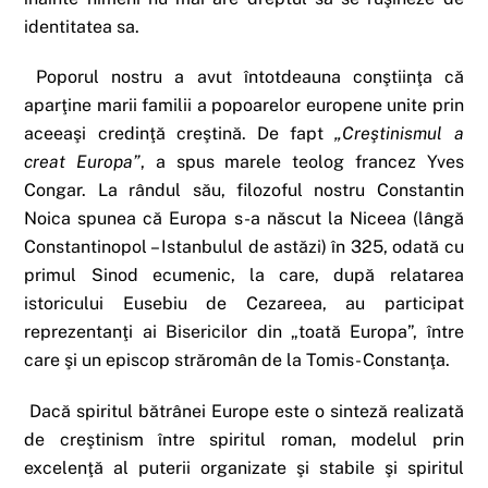
identitatea sa.
Poporul nostru a avut întotdeauna conştiinţa că
aparţine marii familii a popoarelor europene unite prin
aceeaşi credinţă creştină. De fapt
„Creştinismul a
creat Europa”
, a spus marele teolog francez Yves
Congar. La rândul său, filozoful nostru Constantin
Noica spunea că Europa s-a născut la Niceea (lângă
Constantinopol – Istanbulul de astăzi) în 325, odată cu
primul Sinod ecumenic, la care, după relatarea
istoricului Eusebiu de Cezareea, au participat
reprezentanţi ai Bisericilor din „toată Europa”, între
care şi un episcop străromân de la Tomis- Constanţa.
Dacă spiritul bătrânei Europe este o sinteză realizată
de creştinism între spiritul roman, modelul prin
excelenţă al puterii organizate şi stabile şi spiritul