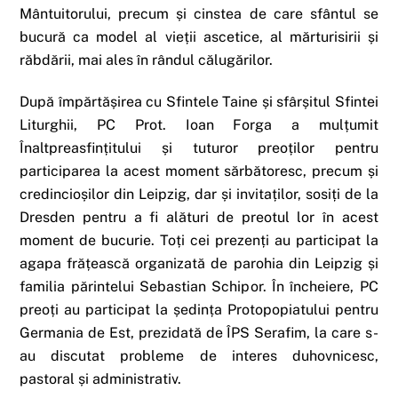
Mântuitorului, precum și cinstea de care sfântul se
bucură ca model al vieții ascetice, al mărturisirii și
răbdării, mai ales în rândul călugărilor.
După împărtășirea cu Sfintele Taine și sfârșitul Sfintei
Liturghii, PC Prot. Ioan Forga a mulțumit
Înaltpreasfințitului și tuturor preoților pentru
participarea la acest moment sărbătoresc, precum și
credincioșilor din Leipzig, dar și invitaților, sosiți de la
Dresden pentru a fi alături de preotul lor în acest
moment de bucurie. Toți cei prezenți au participat la
agapa frățească organizată de parohia din Leipzig și
familia părintelui Sebastian Schipor. În încheiere, PC
preoți au participat la ședința Protopopiatului pentru
Germania de Est, prezidată de ÎPS Serafim, la care s-
au discutat probleme de interes duhovnicesc,
pastoral și administrativ.