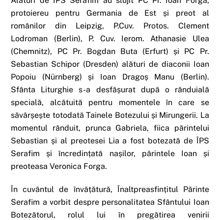
Alături de ÎPS Serafim au slujit PC Pr. Ioan Forga,
protoiereu pentru Germania de Est și preot al
românilor din Leipzig, P.Cuv. Protos. Clement
Lodroman (Berlin), P. Cuv. Ierom. Athanasie Ulea
(Chemnitz), PC Pr. Bogdan Buta (Erfurt) și PC Pr.
Sebastian Schipor (Dresden) alături de diaconii Ioan
Popoiu (Nürnberg) și Ioan Dragoș Manu (Berlin).
Sfânta Liturghie s-a desfășurat după o rânduială
specială, alcătuită pentru momentele în care se
săvârșește totodată Tainele Botezului și Mirungerii. La
momentul rânduit, prunca Gabriela, fiica părintelui
Sebastian și al preotesei Lia a fost botezată de ÎPS
Serafim și încredințată nașilor, părintele Ioan și
preoteasa Veronica Forga.
În cuvântul de învățătură, Înaltpreasfințitul Părinte
Serafim a vorbit despre personalitatea Sfântului Ioan
Botezătorul, rolul lui în pregătirea venirii