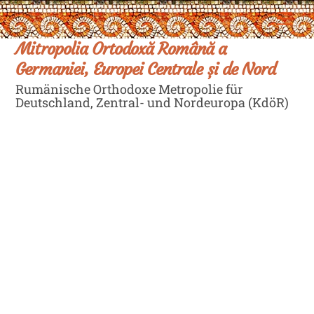
Skip
Men
to
content
Mitropolia Ortodoxă Română a
Germaniei, Europei Centrale și de Nord
Rumänische Orthodoxe Metropolie für
Deutschland, Zentral- und Nordeuropa (KdöR)