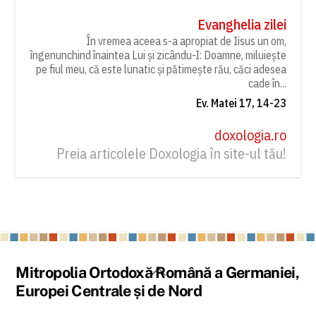
Evanghelia zilei
În vremea aceea s-a apropiat de Iisus un om,
îngenunchind înaintea Lui și zicându-I: Doamne, miluiește
pe fiul meu, că este lunatic și pătimește rău, căci adesea
cade în...
Ev. Matei 17, 14-23
doxologia.ro
Preia articolele Doxologia în site-ul tău!
Back
Mitropolia Ortodoxă Română a Germaniei,
To
Europei Centrale și de Nord
Top