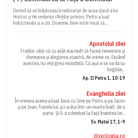
Dorind să se îndulcească neîncetat de acea slavă a lui
Hristos și de vederea sfinților proroci, Petru a luat
îndrăzneală și a zis: Doamne, bine este nouă să...
Apostolul zilei
Fraților, siliți-vă cu atât mai mult să faceți temeinice și
chemarea și alegerea voastră, de vreme ce, făcând
acestea, nu veți greși niciodată. Că așa vi se va da cu
bogăție...
Ap. II Petru 1, 10-19
Evanghelia zilei
În vremea aceea a luat Iisus cu Sine pe Petru și pe Iacov
și pe Ioan, fratele lui, și i-a dus într-un munte înalt, de o
parte. Și S-a schimbat la față înaintea lor...
Ev. Matei 17, 1-9
doxologia.ro