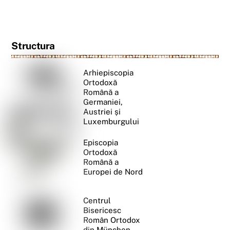
Structura
Arhiepiscopia
Ortodoxă
Română a
Germaniei,
Austriei și
Luxemburgului
Episcopia
Ortodoxă
Română a
Europei de Nord
Centrul
Bisericesc
Român Ortodox
din München