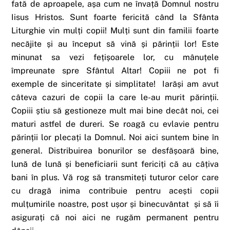
fată de aproapele, așa cum ne învață Domnul nostru
Iisus Hristos. Sunt foarte fericită când la Sfânta
Liturghie vin mulți copii! Mulți sunt din familii foarte
necăjite și au început să vină și părinții lor! Este
minunat sa vezi fețișoarele lor, cu mânuțele
împreunate spre Sfântul Altar! Copiii ne pot fi
exemple de sinceritate și simplitate! Iarăși am avut
câteva cazuri de copii la care le-au murit părinții.
Copiii știu să gestioneze mult mai bine decât noi, cei
maturi astfel de dureri. Se roagă cu evlavie pentru
părinții lor plecați la Domnul. Noi aici suntem bine în
general. Distribuirea bonurilor se desfășoară bine,
lună de lună și beneficiarii sunt fericiți că au câțiva
bani în plus. Vă rog să transmiteți tuturor celor care
cu dragă inima contribuie pentru acești copii
mulțumirile noastre, post ușor și binecuvântat și să îi
asigurați că noi aici ne rugăm permanent pentru