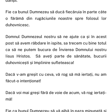
dânșii.
Fie ca bunul Dumnezeu să ducă fiecăruia în parte câte
o fărâmă din rugăciunile noastre spre folosul lor
duhovnicesc.
Domnul Dumnezeul nostru să ne ajute ca și în acest
post să avem răbdare în ispite, sa trecem cu bine totul
ca să ne putem bucura de Învierea Domnului nostru
Iisus Hristos. Să aveți parte de sănătate, bucurii
duhovnicești și împlinire sufleteasca!
Dacă v-am greșit cu ceva, vă rog să mă iertați, nu am
făcut-o intenționat!
Dacă voi mai greși fără de voie de acum, vă rog iertați-
mă!
Fie ca bunul Dumnezeu să vă aibă în paza minunată și