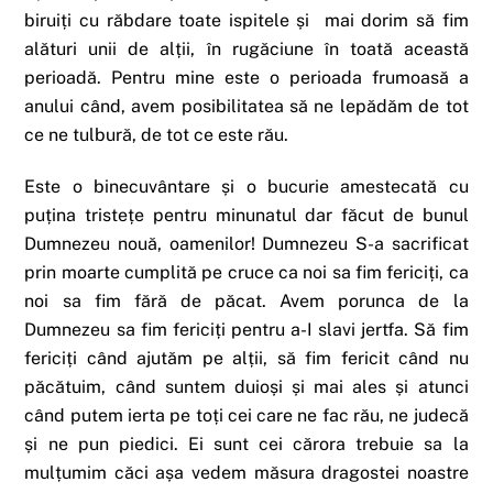
biruiți cu răbdare toate ispitele și mai dorim să fim
alături unii de alții, în rugăciune în toată această
perioadă. Pentru mine este o perioada frumoasă a
anului când, avem posibilitatea să ne lepădăm de tot
ce ne tulbură, de tot ce este rău.
Este o binecuvântare și o bucurie amestecată cu
puțina tristețe pentru minunatul dar făcut de bunul
Dumnezeu nouă, oamenilor! Dumnezeu S-a sacrificat
prin moarte cumplită pe cruce ca noi sa fim fericiți, ca
noi sa fim fără de păcat. Avem porunca de la
Dumnezeu sa fim fericiți pentru a-I slavi jertfa. Să fim
fericiți când ajutăm pe alții, să fim fericit când nu
păcătuim, când suntem duioși și mai ales și atunci
când putem ierta pe toți cei care ne fac rău, ne judecă
și ne pun piedici. Ei sunt cei cărora trebuie sa la
mulțumim căci așa vedem măsura dragostei noastre