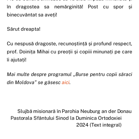
în dragostea sa nemărginită! Post cu spor și
binecuvântat sa aveți!
Sărut dreapta!
Cu nespusă dragoste, recunoștință și profund respect,
prof. Doinița Mihai cu preoții și copiii minunați pe care
îi ajutați!
Mai multe despre programul „Burse pentru copii săraci
din Moldova” se găsesc
aici
.
Slujbă misionară în Parohia Neuburg an der Donau
Pastorala Sfântului Sinod la Duminica Ortodoxiei
2024 (Text integral)