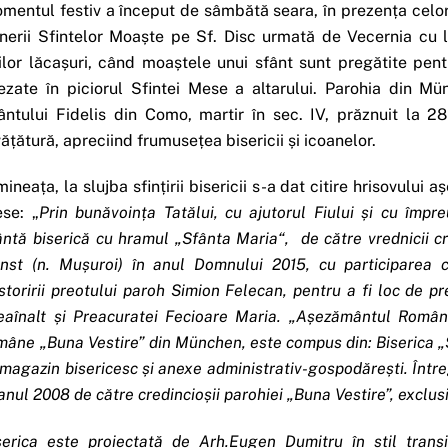
mentul festiv a început de sâmbătă seara, în prezența celor p
nerii Sfintelor Moaște pe Sf. Disc urmată de Vecernia cu li
ilor lăcașuri, când moaștele unui sfânt sunt pregătite pentru
ezate în piciorul Sfintei Mese a altarului. Parohia din Mü
ântului Fidelis din Como, martir în sec. IV, prăznuit la 
vățătură, apreciind frumusețea bisericii și icoanelor.
mineața, la slujba sfințirii bisericii s-a dat citire hrisovului aș
se: „
Prin bunăvoința Tatălui, cu ajutorul Fiului și cu împr
ântă biserică cu hramul „Sfânta Maria“, de către vrednicii cr
nst (n. Mușuroi) în anul Domnului 2015, cu participarea cr
storirii preotului paroh Simion Felecan, pentru a fi loc de p
eaînalt și Preacuratei Fecioare Maria. „Așezământul Române
mâne „Buna Vestire” din München, este compus din: Biserica „
, magazin bisericesc și anexe administrativ-gospodărești. Înt
 anul 2008 de către credincioșii parohiei „Buna Vestire”, exclusi
serica este proiectată de Arh.Eugen Dumitru în stil trans