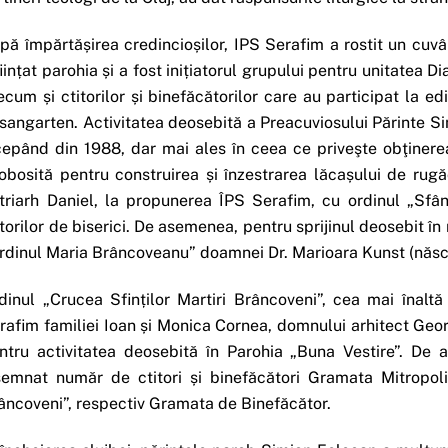
pă împărtășirea credincioșilor, IPS Serafim a rostit un cuv
ființat parohia și a fost inițiatorul grupului pentru unitatea
ecum și ctitorilor și binefăcătorilor care au participat la ed
sangarten. Activitatea deosebită a Preacuviosului Părinte S
cepând din 1988, dar mai ales în ceea ce priveşte obţinere
obosită pentru construirea și înzestrarea lăcașului de rugăc
triarh Daniel, la propunerea ÎPS Serafim, cu ordinul „Sfâ
itorilor de biserici. De asemenea, pentru sprijinul deosebit în
rdinul Maria Brâncoveanu” doamnei Dr. Marioara Kunst (născ. 
dinul „Crucea Sfinților Martiri Brâncoveni”, cea mai înaltă
rafim familiei Ioan și Monica Cornea, domnului arhitect Geo
ntru activitatea deosebită în Parohia „Buna Vestire”. De 
semnat număr de ctitori și binefăcători Gramata Mitropoli
âncoveni”, respectiv Gramata de Binefăcător.