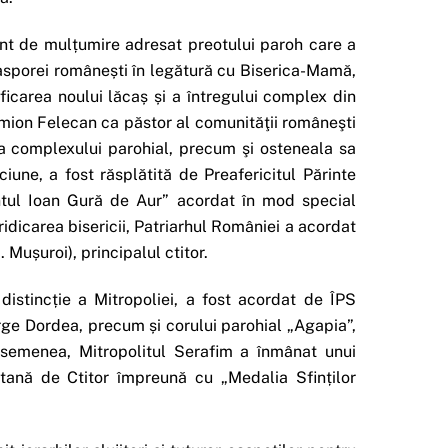
ânt de mulțumire adresat preotului paroh care a
 Diasporei românești în legătură cu Biserica-Mamă,
ificarea noului lăcaș și a întregului complex din
imion Felecan ca păstor al comunităţii româneşti
a complexului parohial, precum şi osteneala sa
iune, a fost răsplătită de Preafericitul Părinte
ntul Ioan Gură de Aur” acordat în mod special
 ridicarea bisericii, Patriarhul României a acordat
Mușuroi), principalul ctitor.
 distincție a Mitropoliei, a fost acordat de ÎPS
rge Dordea, precum și corului parohial „Agapia”,
asemenea, Mitropolitul Serafim a înmânat unui
tană de Ctitor împreună cu „Medalia Sfinților