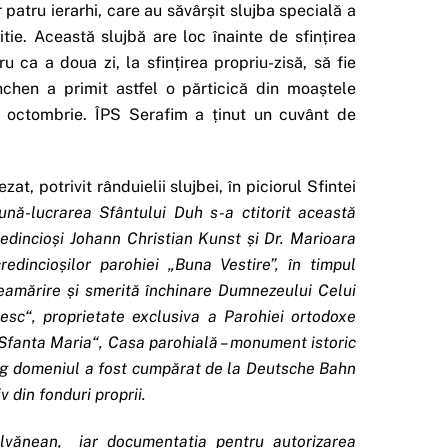
atru ierarhi, care au săvârșit slujba specială a
tie. Această slujbă are loc înainte de sfințirea
 ca a doua zi, la sfințirea propriu-zisă, să fie
nchen a primit astfel o părticică din moaștele
28 octombrie. ÎPS Serafim a ținut un cuvânt de
ezat, potrivit rânduielii slujbei, în piciorul Sfintei
eună-lucrarea Sfântului Duh s-a ctitorit această
edincioși Johann Christian Kunst și Dr. Marioara
edincioșilor parohiei „Buna Vestire”, în timpul
reamărire și smerită închinare Dumnezeului Celui
sc“, proprietate exclusiva a Parohiei ortodoxe
Sfanta Maria“, Casa parohială – monument istoric
reg domeniul a fost cumpărat de la Deutsche Bahn
v din fonduri proprii.
ilvănean, iar documentația pentru autorizarea