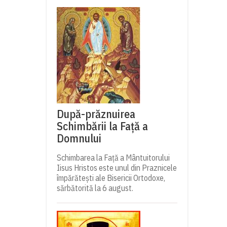
După-prăznuirea
Schimbării la Față a
Domnului
Schimbarea la Față a Mântuitorului
Iisus Hristos este unul din Praznicele
împărătești ale Bisericii Ortodoxe,
sărbătorită la 6 august.