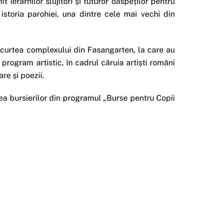
 ierarhilor slujitori și tuturor oaspeților pentru
istoria parohiei, una dintre cele mai vechi din
 curtea complexului din Fasangarten, la care au
 program artistic, în cadrul căruia artiști români
re și poezii.
rea bursierilor din programul „Burse pentru Copii