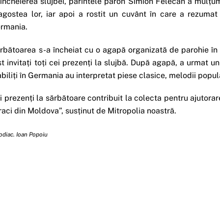
 încheierea slujbei, părintele paroh Simion Felecan a mulțumit
agostea lor, iar apoi a rostit un cuvânt în care a rezumat 
rmania.
rbătoarea s-a încheiat cu o agapă organizată de parohie în
st invitați toți cei prezenți la slujbă. După agapă, a urmat un
abiliți în Germania au interpretat piese clasice, melodii popula
i prezenți la sărbătoare contribuit la colecta pentru ajutora
raci din Moldova”, susținut de Mitropolia noastră.
odiac. Ioan Popoiu