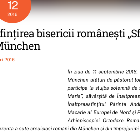
12
2016
fințirea bisericii românești „S
München
iri 2016
În ziua de 11 septembrie 2016, 
München alături de păstorul lor
participa la slujba solemnă de 
Maria”, săvârşită de Înaltpreas
Înaltpreasfinţitul Părinte Andr
Macarie al Europei de Nord şi P
Arhiepiscopiei Ortodoxe Româ
ezența a sute credicioși români din München
și din împrejurimi