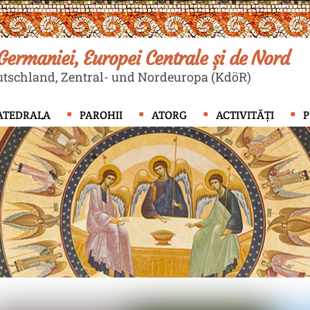
ermaniei, Europei Centrale și de Nord
tschland, Zentral- und Nordeuropa (KdöR)
ATEDRALA
PAROHII
ATORG
ACTIVITĂȚI
P