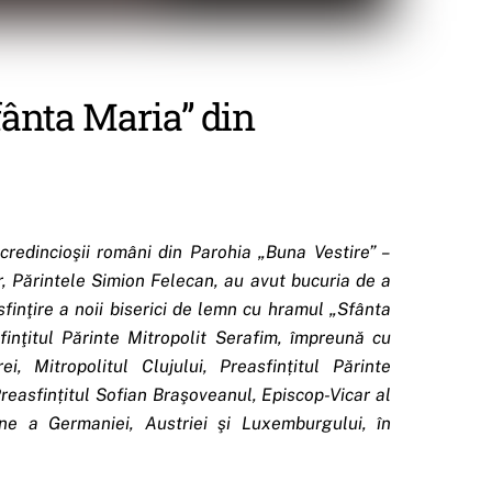
fânta Maria” din
credincioşii români din Parohia „Buna Vestire” –
, Părintele Simion Felecan, au avut bucuria de a
sfinţire a noii biserici de lemn cu hramul „Sfânta
finţitul Părinte Mitropolit Serafim, împreună cu
ei, Mitropolitul Clujului, Preasfințitul Părinte
reasfințitul Sofian Braşoveanul, Episcop-Vicar al
ne a Germaniei, Austriei şi Luxemburgului, în
.