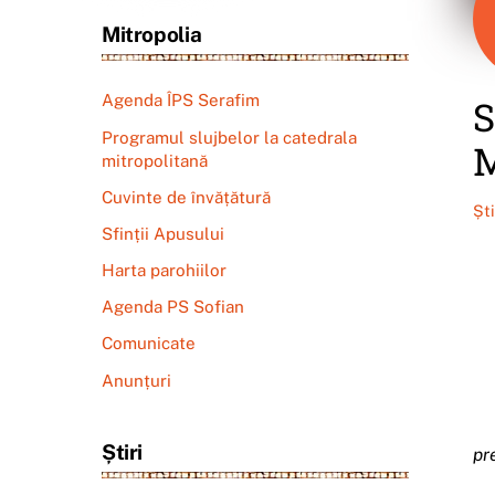
Mitropolia
Agenda ÎPS Serafim
S
Programul slujbelor la catedrala
mitropolitană
Cuvinte de învățătură
Șt
Sfinții Apusului
Harta parohiilor
Agenda PS Sofian
Comunicate
Anunțuri
Știri
pr