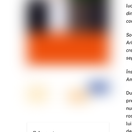
lu
di
co
So
Ar
cr
se
În
Am
Du
pr
nu
ro
lu
de