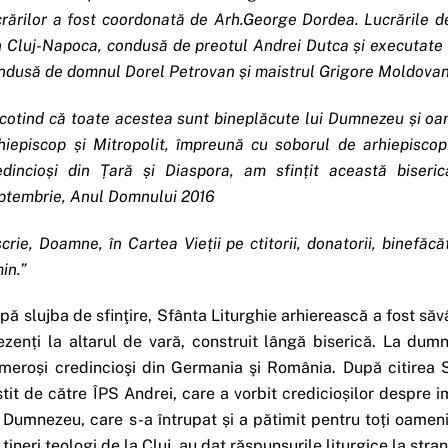
crărilor a fost coordonată de Arh.George Dordea. Lucrările 
n Cluj-Napoca, condusă de preotul Andrei Dutca și executate d
ndusă de domnul Dorel Petrovan și maistrul Grigore Moldovan
cotind că toate acestea sunt bineplăcute lui Dumnezeu și oam
hiepiscop și Mitropolit, împreună cu soborul de arhiepiscopi,
edincioși din Țară și Diaspora, am sfințit această biseri
ptembrie, Anul Domnului 2016
scrie, Doamne, în Cartea Vieții pe ctitorii, donatorii, binefăcăt
in.”
pă slujba de sfinţire, Sfânta Liturghie arhierească a fost săvâ
ezenți la altarul de vară, construit lângă biserică. La dumn
meroși credincioşi din Germania şi România. După citirea Sf
stit de către ÎPS Andrei, care a vorbit credicioșilor despre i
i Dumnezeu, care s-a întrupat și a pătimit pentru toți oameni
 tineri teologi de la Cluj, au dat răspunsurile liturgice la stran