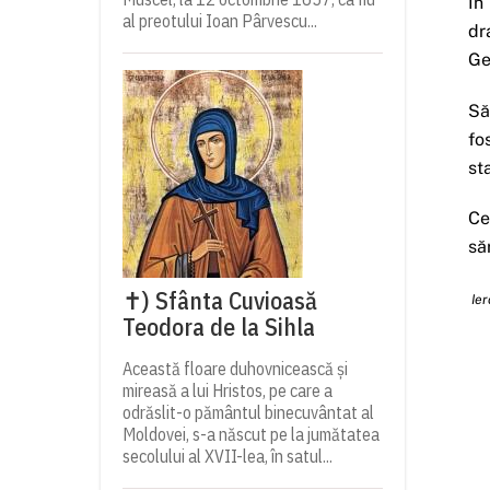
În
al preotului Ioan Pârvescu...
dr
Ge
Să
fo
st
Ce
să
✝) Sfânta Cuvioasă
Ier
Teodora de la Sihla
Această floare duhovnicească și
mireasă a lui Hristos, pe care a
odrăslit-o pământul binecuvântat al
Moldovei, s-a născut pe la jumătatea
secolului al XVII-lea, în satul...