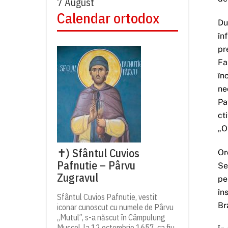
7 August
Calendar ortodox
Du
în
pr
Fa
în
ne
Pa
ct
„O
✝) Sfântul Cuvios
Or
Pafnutie – Pârvu
Se
Zugravul
pe
în
Sfântul Cuvios Pafnutie, vestit
Br
iconar cunoscut cu numele de Pârvu
„Mutul”, s-a născut în Câmpulung
Muscel, la 12 octombrie 1657, ca fiu