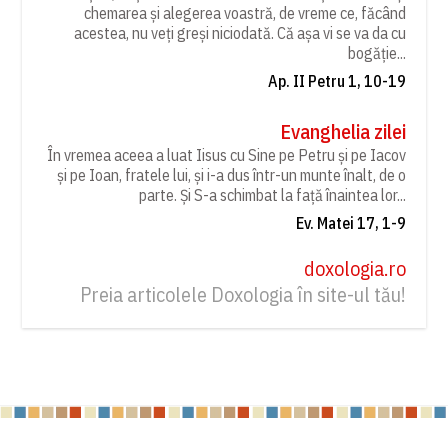
chemarea și alegerea voastră, de vreme ce, făcând
acestea, nu veți greși niciodată. Că așa vi se va da cu
bogăție...
Ap. II Petru 1, 10-19
Evanghelia zilei
În vremea aceea a luat Iisus cu Sine pe Petru și pe Iacov
și pe Ioan, fratele lui, și i-a dus într-un munte înalt, de o
parte. Și S-a schimbat la față înaintea lor...
Ev. Matei 17, 1-9
doxologia.ro
Preia articolele Doxologia în site-ul tău!