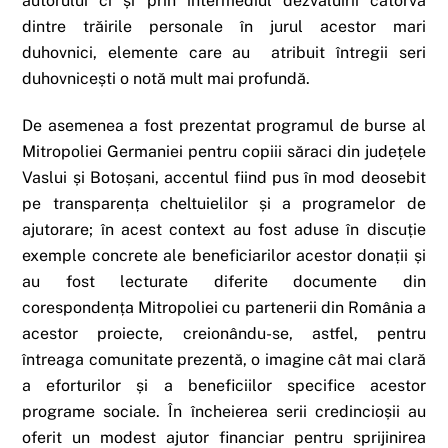
autorului ci și prin intermediul dezvăluirii câtorva
dintre trăirile personale în jurul acestor mari
duhovnici, elemente care au atribuit întregii seri
duhovnicești o notă mult mai profundă.
De asemenea a fost prezentat programul de burse al
Mitropoliei Germaniei pentru copiii săraci din județele
Vaslui și Botoșani, accentul fiind pus în mod deosebit
pe transparența cheltuielilor și a programelor de
ajutorare; în acest context au fost aduse în discuție
exemple concrete ale beneficiarilor acestor donații și
au fost lecturate diferite documente din
corespondența Mitropoliei cu partenerii din România a
acestor proiecte, creionându-se, astfel, pentru
întreaga comunitate prezentă, o imagine cât mai clară
a eforturilor și a beneficiilor specifice acestor
programe sociale. În încheierea serii credincioșii au
oferit un modest ajutor financiar pentru sprijinirea