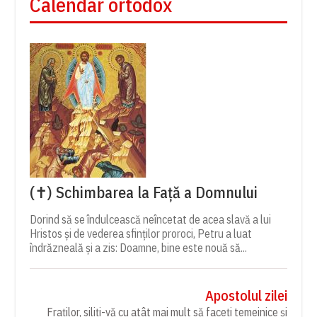
Calendar ortodox
(✝) Schimbarea la Față a Domnului
Dorind să se îndulcească neîncetat de acea slavă a lui
Hristos și de vederea sfinților proroci, Petru a luat
îndrăzneală și a zis: Doamne, bine este nouă să...
Apostolul zilei
Fraților, siliți-vă cu atât mai mult să faceți temeinice și