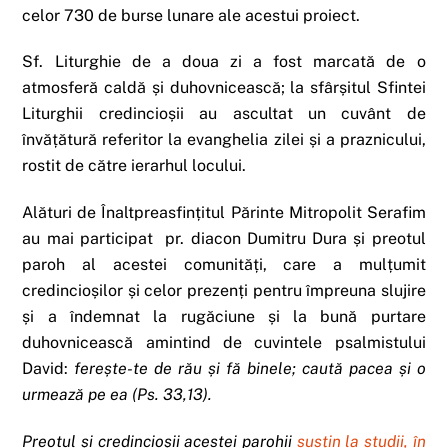
celor 730 de burse lunare ale acestui proiect.
Sf. Liturghie de a doua zi a fost marcată de o
atmosferă caldă și duhovnicească; la sfârșitul Sfintei
Liturghii credincioșii au ascultat un cuvânt de
învățătură referitor la evanghelia zilei și a praznicului,
rostit de către ierarhul locului.
Alături de Înaltpreasfințitul Părinte Mitropolit Serafim
au mai participat pr. diacon Dumitru Dura și preotul
paroh al acestei comunități, care a mulțumit
credincioșilor și celor prezenți pentru împreuna slujire
și a îndemnat la rugăciune și la bună purtare
duhovnicească amintind de cuvintele psalmistului
David:
ferește-te de rău și fă binele; caută pacea și o
urmează pe ea (Ps. 33,13).
Preotul și credincioșii acestei parohii
susțin la studii, în