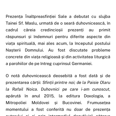
Prezența Înaltpreasfinției Sale a debutat cu slujba
Tainei Sf. Maslu, urmată de o seară duhovnicească, în
cadrul căreia credincioșii prezenți au primit
răspunsuri și îndemnuri pentru diferite aspecte din
viața spirituală, mai ales acum, la începutul postului
Nașterii Domnului. Au fost discutate probleme
concrete din viața religioasă și din activitatea liturgică
a parohiilor de pe întreg cuprinsul Germaniei.
O notă duhovnicească deosebită a fost dată și de
prezentarea cărții:
Sfinții printre noi; de la Paisie Olaru
la Rafail Noica. Duhovnici pe care i-am cunoscut
,
apărută în anul 2015, la editura Doxologia, a
Mitropoliei Moldovei și Bucovinei. Frumusețea
momentului a fost conferită nu doar de prezența