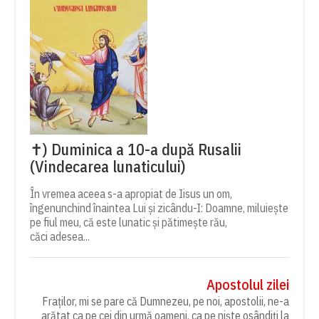
✝) Duminica a 10-a după Rusalii
(Vindecarea lunaticului)
În vremea aceea s-a apropiat de Iisus un om,
îngenunchind înaintea Lui și zicându-I: Doamne, miluiește
pe fiul meu, că este lunatic și pătimește rău,
căci adesea...
Apostolul zilei
Fraților, mi se pare că Dumnezeu, pe noi, apostolii, ne-a
arătat ca pe cei din urmă oameni, ca pe niște osândiți la