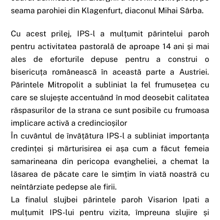
seama parohiei din Klagenfurt, diaconul Mihai Sârba.
Cu acest prilej, IPS-l a mulțumit părintelui paroh
pentru activitatea pastorală de aproape 14 ani și mai
ales de eforturile depuse pentru a construi o
bisericuța românească în această parte a Austriei.
Părintele Mitropolit a subliniat la fel frumusețea cu
care se slujește accentuând în mod deosebit calitatea
răspasurilor de la strana ce sunt posibile cu frumoasa
implicare activă a credincioșilor
În cuvântul de învățătura IPS-l a subliniat importanța
credinței și mărturisirea ei așa cum a făcut femeia
samarineana din pericopa evangheliei, a chemat la
lăsarea de păcate care le simțim în viată noastră cu
neîntârziate pedepse ale firii.
La finalul slujbei părintele paroh Visarion Ipati a
mulțumit IPS-lui pentru vizita, împreuna slujire și