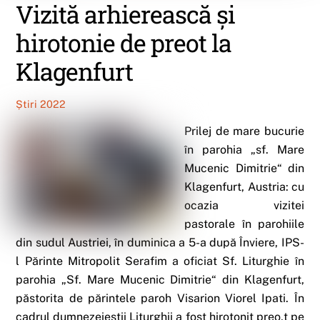
Vizită arhierească și
hirotonie de preot la
Klagenfurt
Știri 2022
Prilej de mare bucurie
în parohia „sf. Mare
Mucenic Dimitrie“ din
Klagenfurt, Austria: cu
ocazia vizitei
pastorale în parohiile
din sudul Austriei, în duminica a 5-a după Înviere, IPS-
l Părinte Mitropolit Serafim a oficiat Sf. Liturghie în
parohia „Sf. Mare Mucenic Dimitrie“ din Klagenfurt,
păstorita de părintele paroh Visarion Viorel Ipati. În
cadrul dumnezeieștii Liturghii a fost hirotonit preo,t pe