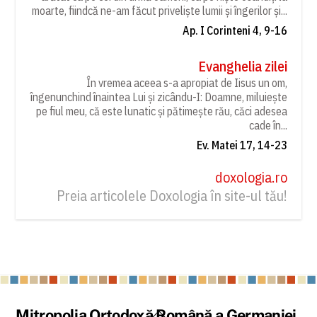
moarte, fiindcă ne-am făcut priveliște lumii și îngerilor și...
Ap. I Corinteni 4, 9-16
Evanghelia zilei
În vremea aceea s-a apropiat de Iisus un om,
îngenunchind înaintea Lui și zicându-I: Doamne, miluiește
pe fiul meu, că este lunatic și pătimește rău, căci adesea
cade în...
Ev. Matei 17, 14-23
doxologia.ro
Preia articolele Doxologia în site-ul tău!
Back
Mitropolia Ortodoxă Română a Germaniei,