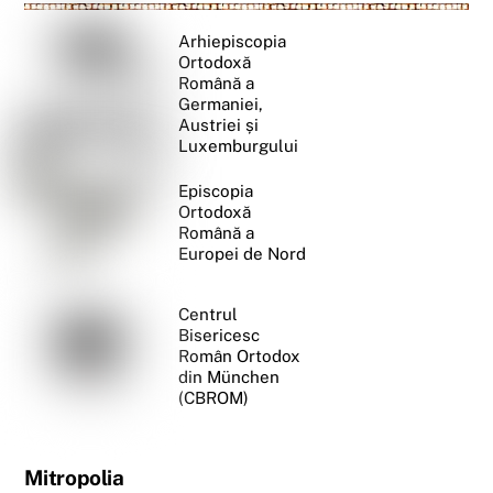
Arhiepiscopia
Ortodoxă
Română a
Germaniei,
Austriei și
Luxemburgului
Episcopia
Ortodoxă
Română a
Europei de Nord
Centrul
Bisericesc
Român Ortodox
din München
(CBROM)
Mitropolia