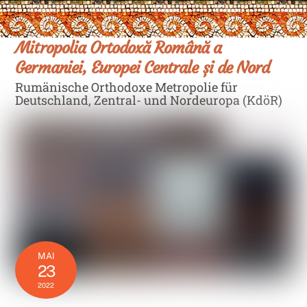
Skip
Men
to
content
Mitropolia Ortodoxă Română a
Germaniei, Europei Centrale și de Nord
Rumänische Orthodoxe Metropolie für
Deutschland, Zentral- und Nordeuropa (KdöR)
MAI
23
2022