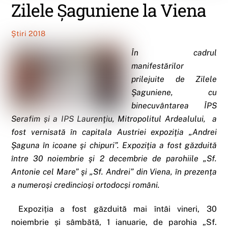
Zilele Șaguniene la Viena
Ştiri 2018
În cadrul
manifestărilor
prilejuite de Zilele
Şaguniene, cu
binecuvântarea ÎPS
Serafim și a IPS Laurenţiu, Mitropolitul Ardealului, a
fost vernisată în capitala Austriei expoziţia „Andrei
Şaguna în icoane şi chipuri”. Expoziţia a fost găzduită
între 30 noiembrie şi 2 decembrie de parohiile „Sf.
Antonie cel Mare” şi „Sf. Andrei” din Viena, în prezența
a numeroși credincioși ortodocși români.
Expoziția a fost găzduită mai întâi vineri, 30
noiembrie și sâmbătă, 1 ianuarie, de parohia „Sf.