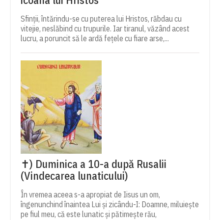
Sfinții, întărindu-se cu puterea lui Hristos, răbdau cu
vitejie, neslăbind cu trupurile. Iar tiranul, văzând acest
lucru, a poruncit să le ardă fețele cu fiare arse,...
✝) Duminica a 10-a după Rusalii
(Vindecarea lunaticului)
În vremea aceea s-a apropiat de Iisus un om,
îngenunchind înaintea Lui și zicându-I: Doamne, miluiește
pe fiul meu, că este lunatic și pătimește rău,