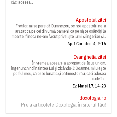
căci adesea...
Apostolul zilei
Fraților, mi se pare că Dumnezeu, pe noi, apostolii, ne-a
arătat ca pe cei din urmă oameni, ca pe niște osândiți la
moarte, fiindcă ne-am făcut priveliște lumii și îngerilor și...
Ap. I Corinteni 4, 9-16
Evanghelia zilei
În vremea aceea s-a apropiat de Iisus un om,
îngenunchind înaintea Lui și zicându-I: Doamne, miluiește
pe fiul meu, că este lunatic și pătimește rău, căci adesea
cade în...
Ev. Matei 17, 14-23
doxologia.ro
Preia articolele Doxologia în site-ul tău!