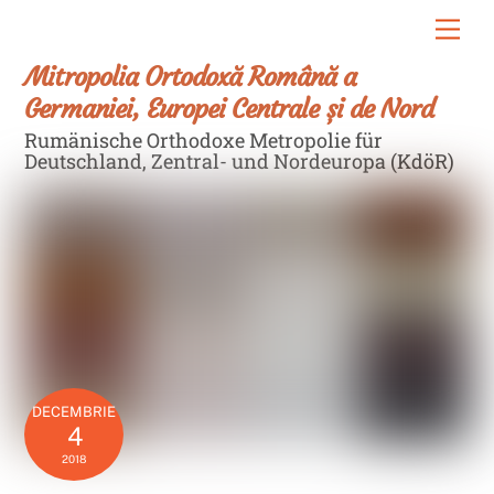
Skip
Men
to
content
Mitropolia Ortodoxă Română a
Germaniei, Europei Centrale și de Nord
Rumänische Orthodoxe Metropolie für
Deutschland, Zentral- und Nordeuropa (KdöR)
DECEMBRIE
4
2018