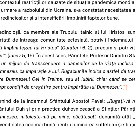
 contextul restricțiilor cauzate de situația pandemică mondial
 urmare a războiului din Ucraina, s-a constatat necesitatea acc
credincioșilor și a intensificării împlinirii faptelor bune.
edincioșii, ca membre ale Trupului tainic al lui Hristos, sunt
rtată de întreaga comunitate eclesială, potrivit îndemnului 
ţi împlini legea lui Hristos
” (
Galateni
6, 2), precum şi potrivi
tul
” (
Iacov
5, 16). În acest sens, Părintele Profesor Dumitru S
 un mijloc de transcendere a oamenilor de la via
ț
a închis
mnezeu, ca împără
ț
ie a Lui. Rugăciunile indică o astfel de tr
re Dumnezeul Cel în Treime, sau al iubirii, chiar când se ce
ept condi
ț
ii de pregătire pentru împără
ț
ia lui Dumnezeu
”.
[1]
rnind de la îndemnul Sfântului Apostol Pavel:
„Ruga
ț
i-vă 
ântului Duh și prin practica duhovnicească a Sfinților Părinț
mnezeu, miluie
ș
te-mă pe mine, păcătosul”,
denumită atât
venit calea cea mai bună pentru luminarea sufletului şi sfinţire