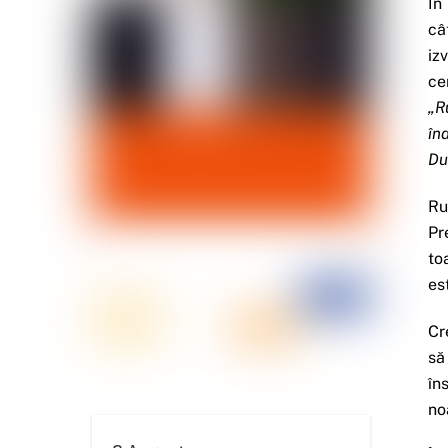
În
câ
iz
ce
„R
în
Du
Ru
Pr
to
es
Cr
să
în
no