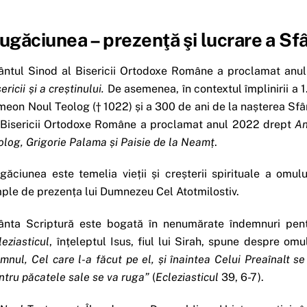
ugăciunea – prezenţă şi lucrare a Sf
ântul Sinod al Bisericii Ortodoxe Române a proclamat an
sericii
ș
i a cre
ș
tinului.
De asemenea, în contextul împlinirii a 
meon Noul Teolog († 1022) și a 300 de ani de la nașterea Sfân
 Bisericii Ortodoxe Române a proclamat anul 2022 drept
An
olog, Grigorie Palama
ș
i Paisie de la Neam
ț
.
găciunea este temelia vieții și creșterii spirituale a omul
ple de prezența lui Dumnezeu Cel Atotmilostiv.
ânta Scriptură este bogată în nenumărate îndemnuri pen
leziasticul
, înțeleptul Isus, fiul lui Sirah, spune despre om
mnul, Cel care l-a făcut pe el,
ș
i înaintea Celui Preaînalt 
ntru păcatele sale se va ruga”
(
Ecleziasticul
39, 6-7).