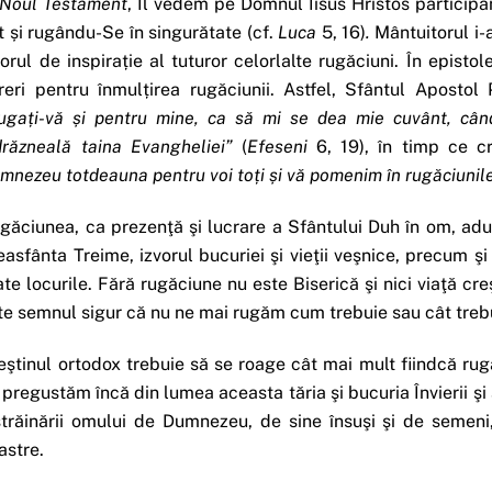
Noul Testament
, Îl vedem pe Domnul Iisus Hristos participân
t și rugându-Se în singurătate (cf.
Luca
5, 16)
.
Mântuitorul i-
vorul de inspirație al tuturor celorlalte rugăciuni. În epistol
reri pentru înmulțirea rugăciunii. Astfel, Sfântul Aposto
uga
ț
i-vă
ș
i pentru mine, ca să mi se dea mie cuvânt, cân
drăzneală taina Evangheliei”
(
Efeseni
6, 19), în timp ce cr
mnezeu totdeauna pentru voi to
ț
i
ș
i vă pomenim în rugăciunil
găciunea, ca prezenţă şi lucrare a Sfântului Duh în om, ad
easfânta Treime, izvorul bucuriei şi vieţii veşnice, precum şi 
ate locurile. Fără rugăciune nu este Biserică şi nici viaţă cr
te semnul sigur că nu ne mai rugăm cum trebuie sau cât treb
eştinul ortodox trebuie să se roage cât mai mult fiindcă rugă
 pregustăm încă din lumea aceasta tăria şi bucuria Învierii şi
străinării omului de Dumnezeu, de sine însuşi şi de semeni,
astre.