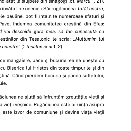
d atât la slujbele din sinagogi (cf.
Marcu
1, 21),
a învățat pe ucenicii Săi rugăciunea
Tatăl nostru
,
ele pauline, pot fi întâlnite numeroase sfaturi și
l Pavel îndemna comunitatea creștină din Efes:
d voi deschide gura mea, să fac cunoscută cu
eștinilor din Tesalonic le scria:
„Mul
ț
umim lui
e noastre”
(
1 Tesaloniceni
1, 2).
uce mângâiere, pace şi bucurie; ea ne uneşte cu
cu Biserica lui Hristos din toate timpurile şi din
eştină. Când pierdem bucuria şi pacea sufletului,
uie.
ciunea ne ajută să înfruntăm greutăţile vieţii şi
 a vieţii veşnice. Rugăciunea este biruinţa asupra
 este izvor de comuniune şi devine viaţa vieţii