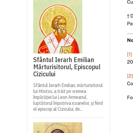
Cu
† 
Pa
No
[1]
Sfântul Ierarh Emilian
20
Mărturisitorul, Episcopul
Cizicului
[2
Co
Sfântul Ierarh Emilian, mărturisitorul
lui Hristos, a trăit pe vremea
împărăției lui Leon Armeanul,
Fo
luptătorul împotriva icoanelor, și fiind
el episcop al Cizicului, de...