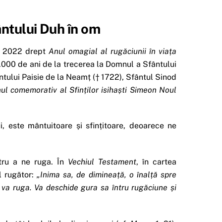
ântului Duh în om
ul 2022 drept
Anul omagial al rugăciunii în via
ț
a
1.000 de ani de la trecerea la Domnul a Sfântului
tului Paisie de la Neamț († 1722), Sfântul Sinod
ul comemorativ al Sfin
ț
ilor isiha
ș
ti Simeon Noul
ui, este mântuitoare și sfințitoare, deoarece ne
tru a ne ruga. În
Vechiul Testament
, în cartea
ul rugător:
„Inima sa, de diminea
ț
ă, o înal
ț
ă spre
se va ruga. Va deschide gura sa întru rugăciune
ș
i