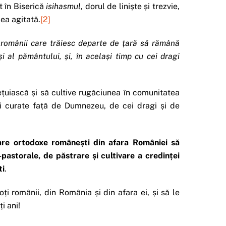
t în Biserică
isihasmul
, dorul de liniște și trezvie,
ea agitată.
[2]
 românii care trăiesc departe de
ț
ară să rămână
ș
i al pământului,
ș
i, în acela
ș
i timp cu cei dragi
ețuiască și să cultive rugăciunea în comunitatea
irii curate față de Dumnezeu, de cei dragi și de
ltare ortodoxe române
ș
ti din afara României să
r-pastorale, de păstrare
ș
i cultivare a credin
ț
ei
ti
.
 românii, din România și din afara ei, și să le
i ani!