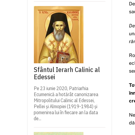
De
sa
De
un
ră
Ro
ec
Sfântul Ierarh Calinic al
se
Edessei
To
Pe 23 iunie 2020, Patriarhia
în
Ecumenică a hotărât canonizarea
Mitropolitului Calinic al Edessei,
cr
Pellei și Almopiei (1919-1984) și
pomenirea lui în fiecare an la data
Ne
de...
dă