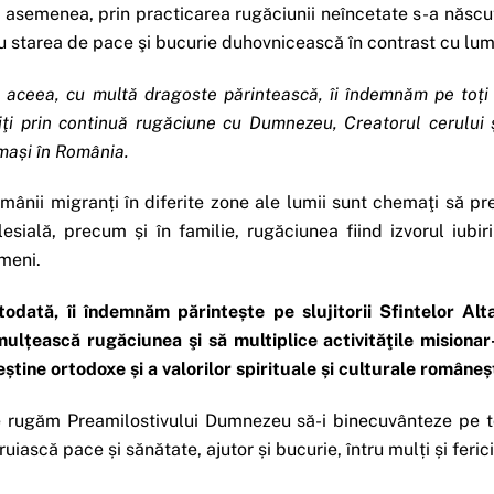
 asemenea, prin practicarea rugăciunii neîncetate s-a născu
u starea de pace şi bucurie duhovnicească în contrast cu lum
 aceea, cu multă dragoste părintească, îi îndemnăm pe to
ț
i
iţi prin continuă rugăciune cu Dumnezeu, Creatorul cerului
ma
ș
i în România.
mânii migranți în diferite zone ale lumii sunt chemaţi să pr
lesială, precum și în familie, rugăciunea fiind izvorul iub
meni.
todată, îi îndemnăm părinte
ș
te pe slujitorii Sfintelor A
mul
ț
ească rugăciunea şi să multiplice activităţile misiona
e
ș
tine ortodoxe
ș
i a valorilor spirituale
ș
i culturale române
ș
 rugăm Preamilostivului Dumnezeu să-i binecuvânteze pe toți
ruiască pace și sănătate, ajutor și bucurie, întru mulți și fericiț