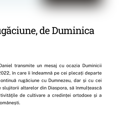
rugăciune, de Duminica
h Daniel transmite un mesaj cu ocazia Duminicii
2022, în care îi îndeamnă pe cei plecați departe
continuă rugăciune cu Dumnezeu, dar și cu cei
 slujitorii altarelor din Diaspora, să înmulțească
ivităţile de cultivare a credinței ortodoxe și a
 românești.