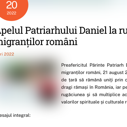
20
2022
pelul Patriarhului Daniel la 
igranților români
iri 2022
Preafericitul Părinte Patriar
migranților români, 21 august 
de țară să rămână uniţi prin 
dragi rămași în România, iar pe
rugăciunea şi să multiplice act
valorilor spirituale și culturale
sajul integral: