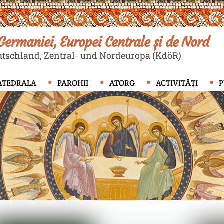
ermaniei, Europei Centrale și de Nord
tschland, Zentral- und Nordeuropa (KdöR)
ATEDRALA
PAROHII
ATORG
ACTIVITĂȚI
P