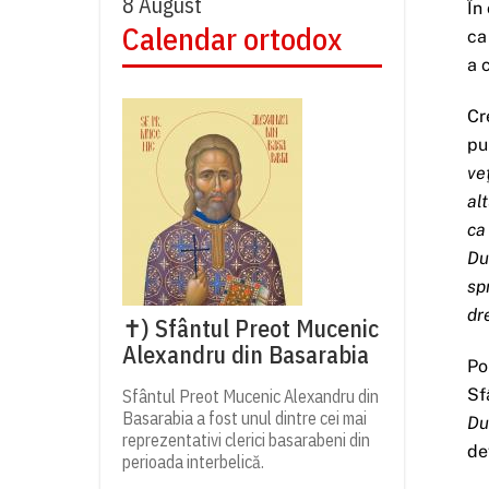
8 August
În
Calendar ortodox
ca
a 
Cr
pu
ve
al
ca
Du
sp
dr
✝) Sfântul Preot Mucenic
Alexandru din Basarabia
Po
Sf
Sfântul Preot Mucenic Alexandru din
Basarabia a fost unul dintre cei mai
Du
reprezentativi clerici basarabeni din
de
perioada interbelică.