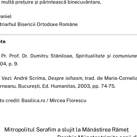
 multă prețuire și părintească binecuvântare,
Daniel
triarhul Bisericii Ortodoxe Române
te
Pr. Prof. Dr. Dumitru Stăniloae,
Spiritualitate și comuniun
04, p. 9.
]
Vezi: André Scrima,
Despre isihasm
, trad. de Maria-Cornel
rneanu, București, Ed. Humanitas, 2003, pp. 74-75.
to credit: Basilica.ro / Mircea Florescu
Mitropolitul Serafim a slujit la Mănăstirea Râmeț