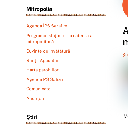
Mitropolia
Agenda ÎPS Serafim
A
Programul slujbelor la catedrala
m
mitropolitană
Cuvinte de învățătură
Șt
Sfinții Apusului
Harta parohiilor
Agenda PS Sofian
Comunicate
Anunțuri
Me
Știri