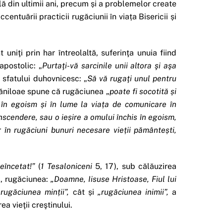
ă din ultimii ani, precum și a problemelor create
entuării practicii rugăciunii în viața Bisericii și
 uniţi prin har întreolaltă, suferinţa unuia fiind
apostolic: „
Purtaţi-vă sarcinile unii altora şi aşa
t sfatului duhovnicesc: „
Să vă rugaţi unul pentru
tăniloae spune că rugăciunea „
poate fi socotită
ș
i
ă în egoism
ș
i în lume la via
ț
a de comunicare în
anscendere, sau o ie
ș
ire a omului închis în egoism,
r în rugăciuni bunuri necesare vie
ț
ii pământe
ș
ti,
neîncetat!”
(
1 Tesaloniceni
5, 17), sub călăuzirea
i, rugăciunea:
„Doamne, Iisuse Hristoase, Fiul lui
„rugăciunea min
ț
ii”,
cât și
„rugăciunea inimii”,
a
a vieţii creştinului.