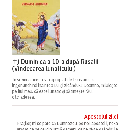
✝) Duminica a 10-a după Rusalii
(Vindecarea lunaticului)
În vremea aceea s-a apropiat de Iisus un om,
îngenunchind înaintea Lui și zicându-I: Doamne, miluiește
pe fiul meu, că este lunatic și pătimește rău,
căci adesea...
Apostolul zilei
Fraților, mi se pare că Dumnezeu, pe noi, apostolii, ne-a
arătat ca pe cei din urmă oameni, ca pe niște osândiți la