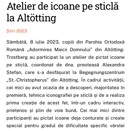
Atelier de icoane pe sticlă
la Altötting
Știri 2023
Sâmbătă, 8 iulie 2023, copiii din Parohia Ortodoxă
Română „Adormirea Maicii Domnului” din Altötting-
Trostberg au participat la un atelier de pictat icoane
pe sticlă, coordonat de dna. preoteasă Alexandra
Ștefan, care s-a desfășurat la Begegnungszentrum
„St.-Christopherus” din Altötting. În cadrul activității,
cei mici au avut ocazia de a descoperi, majoritatea în
premieră, tehnica iconografiei pe sticlă și de a realiza
prima creație de acest fel, într-un cadru interactiv,
prietenos și plin de voie bună. Cei mai mici dintre
participanți au pictat icoane deja conturate și create
special pentru gradul de dificultate specific vârstei