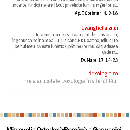
moarte, fiindcă ne-am făcut priveliște lumii și îngerilor și...
Ap. I Corinteni 4, 9-16
Evanghelia zilei
În vremea aceea s-a apropiat de Iisus un om,
îngenunchind înaintea Lui și zicându-I: Doamne, miluiește
pe fiul meu, că este lunatic și pătimește rău, căci adesea
cade în...
Ev. Matei 17, 14-23
doxologia.ro
Preia articolele Doxologia în site-ul tău!
Back
Mitropolia Ortodoxă Română a Germaniei,