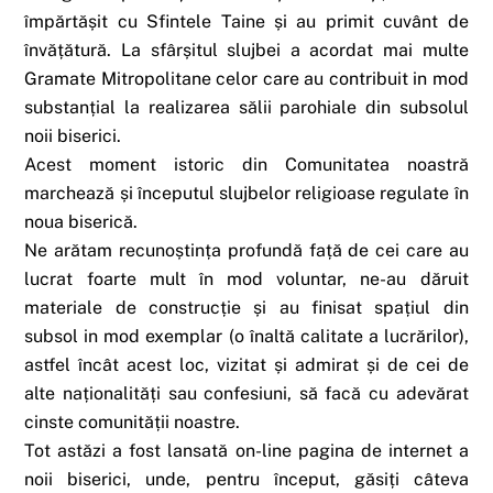
împărtășit cu Sfintele Taine și au primit cuvânt de
învățătură. La sfârșitul slujbei a acordat mai multe
Gramate Mitropolitane celor care au contribuit in mod
substanțial la realizarea sălii parohiale din subsolul
noii biserici.
Acest moment istoric din Comunitatea noastră
marchează și începutul slujbelor religioase regulate în
noua biserică.
Ne arătam recunoștința profundă față de cei care au
lucrat foarte mult în mod voluntar, ne-au dăruit
materiale de construcție și au finisat spațiul din
subsol in mod exemplar (o înaltă calitate a lucrărilor),
astfel încât acest loc, vizitat și admirat și de cei de
alte naționalități sau confesiuni, să facă cu adevărat
cinste comunității noastre.
Tot astăzi a fost lansată on-line pagina de internet a
noii biserici, unde, pentru început, găsiți câteva