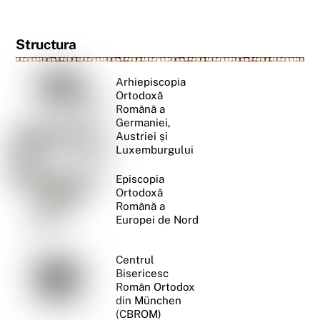
Structura
Arhiepiscopia
Ortodoxă
Română a
Germaniei,
Austriei și
Luxemburgului
Episcopia
Ortodoxă
Română a
Europei de Nord
Centrul
Bisericesc
Român Ortodox
din München
(CBROM)