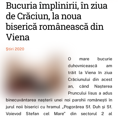
Bucuria împlinirii, în ziua
de Crăciun, la noua
biserică românească din
Viena
Știri 2020
O mare bucurie
duhovnicească am
trăit la Viena în ziua
Crăciunului din acest
an, când Nașterea
Pruncului Iisus a adus
binecuvântarea nașterii unei noi parohii românești în
jurul noii biserici cu hramul „Pogorârea Sf. Duh și Sf.
Voievod Stefan cel Mare” din sectorul 2 al