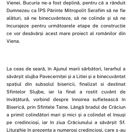
Vienei. Bucuria ne-a fost deplină, pentru că a rânduit
Dumnezeu ca ÎPS Părinte Mitropolit Serafim să ne fie
alături, să ne binecuvânteze
, să ne colinde și să ne
încurajeze pentru următoarele etape de construcție
ce vor desăvârși acest mare proiect al românilor din
Viena.
La ceas de seară, în Ajunul marii sărbători, Ierarhul a
săvârșit slujba Pavecerniței și a Litiei și a binecuvântat
spațiul din subsolul bisericii, finalizat si destinat
Sfintelor Slujbe, iar la final a rostit cuvânt de
învățătură, vorbind despre înnoirea sufletească în
Biserică, prin Sfintele Taine. Lângă bradul de Crăciun
a primit colindători mari și mici și a colindat el însuși
pe credincioși, iar în ziua Crăciunului a săvârșit Sf.
Liturghie în prezența a numeroși credincioși, care s-au