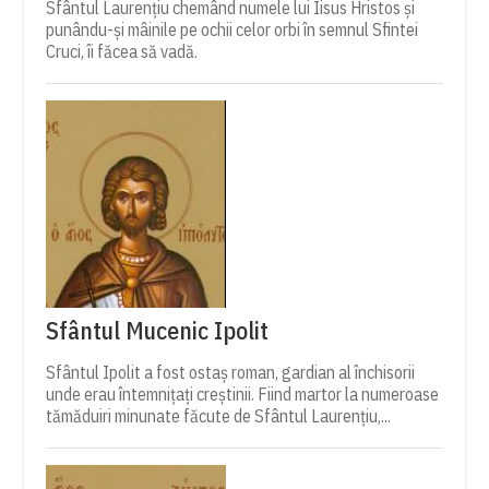
Sfântul Laurențiu chemând numele lui Iisus Hristos și
punându-și mâinile pe ochii celor orbi în semnul Sfintei
Cruci, îi făcea să vadă.
Sfântul Mucenic Ipolit
Sfântul Ipolit a fost ostaș roman, gardian al închisorii
unde erau întemnițați creștinii. Fiind martor la numeroase
tămăduiri minunate făcute de Sfântul Laurențiu,...