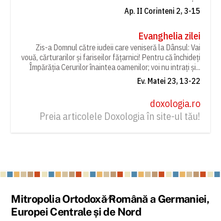
Ap. II Corinteni 2, 3-15
Evanghelia zilei
Zis-a Domnul către iudeii care veniseră la Dânsul: Vai
vouă, cărturarilor și fariseilor fățarnici! Pentru că închideți
Împărăția Cerurilor înaintea oamenilor; voi nu intrați și...
Ev. Matei 23, 13-22
doxologia.ro
Preia articolele Doxologia în site-ul tău!
Back
Mitropolia Ortodoxă Română a Germaniei,
To
Europei Centrale și de Nord