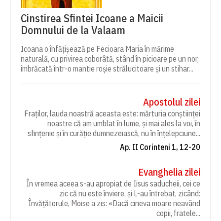
Cinstirea Sfintei Icoane a Maicii
Domnului de la Valaam
Icoana o înfățișează pe Fecioara Maria în mărime
naturală, cu privirea coborâtă, stând în picioare pe un nor,
îmbrăcată într-o mantie roșie strălucitoare și un stihar...
Apostolul zilei
Fraților, lauda noastră aceasta este: mărturia conștiinței
noastre că am umblat în lume, și mai ales la voi, în
sfințenie și în curăție dumnezeiască, nu în înțelepciune...
Ap. II Corinteni 1, 12-20
Evanghelia zilei
În vremea aceea s-au apropiat de Iisus saducheii, cei ce
zic că nu este înviere, și L-au întrebat, zicând:
Învățătorule, Moise a zis: «Dacă cineva moare neavând
copii, fratele...