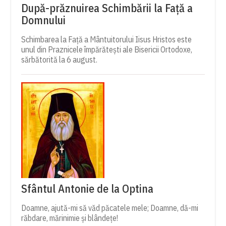
După-prăznuirea Schimbării la Față a
Domnului
Schimbarea la Față a Mântuitorului Iisus Hristos este
unul din Praznicele împărătești ale Bisericii Ortodoxe,
sărbătorită la 6 august.
Sfântul Antonie de la Optina
Doamne, ajută-mi să văd păcatele mele; Doamne, dă-mi
răbdare, mărinimie şi blândeţe!