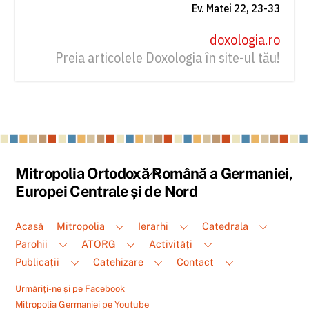
Ev. Matei 22, 23-33
doxologia.ro
Preia articolele Doxologia în site-ul tău!
Back
Mitropolia Ortodoxă Română a Germaniei,
To
Europei Centrale și de Nord
Top
Acasă
Mitropolia
Ierarhi
Catedrala
Parohii
ATORG
Activități
Publicații
Catehizare
Contact
Urmăriți-ne și pe Facebook
Mitropolia Germaniei pe Youtube