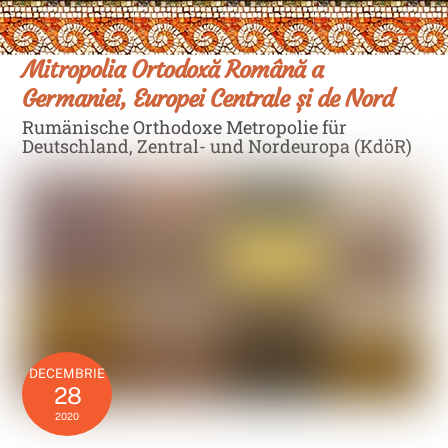
Skip
Men
to
content
Mitropolia Ortodoxă Română a
Germaniei, Europei Centrale și de Nord
Rumänische Orthodoxe Metropolie für
Deutschland, Zentral- und Nordeuropa (KdöR)
DECEMBRIE
28
2020