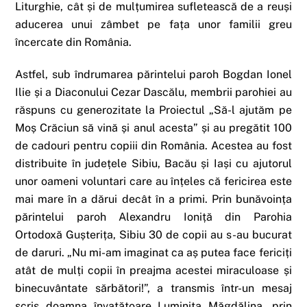
Liturghie, cât și de mulțumirea sufletească de a reuși
aducerea unui zâmbet pe fața unor familii greu
încercate din România.
Astfel, sub îndrumarea părintelui paroh Bogdan Ionel
Ilie și a Diaconului Cezar Dascălu, membrii parohiei au
răspuns cu generozitate la Proiectul „Să-l ajutăm pe
Moș Crăciun să vină și anul acesta” și au pregătit 100
de cadouri pentru copiii din România. Acestea au fost
distribuite în județele Sibiu, Bacău și Iași cu ajutorul
unor oameni voluntari care au înțeles că fericirea este
mai mare în a dărui decât în a primi. Prin bunăvoința
părintelui paroh Alexandru Ioniță din Parohia
Ortodoxă Gușterița, Sibiu 30 de copii au s-au bucurat
de daruri. „Nu mi-am imaginat ca aș putea face fericiți
atât de mulți copii în preajma acestei miraculoase și
binecuvântate sărbători!”, a transmis într-un mesaj
scris doamna învațătoare Luminița Măgdălina, prin