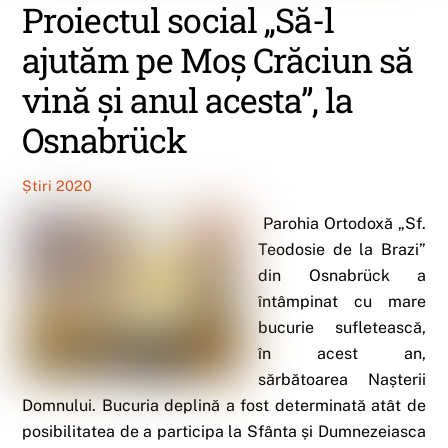
Proiectul social „Să-l
ajutăm pe Moș Crăciun să
vină și anul acesta”, la
Osnabrück
Știri 2020
Parohia Ortodoxă „Sf.
Teodosie de la Brazi”
din Osnabrück a
întâmpinat cu mare
bucurie sufletească,
în acest an,
sărbătoarea Nașterii
Domnului. Bucuria deplină a fost determinată atât de
posibilitatea de a participa la Sfânta și Dumnezeiasca