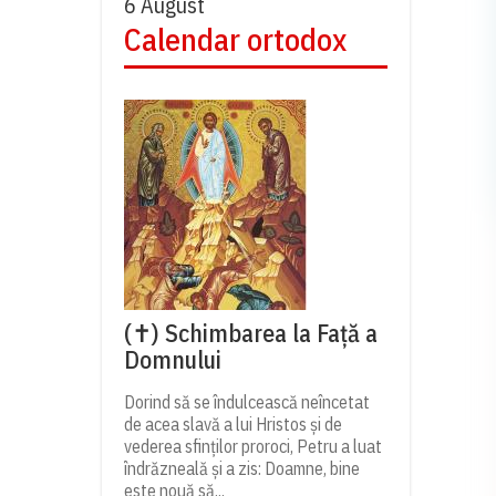
6 August
Calendar ortodox
(✝) Schimbarea la Față a
Domnului
Dorind să se îndulcească neîncetat
de acea slavă a lui Hristos și de
vederea sfinților proroci, Petru a luat
îndrăzneală și a zis: Doamne, bine
este nouă să...