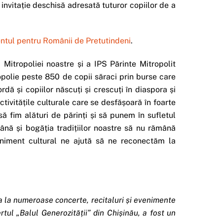
 invitație deschisă adresată tuturor copiilor de a
tul pentru Românii de Pretutindeni
.
 Mitropoliei noastre și a IPS Părinte Mitropolit
opolie peste 850 de copii săraci prin burse care
ă și copiilor născuți și crescuți în diaspora și
ivitățile culturale care se desfășoară în foarte
ă fim alături de părinți și să punem în sufletul
mână și bogăția tradițiilor noastre să nu rămână
eniment cultural ne ajută să ne reconectăm la
ea la numeroase concerte, recitaluri și evenimente
tul „Balul Generozității” din Chișinău, a fost un