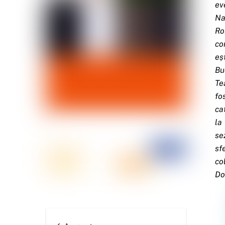
ev
Na
Ro
co
eș
Bu
Te
fo
ca
la
se
sf
co
Do