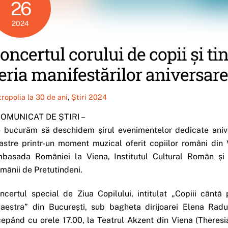
26
2024
oncertul corului de copii și t
eria manifestărilor aniversare
tropolia la 30 de ani
,
Știri 2024
COMUNICAT DE ȘTIRI –
 bucurăm să deschidem șirul evenimentelor dedicate anivers
astre printr-un moment muzical oferit copiilor români din 
basada României la Viena, Institutul Cultural Român și s
mânii de Pretutindeni.
ncertul special de Ziua Copilului, intitulat „Copiii cântă
aestra” din București, sub bagheta dirijoarei Elena Rad
cepând cu orele 17.00, la Teatrul Akzent din Viena (Theres