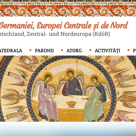
ermaniei, Europei Centrale și de Nord
tschland, Zentral- und Nordeuropa (KdöR)
ATEDRALA
PAROHII
ATORG
ACTIVITĂȚI
P