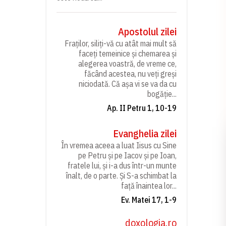
Apostolul zilei
Fraților, siliți-vă cu atât mai mult să
faceți temeinice și chemarea și
alegerea voastră, de vreme ce,
făcând acestea, nu veți greși
niciodată. Că așa vi se va da cu
bogăție...
Ap. II Petru 1, 10-19
Evanghelia zilei
În vremea aceea a luat Iisus cu Sine
pe Petru și pe Iacov și pe Ioan,
fratele lui, și i-a dus într-un munte
înalt, de o parte. Și S-a schimbat la
față înaintea lor...
Ev. Matei 17, 1-9
doxologia.ro