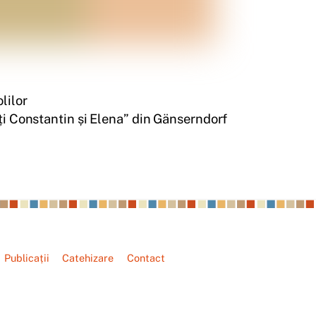
lilor
ți Constantin și Elena” din Gänserndorf
Publicații
Catehizare
Contact