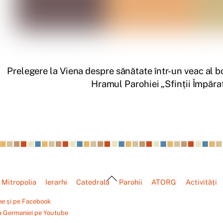
Prelegere la Viena despre sănătate într-un veac al bo
Hramul Parohiei „Sfinții Împăra
Back
Mitropolia
Ierarhi
Catedrala
Parohii
ATORG
Activități
To
Top
ne și pe Facebook
a Germaniei pe Youtube