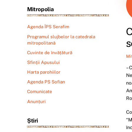
Mitropolia
Agenda ÎPS Serafim
C
Programul slujbelor la catedrala
s
mitropolitană
Cuvinte de învățătură
Mi
Sfinții Apusului
– 
Harta parohiilor
Ne
Agenda PS Sofian
no
Am
Comunicate
Ro
Anunțuri
Co
“M
Știri
în