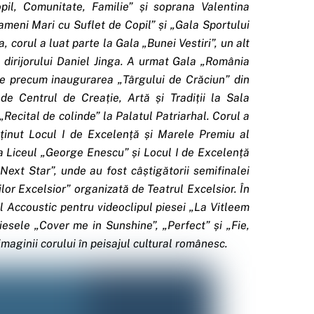
pil, Comunitate, Familie” și soprana Valentina
ameni Mari cu Suflet de Copil” și „Gala Sportului
rul a luat parte la Gala „Bunei Vestiri”, un alt
 dirijorului Daniel Jinga. A urmat Gala „România
ive precum inaugurarea „Târgului de Crăciun” din
e Centrul de Creație, Artă și Tradiții la Sala
 „Recital de colinde” la Palatul Patriarhal. Corul a
obținut Locul I de Excelență și Marele Premiu al
a Liceul „George Enescu” și Locul I de Excelență
Next Star”, unde au fost câștigătorii semifinalei
ilor Excelsior” organizată de Teatrul Excelsior. În
l Accoustic pentru videoclipul piesei „La Vitleem
piesele „Cover me in Sunshine”, „Perfect” și „Fie,
maginii corului în peisajul cultural românesc.