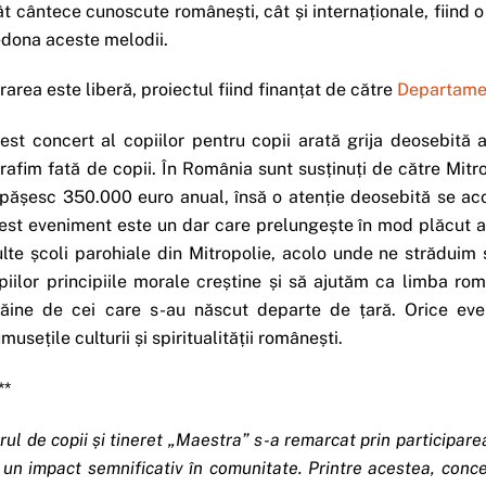
ât cântece cunoscute românești, cât și internaționale, fiind o
edona aceste melodii.
trarea este liberă, proiectul fiind finanțat de către
Departamen
est concert al copiilor pentru copii arată grija deosebită a
rafim fată de copii. În România sunt susținuți de către Mitr
pășesc 350.000 euro anual, însă o atenție deosebită se acord
est eveniment este un dar care prelungește în mod plăcut act
lte școli parohiale din Mitropolie, acolo unde ne străduim s
piilor principiile morale creștine și să ajutăm ca limba ro
răine de cei care s-au născut departe de țară. Orice ev
umusețile culturii și spiritualității românești.
**
rul de copii și tineret „Maestra” s-a remarcat prin participar
 un impact semnificativ în comunitate. Printre acestea, concer