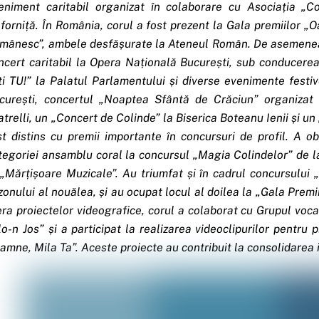
eniment caritabil organizat în colaborare cu Asociația „Co
forniță. În România, corul a fost prezent la Gala premiilor „O
mânesc”, ambele desfășurate la Ateneul Român. De asemenea, co
ncert caritabil la Opera Națională București, sub conducerea
ti TU!” la Palatul Parlamentului și diverse evenimente fest
curești, concertul „Noaptea Sfântă de Crăciun” organizat d
atrelli, un „Concert de Colinde” la Biserica Boteanu Ienii și un
st distins cu premii importante în concursuri de profil. A 
tegoriei ansamblu coral la concursul „Magia Colindelor” de l
 „Mărțișoare Muzicale”. Au triumfat și în cadrul concursului „
zonului al nouălea, și au ocupat locul al doilea la „Gala Premi
era proiectelor videografice, corul a colaborat cu Grupul voca
lo-n Jos” și a participat la realizarea videoclipurilor pentru 
amne, Mila Ta”. Aceste proiecte au contribuit la consolidarea i