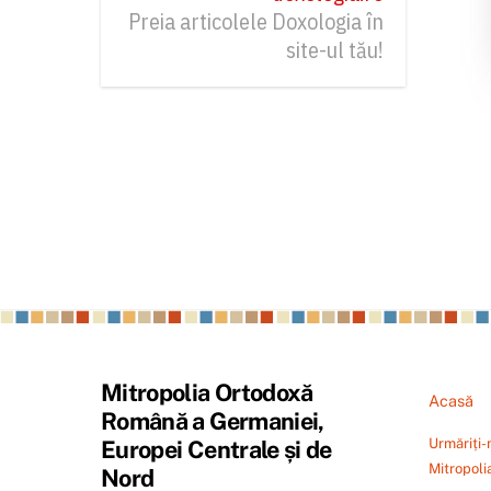
Preia articolele Doxologia în
site-ul tău!
Mitropolia Ortodoxă
Acasă
Română a Germaniei,
Urmăriți-
Europei Centrale și de
Mitropoli
Nord