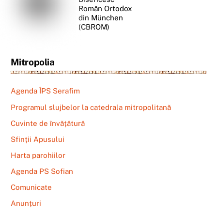
Român Ortodox
din München
(CBROM)
Mitropolia
Agenda ÎPS Serafim
Programul slujbelor la catedrala mitropolitană
Cuvinte de învățătură
Sfinții Apusului
Harta parohiilor
Agenda PS Sofian
Comunicate
Anunțuri