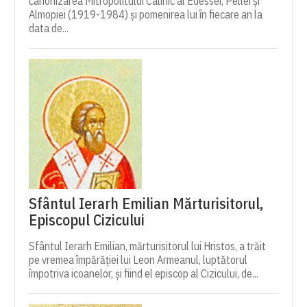
canonizarea Mitropolitului Calinic al Edessei, Pellei și
Almopiei (1919-1984) și pomenirea lui în fiecare an la
data de...
Sfântul Ierarh Emilian Mărturisitorul,
Episcopul Cizicului
Sfântul Ierarh Emilian, mărturisitorul lui Hristos, a trăit
pe vremea împărăției lui Leon Armeanul, luptătorul
împotriva icoanelor, și fiind el episcop al Cizicului, de...