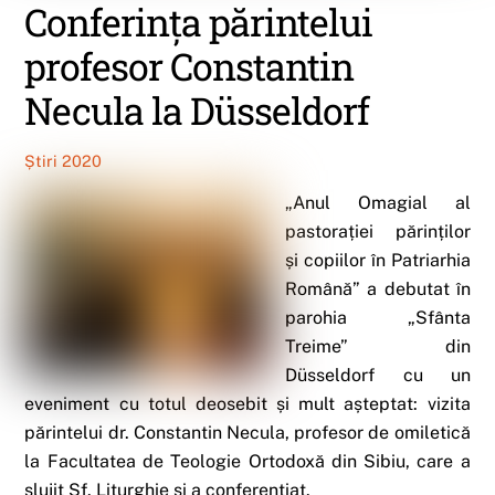
Conferința părintelui
profesor Constantin
Necula la Düsseldorf
Știri 2020
„Anul Omagial al
pastorației părinților
și copiilor în Patriarhia
Română” a debutat în
parohia „Sfânta
Treime” din
Düsseldorf cu un
eveniment cu totul deosebit și mult așteptat: vizita
părintelui dr. Constantin Necula, profesor de omiletică
la Facultatea de Teologie Ortodoxă din Sibiu, care a
slujit Sf. Liturghie și a conferențiat.