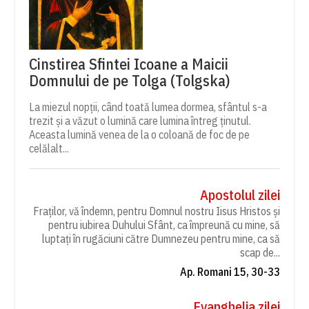
Cinstirea Sfintei Icoane a Maicii
Domnului de pe Tolga (Tolgska)
La miezul nopții, când toată lumea dormea, sfântul s-a
trezit și a văzut o lumină care lumina întreg ținutul.
Aceasta lumină venea de la o coloană de foc de pe
celălalt...
Apostolul zilei
Fraților, vă îndemn, pentru Domnul nostru Iisus Hristos și
pentru iubirea Duhului Sfânt, ca împreună cu mine, să
luptați în rugăciuni către Dumnezeu pentru mine, ca să
scap de...
Ap. Romani 15, 30-33
Evanghelia zilei