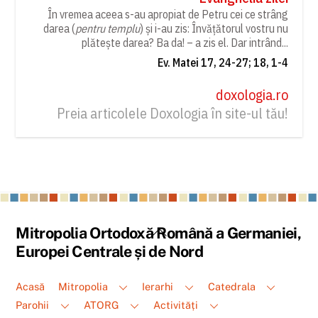
În vremea aceea s-au apropiat de Petru cei ce strâng
darea (
pentru templu
) și i-au zis: Învățătorul vostru nu
plătește darea? Ba da! – a zis el. Dar intrând...
Ev. Matei 17, 24-27; 18, 1-4
doxologia.ro
Preia articolele Doxologia în site-ul tău!
Back
Mitropolia Ortodoxă Română a Germaniei,
To
Europei Centrale și de Nord
Top
Acasă
Mitropolia
Ierarhi
Catedrala
Parohii
ATORG
Activități