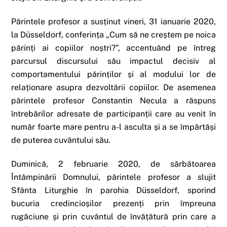
Părintele profesor a susținut vineri, 31 ianuarie 2020,
la Düsseldorf, conferința „Cum să ne creștem pe noica
părinți ai copiilor noștri?”, accentuând pe întreg
parcursul discursului său impactul decisiv al
comportamentului părinților și al modului lor de
relaționare asupra dezvoltării copiilor. De asemenea
părintele profesor Constantin Necula a răspuns
întrebărilor adresate de participanții care au venit în
număr foarte mare pentru a-l asculta și a se împărtăși
de puterea cuvântului său.
Duminică, 2 februarie 2020, de sărbătoarea
Întâmpinării Domnului, părintele profesor a slujit
Sfânta Liturghie în parohia Düsseldorf, sporind
bucuria credincioșilor prezenți prin împreuna
rugăciune și prin cuvântul de învățătură prin care a