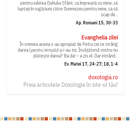
pentru iubirea Duhului Sfânt, ca împreună cu mine, să
luptați în rugăciuni către Dumnezeu pentru mine, ca să
scap de...
Ap. Romani 15, 30-33
Evanghelia zilei
În vremea aceea s-au apropiat de Petru cei ce strâng
darea (
pentru templu
) și i-au zis: Învățătorul vostru nu
plătește darea? Ba da! – a zis el. Dar intrând...
Ev. Matei 17, 24-27; 18, 1-4
doxologia.ro
Preia articolele Doxologia în site-ul tău!