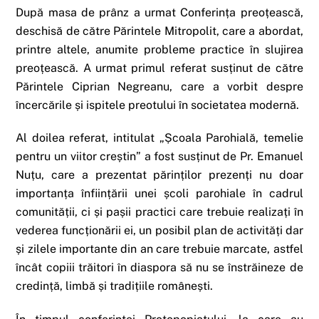
După masa de prânz a urmat Conferința preoțească,
deschisă de către Părintele Mitropolit, care a abordat,
printre altele, anumite probleme practice în slujirea
preoțească. A urmat primul referat susținut de către
Părintele Ciprian Negreanu, care a vorbit despre
încercările și ispitele preotului în societatea modernă.
Al doilea referat, intitulat „Școala Parohială, temelie
pentru un viitor creștin” a fost susținut de Pr. Emanuel
Nuțu, care a prezentat părinților prezenți nu doar
importanța înființării unei școli parohiale în cadrul
comunității, ci și pașii practici care trebuie realizați în
vederea funcționării ei, un posibil plan de activități dar
și zilele importante din an care trebuie marcate, astfel
încât copiii trăitori în diaspora să nu se înstrăineze de
credință, limbă și tradițiile românești.