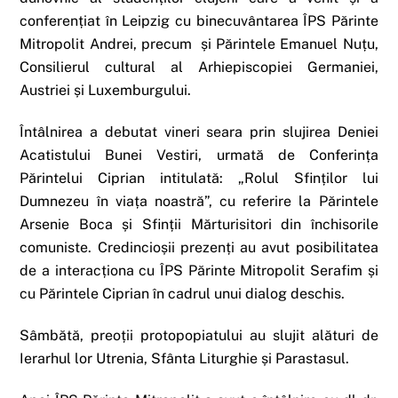
conferențiat în Leipzig cu binecuvântarea ÎPS Părinte
Mitropolit Andrei, precum și Părintele Emanuel Nuțu,
Consilierul cultural al Arhiepiscopiei Germaniei,
Austriei și Luxemburgului.
Întâlnirea a debutat vineri seara prin slujirea Deniei
Acatistului Bunei Vestiri, urmată de Conferința
Părintelui Ciprian intitulată: „Rolul Sfinților lui
Dumnezeu în viața noastră”, cu referire la Părintele
Arsenie Boca și Sfinții Mărturisitori din închisorile
comuniste. Credincioșii prezenți au avut posibilitatea
de a interacționa cu ÎPS Părinte Mitropolit Serafim și
cu Părintele Ciprian în cadrul unui dialog deschis.
Sâmbătă, preoții protopopiatului au slujit alături de
Ierarhul lor Utrenia, Sfânta Liturghie și Parastasul.