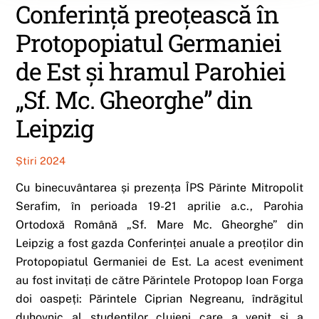
Conferință preoțească în
Protopopiatul Germaniei
de Est și hramul Parohiei
„Sf. Mc. Gheorghe” din
Leipzig
Știri 2024
Cu binecuvântarea și prezența ÎPS Părinte Mitropolit
Serafim, în perioada 19-21 aprilie a.c., Parohia
Ortodoxă Română „Sf. Mare Mc. Gheorghe” din
Leipzig a fost gazda Conferinței anuale a preoților din
Protopopiatul Germaniei de Est. La acest eveniment
au fost invitați de către Părintele Protopop Ioan Forga
doi oaspeți: Părintele Ciprian Negreanu, îndrăgitul
duhovnic al studenților clujeni care a venit și a