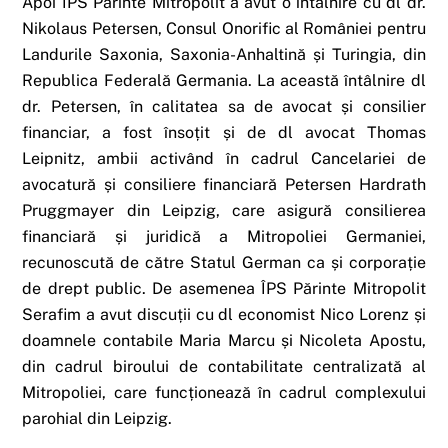
Apoi ÎPS Părinte Mitropolit a avut o întâlnire cu dl dr.
Nikolaus Petersen, Consul Onorific al României pentru
Landurile Saxonia, Saxonia-Anhaltină și Turingia, din
Republica Federală Germania. La această întâlnire dl
dr. Petersen, în calitatea sa de avocat și consilier
financiar, a fost însoțit și de dl avocat Thomas
Leipnitz, ambii activând în cadrul Cancelariei de
avocatură și consiliere financiară Petersen Hardrath
Pruggmayer din Leipzig, care asigură consilierea
financiară și juridică a Mitropoliei Germaniei,
recunoscută de către Statul German ca și corporație
de drept public. De asemenea ÎPS Părinte Mitropolit
Serafim a avut discuții cu dl economist Nico Lorenz și
doamnele contabile Maria Marcu și Nicoleta Apostu,
din cadrul biroului de contabilitate centralizată al
Mitropoliei, care funcționează în cadrul complexului
parohial din Leipzig.