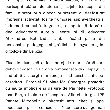
În timpul conferinței Protopopiatului, la care au
participat alături de clerici și soțiile lor, copiii din
familiile preoților și diaconilor prezenți au desfășurat
împreună activități foarte frumoase, supravegheați și
îndrumați cu multă dragoste și competență de către
dna educatoare Aurelia Leonte și dl educator
Alexandros Kalaitzidis, ambii făcând parte din
personalul pedagogic al grădiniței bilingve creștin-
ortodoxe din Leipzig.
Ziua de duminică a fost prilej de mare sărbătoare
duhovnicească în Parohia românească din Leipzig, în
cadrul Sf. Liturghii arhierești fiind cinstit anticipat
ocrotitorul Parohiei, Sf. Mare Mc. Gheorghe, păstorită
cu multă implicare și dăruire de Părintele Protopop
Ioan Forga. Înainte de începerea Sfintei Liturghii ÎPS
Părinte Mitropolit a hirotesit întru citeț și apoi
ipodiacon pe credinciosul Nico Lorenz, german