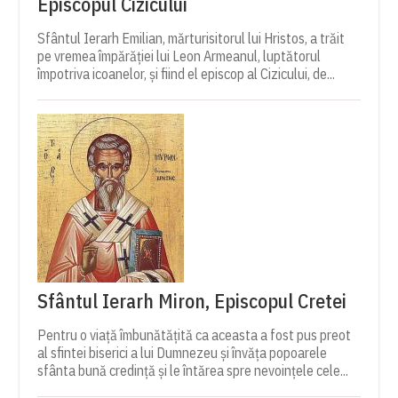
Episcopul Cizicului
Sfântul Ierarh Emilian, mărturisitorul lui Hristos, a trăit
pe vremea împărăției lui Leon Armeanul, luptătorul
împotriva icoanelor, și fiind el episcop al Cizicului, de...
Sfântul Ierarh Miron, Episcopul Cretei
Pentru o viață îmbunătățită ca aceasta a fost pus preot
al sfintei biserici a lui Dumnezeu și învăța popoarele
sfânta bună credință și le întărea spre nevoințele cele...