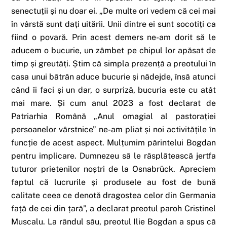
senectuții și nu doar ei. „De multe ori vedem că cei mai
în vârstă sunt dați uitării. Unii dintre ei sunt socotiți ca
fiind o povară. Prin acest demers ne-am dorit să le
aducem o bucurie, un zâmbet pe chipul lor apăsat de
timp și greutăți. Știm că simpla prezență a preotului în
casa unui bătrân aduce bucurie și nădejde, însă atunci
când îi faci și un dar, o surpriză, bucuria este cu atât
mai mare. Și cum anul 2023 a fost declarat de
Patriarhia Română „Anul omagial al pastorației
persoanelor vârstnice” ne-am pliat și noi activitățile în
funcție de acest aspect. Mulțumim părintelui Bogdan
pentru implicare. Dumnezeu să le răsplătească jertfa
tuturor prietenilor noștri de la Osnabrück. Apreciem
faptul că lucrurile și produsele au fost de bună
calitate ceea ce denotă dragostea celor din Germania
față de cei din țară”, a declarat preotul paroh Cristinel
Muscalu. La rândul său, preotul Ilie Bogdan a spus că