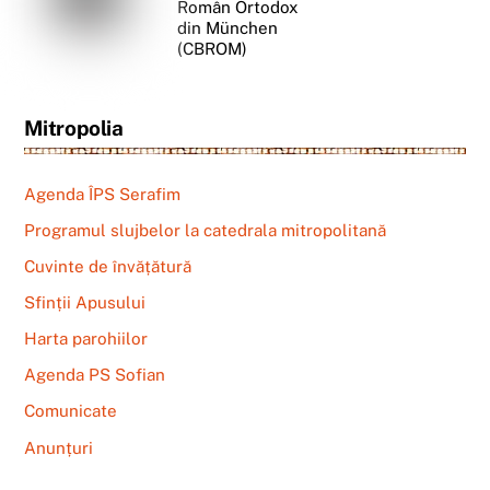
Român Ortodox
din München
(CBROM)
Mitropolia
Agenda ÎPS Serafim
Programul slujbelor la catedrala mitropolitană
Cuvinte de învățătură
Sfinții Apusului
Harta parohiilor
Agenda PS Sofian
Comunicate
Anunțuri