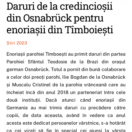
Daruri de la credincioșii
din Osnabrück pentru
enoriașii din Tîmboiești
Știri 2023
Enoriașii parohiei Tîmboești au primit daruri din partea
Parohiei Sfântul Teodosie de la Brazi din orașul
german Osnabrück. Totul a pornit din bună colaborare
a celor doi preoți parohi, Ilie Bogdan de la Osnabrück
și Muscalu Cristinel de la parohia vrânceană care au
încheiat încă din anul 2018 un parteneriat între cele
două instituții. Dacă atunci când enoriașii din
Germania au mai trimis daruri cu precădere către
copiii, de data aceasta, având în vedere ca anul
acesta este dedicat persoanelor vârstnice, s-a hotărât
ca cei vizați să fie în special cei ajunși la vârsta