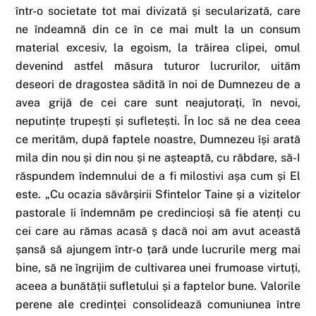
într-o societate tot mai divizată și secularizată, care
ne îndeamnă din ce în ce mai mult la un consum
material excesiv, la egoism, la trăirea clipei, omul
devenind astfel măsura tuturor lucrurilor, uităm
deseori de dragostea sădită în noi de Dumnezeu de a
avea grijă de cei care sunt neajutorați, în nevoi,
neputințe trupești și sufletești. În loc să ne dea ceea
ce merităm, după faptele noastre, Dumnezeu își arată
mila din nou și din nou și ne așteaptă, cu răbdare, să-I
răspundem îndemnului de a fi milostivi așa cum și El
este. „Cu ocazia săvârșirii Sfintelor Taine și a vizitelor
pastorale îi îndemnăm pe credincioși să fie atenți cu
cei care au rămas acasă ș dacă noi am avut această
șansă să ajungem într-o țară unde lucrurile merg mai
bine, să ne îngrijim de cultivarea unei frumoase virtuți,
aceea a bunătății sufletului și a faptelor bune. Valorile
perene ale credinței consolidează comuniunea între