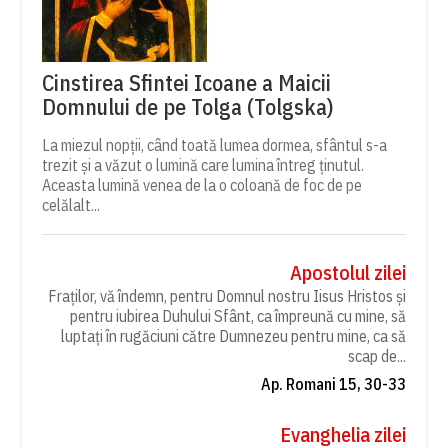
Cinstirea Sfintei Icoane a Maicii
Domnului de pe Tolga (Tolgska)
La miezul nopții, când toată lumea dormea, sfântul s-a
trezit și a văzut o lumină care lumina întreg ținutul.
Aceasta lumină venea de la o coloană de foc de pe
celălalt...
Apostolul zilei
Fraților, vă îndemn, pentru Domnul nostru Iisus Hristos și
pentru iubirea Duhului Sfânt, ca împreună cu mine, să
luptați în rugăciuni către Dumnezeu pentru mine, ca să
scap de...
Ap. Romani 15, 30-33
Evanghelia zilei