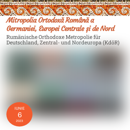
Skip
Men
to
content
Mitropolia Ortodoxă Română a
Germaniei, Europei Centrale și de Nord
Rumänische Orthodoxe Metropolie für
Deutschland, Zentral- und Nordeuropa (KdöR)
IUNIE
6
2023