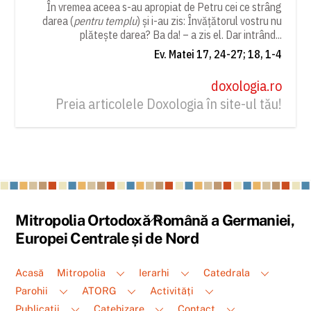
În vremea aceea s-au apropiat de Petru cei ce strâng
darea (
pentru templu
) și i-au zis: Învățătorul vostru nu
plătește darea? Ba da! – a zis el. Dar intrând...
Ev. Matei 17, 24-27; 18, 1-4
doxologia.ro
Preia articolele Doxologia în site-ul tău!
Back
Mitropolia Ortodoxă Română a Germaniei,
To
Europei Centrale și de Nord
Top
Acasă
Mitropolia
Ierarhi
Catedrala
Parohii
ATORG
Activități
Publicații
Catehizare
Contact