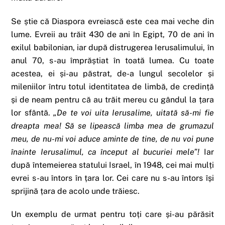
Se știe că Diaspora evreiască este cea mai veche din
lume. Evreii au trăit 430 de ani în Egipt, 70 de ani în
exilul babilonian, iar după distrugerea Ierusalimului, în
anul 70, s-au împrăștiat în toată lumea. Cu toate
acestea, ei și-au păstrat, de-a lungul secolelor și
mileniilor întru totul identitatea de limbă, de credință
și de neam pentru că au trăit mereu cu gândul la țara
lor sfântă.
„De te voi uita Ierusalime, uitată să-mi fie
dreapta mea! Să se lipească limba mea de grumazul
meu, de nu-mi voi aduce aminte de tine, de nu voi pune
înainte Ierusalimul, ca început al bucuriei mele”!
Iar
după întemeierea statului Israel, în 1948, cei mai mulți
evrei s-au întors în țara lor. Cei care nu s-au întors își
sprijină țara de acolo unde trăiesc.
Un exemplu de urmat pentru toți care și-au părăsit