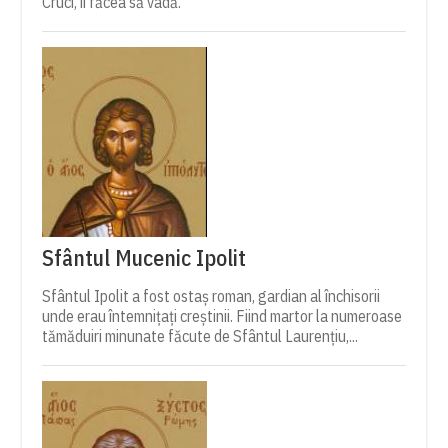
Cruci, îi făcea să vadă.
Sfântul Mucenic Ipolit
Sfântul Ipolit a fost ostaș roman, gardian al închisorii
unde erau întemnițați creștinii. Fiind martor la numeroase
tămăduiri minunate făcute de Sfântul Laurențiu,...