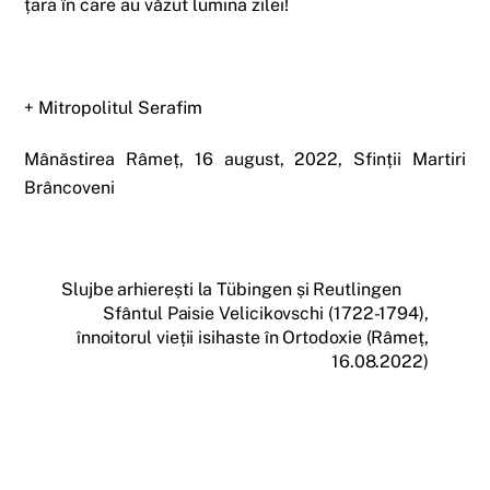
țara în care au văzut lumina zilei!
+ Mitropolitul Serafim
Mânăstirea Râmeț, 16 august, 2022, Sfinții Martiri
Brâncoveni
Slujbe arhierești la Tübingen și Reutlingen
Sfântul Paisie Velicikovschi (1722-1794),
înnoitorul vieții isihaste în Ortodoxie (Râmeț,
16.08.2022)