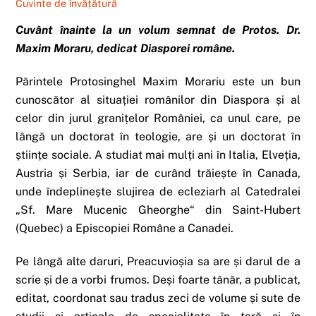
Cuvinte de învățătură
Cuvânt înainte la un volum semnat de Protos. Dr.
Maxim Moraru, dedicat Diasporei române.
Părintele Protosinghel Maxim Morariu este un bun
cunoscător al situației românilor din Diaspora și al
celor din jurul granițelor României, ca unul care, pe
lângă un doctorat în teologie, are și un doctorat în
științe sociale. A studiat mai mulți ani în Italia, Elveția,
Austria și Serbia, iar de curând trăiește în Canada,
unde îndeplinește slujirea de ecleziarh al Catedralei
„Sf. Mare Mucenic Gheorghe“ din Saint-Hubert
(Quebec) a Episcopiei Române a Canadei.
Pe lângă alte daruri, Preacuvioșia sa are și darul de a
scrie și de a vorbi frumos. Deși foarte tânăr, a publicat,
editat, coordonat sau tradus zeci de volume și sute de