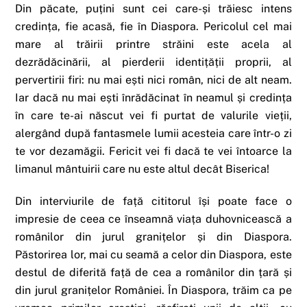
Din păcate, puțini sunt cei care-și trăiesc intens
credința, fie acasă, fie în Diaspora. Pericolul cel mai
mare al trăirii printre străini este acela al
dezrădăcinării, al pierderii identițății proprii, al
pervertirii firi: nu mai ești nici român, nici de alt neam.
Iar dacă nu mai ești înrădăcinat în neamul și credința
în care te-ai născut vei fi purtat de valurile vieții,
alergând după fantasmele lumii acesteia care într-o zi
te vor dezamăgii. Fericit vei fi dacă te vei întoarce la
limanul mântuirii care nu este altul decât Biserica!
Din interviurile de față cititorul își poate face o
impresie de ceea ce înseamnă viața duhovnicească a
românilor din jurul granițelor și din Diaspora.
Păstorirea lor, mai cu seamă a celor din Diaspora, este
destul de diferită față de cea a românilor din țară și
din jurul granițelor României. În Diaspora, trăim ca pe