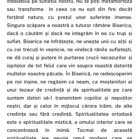
indelebilă pe sufletul nostru. Nu te poți metamorfoza
sau transforma în ceea ce nu ești din fire decât
forțând natura, cu prețul unor suferințe imense.
Singura scăpare a noastră a tuturor rămâne Biserica,
dacă o căutăm și dacă ne integrăm în ea cu trup și
suflet. Biserica ne înfrățește, ne unește unii cu alții și
cu cei trecuți în veșnicie, ne vindecă rănile sufletești,
ne dă curaj și putere în purtarea crucii necazurilor și
ispitelor de tot felul care vin asupra noastră datorită
multelor noastre păcate. În Biserică, ne redescoperim
pe noi înșine, ne regăsim ca neam, ca moștenitori ai
unui tezaur de credință și de spiritualitate pe care
suntem datori să-l transmitem copiilor și nepoților
noștri, dar și celor în mijlocul cărora trăim, de alte
credințe sau fără credință. Spiritualitatea ortodoxă
este o spiritualitate mistică, a omului interior care se
concentrează în inimă. Tocmai de această
spiritualitate are nevoie omul modern care se