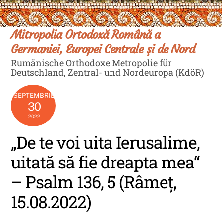
Skip
Men
to
content
Mitropolia Ortodoxă Română a
Germaniei, Europei Centrale și de Nord
Rumänische Orthodoxe Metropolie für
Deutschland, Zentral- und Nordeuropa (KdöR)
SEPTEMBRIE
30
2022
„De te voi uita Ierusalime,
uitată să fie dreapta mea“
– Psalm 136, 5 (Râmeț,
15.08.2022)