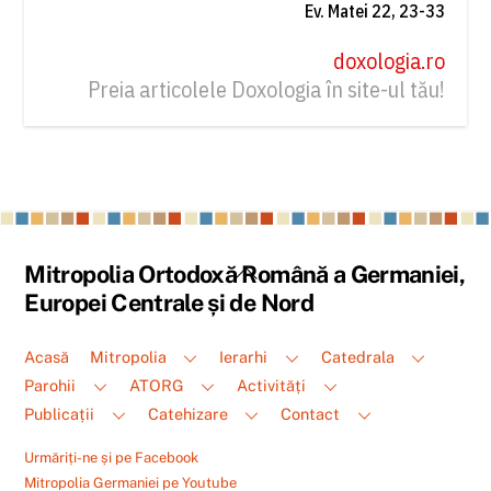
Ev. Matei 22, 23-33
doxologia.ro
Preia articolele Doxologia în site-ul tău!
Back
Mitropolia Ortodoxă Română a Germaniei,
To
Europei Centrale și de Nord
Top
Acasă
Mitropolia
Ierarhi
Catedrala
Parohii
ATORG
Activități
Publicații
Catehizare
Contact
Urmăriți-ne și pe Facebook
Mitropolia Germaniei pe Youtube