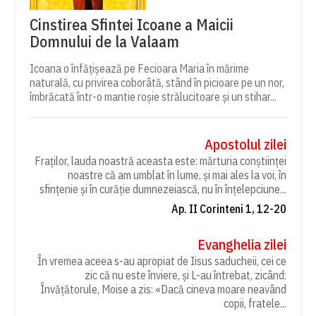
Cinstirea Sfintei Icoane a Maicii
Domnului de la Valaam
Icoana o înfățișează pe Fecioara Maria în mărime
naturală, cu privirea coborâtă, stând în picioare pe un nor,
îmbrăcată într-o mantie roșie strălucitoare și un stihar...
Apostolul zilei
Fraților, lauda noastră aceasta este: mărturia conștiinței
noastre că am umblat în lume, și mai ales la voi, în
sfințenie și în curăție dumnezeiască, nu în înțelepciune...
Ap. II Corinteni 1, 12-20
Evanghelia zilei
În vremea aceea s-au apropiat de Iisus saducheii, cei ce
zic că nu este înviere, și L-au întrebat, zicând:
Învățătorule, Moise a zis: «Dacă cineva moare neavând
copii, fratele...