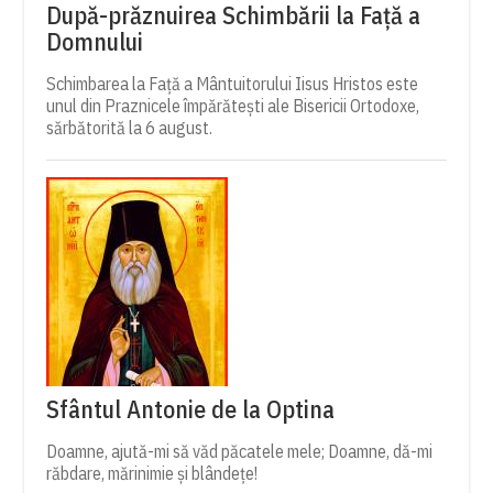
După-prăznuirea Schimbării la Față a
Domnului
Schimbarea la Față a Mântuitorului Iisus Hristos este
unul din Praznicele împărătești ale Bisericii Ortodoxe,
sărbătorită la 6 august.
Sfântul Antonie de la Optina
Doamne, ajută-mi să văd păcatele mele; Doamne, dă-mi
răbdare, mărinimie şi blândeţe!