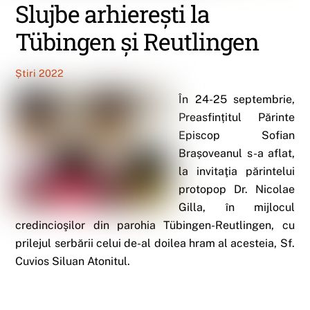
Slujbe arhierești la
Tübingen și Reutlingen
Știri 2022
În 24-25 septembrie,
Preasfințitul Părinte
Episcop Sofian
Brașoveanul s-a aflat,
la invitaţia părintelui
protopop Dr. Nicolae
Gilla, în mijlocul
credincioşilor din parohia Tübingen-Reutlingen, cu
prilejul serbării celui de-al doilea hram al acesteia, Sf.
Cuvios Siluan Atonitul.