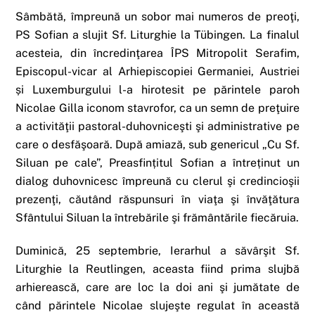
Sâmbătă, împreună un sobor mai numeros de preoţi,
PS Sofian a slujit Sf. Liturghie la Tübingen. La finalul
acesteia, din încredinţarea ÎPS Mitropolit Serafim,
Episcopul-vicar al Arhiepiscopiei Germaniei, Austriei
și Luxemburgului l-a hirotesit pe părintele paroh
Nicolae Gilla iconom stavrofor, ca un semn de preţuire
a activităţii pastoral-duhovniceşti şi administrative pe
care o desfăşoară. După amiază, sub genericul „Cu Sf.
Siluan pe cale”, Preasfințitul Sofian a întreținut un
dialog duhovnicesc împreună cu clerul şi credincioşii
prezenţi, căutând răspunsuri în viaţa şi învăţătura
Sfântului Siluan la întrebările şi frământările fiecăruia.
Duminică, 25 septembrie, Ierarhul a săvârşit Sf.
Liturghie la Reutlingen, aceasta fiind prima slujbă
arhierească, care are loc la doi ani şi jumătate de
când părintele Nicolae slujeşte regulat în această