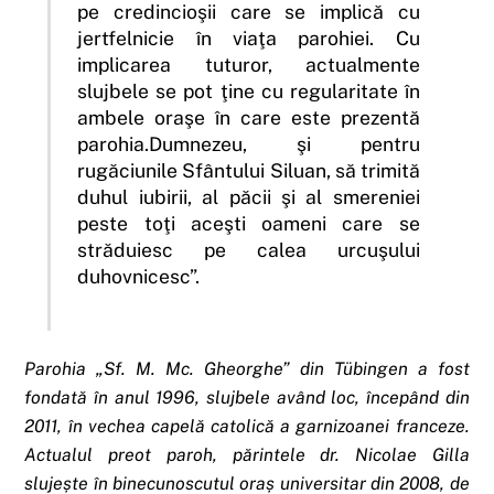
pe credincioşii care se implică cu
jertfelnicie în viaţa parohiei. Cu
implicarea tuturor, actualmente
slujbele se pot ţine cu regularitate în
ambele oraşe în care este prezentă
parohia.Dumnezeu, şi pentru
rugăciunile Sfântului Siluan, să trimită
duhul iubirii, al păcii şi al smereniei
peste toţi aceşti oameni care se
străduiesc pe calea urcuşului
duhovnicesc”.
Parohia „Sf. M. Mc. Gheorghe” din Tübingen a fost
fondată în anul 1996, slujbele având loc, începând din
2011, în vechea capelă catolică a garnizoanei franceze.
Actualul preot paroh, părintele dr. Nicolae Gilla
slujește în binecunoscutul oraș universitar din 2008, de