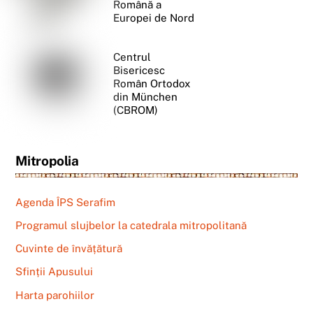
Română a
Europei de Nord
Centrul
Bisericesc
Român Ortodox
din München
(CBROM)
Mitropolia
Agenda ÎPS Serafim
Programul slujbelor la catedrala mitropolitană
Cuvinte de învățătură
Sfinții Apusului
Harta parohiilor