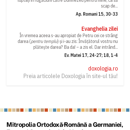
scap de...
Ap. Romani 15, 30-33
Evanghelia zilei
În vremea aceea s-au apropiat de Petru cei ce strâng
darea (
pentru templu
) și i-au zis: Învățătorul vostru nu
plătește darea? Ba da! – a zis el. Dar intrând...
Ev. Matei 17, 24-27; 18, 1-4
doxologia.ro
Preia articolele Doxologia în site-ul tău!
Back
Mitropolia Ortodoxă Română a Germaniei,