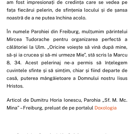
am fost impresionați de credința care se vedea pe
fața fiecărui pelerin, de sfințenia locului și de șansa
noastră de a ne putea închina acolo.
În numele Parohiei din Freiburg, mulțumim părintelui
Mircea Tudorache pentru organizarea perfectă a
călătoriei la Ulm. „Oricine voiește să vină după mine,
să-și ia crucea și să-mi urmeze Mie”, stă scris la Marcu
8, 34. Acest pelerinaj ne-a permis să înțelegem
cuvintele sfinte și să simțim, chiar și fiind departe de
casă, puterea mângâietoare a Domnului nostru Iisus
Hristos.
Articol de Dumitru Horia Ionescu, Parohia „Sf. M. Mc.
Mina” – Freiburg, preluat de pe portalul
Doxologia