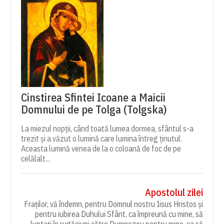
Cinstirea Sfintei Icoane a Maicii
Domnului de pe Tolga (Tolgska)
La miezul nopții, când toată lumea dormea, sfântul s-a
trezit și a văzut o lumină care lumina întreg ținutul.
Aceasta lumină venea de la o coloană de foc de pe
celălalt...
Apostolul zilei
Fraților, vă îndemn, pentru Domnul nostru Iisus Hristos și
pentru iubirea Duhului Sfânt, ca împreună cu mine, să
luptați în rugăciuni către Dumnezeu pentru mine, ca să