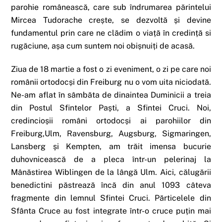
parohie românească, care sub îndrumarea părintelui
Mircea Tudorache crește, se dezvoltă și devine
fundamentul prin care ne clădim o viață în credință si
rugăciune, așa cum suntem noi obișnuiți de acasă.
Ziua de 18 martie a fost o zi eveniment, o zi pe care noi
românii ortodocși din Freiburg nu o vom uita niciodată.
Ne-am aflat în sâmbăta de dinaintea Duminicii a treia
din Postul Sfintelor Paști, a Sfintei Cruci. Noi,
credincioșii români ortodocși ai parohiilor din
Freiburg,Ulm, Ravensburg, Augsburg, Sigmaringen,
Lansberg și Kempten, am trăit imensa bucurie
duhovnicească de a pleca într-un pelerinaj la
Mânăstirea Wiblingen de la lângă Ulm. Aici, călugării
benedictini păstrează încă din anul 1093 câteva
fragmente din lemnul Sfintei Cruci. Părticelele din
Sfânta Cruce au fost integrate într-o cruce puțin mai