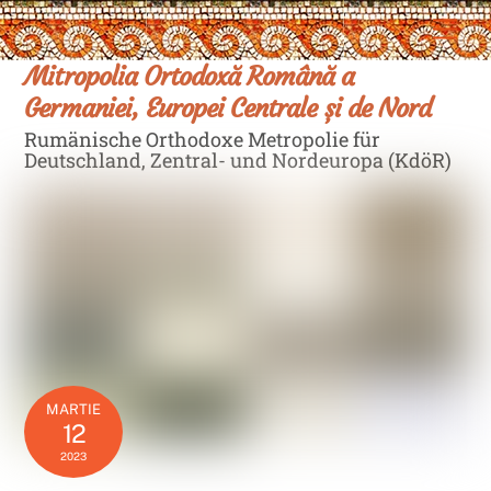
Skip
Men
to
content
Mitropolia Ortodoxă Română a
Germaniei, Europei Centrale și de Nord
Rumänische Orthodoxe Metropolie für
Deutschland, Zentral- und Nordeuropa (KdöR)
MARTIE
12
2023