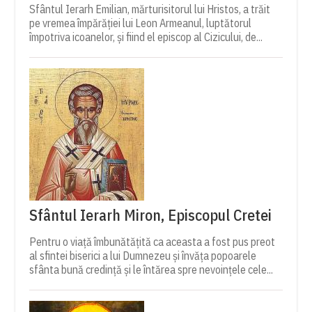
Sfântul Ierarh Emilian, mărturisitorul lui Hristos, a trăit
pe vremea împărăției lui Leon Armeanul, luptătorul
împotriva icoanelor, și fiind el episcop al Cizicului, de...
Sfântul Ierarh Miron, Episcopul Cretei
Pentru o viață îmbunătățită ca aceasta a fost pus preot
al sfintei biserici a lui Dumnezeu și învăța popoarele
sfânta bună credință și le întărea spre nevoințele cele...