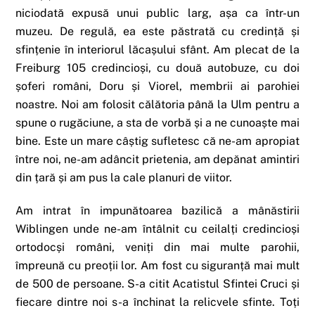
niciodată expusă unui public larg, așa ca într-un
muzeu. De regulă, ea este păstrată cu credință și
sfințenie în interiorul lăcașului sfânt. Am plecat de la
Freiburg 105 credincioși, cu două autobuze, cu doi
șoferi români, Doru și Viorel, membrii ai parohiei
noastre. Noi am folosit călătoria până la Ulm pentru a
spune o rugăciune, a sta de vorbă și a ne cunoaște mai
bine. Este un mare câștig sufletesc că ne-am apropiat
între noi, ne-am adâncit prietenia, am depănat amintiri
din țară și am pus la cale planuri de viitor.
Am intrat în impunătoarea bazilică a mânăstirii
Wiblingen unde ne-am întâlnit cu ceilalți credincioși
ortodocși români, veniți din mai multe parohii,
împreună cu preoții lor. Am fost cu siguranță mai mult
de 500 de persoane. S-a citit Acatistul Sfintei Cruci și
fiecare dintre noi s-a închinat la relicvele sfinte. Toți