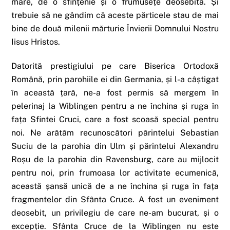
mare, de o sfințenie și o frumusețe deosebită. Și
trebuie să ne gândim că aceste părticele stau de mai
bine de două milenii mărturie Învierii Domnului Nostru
Iisus Hristos.
Datorită prestigiului pe care Biserica Ortodoxă
Română, prin parohiile ei din Germania, și l-a câștigat
în această țară, ne-a fost permis să mergem în
pelerinaj la Wiblingen pentru a ne închina și ruga în
fața Sfintei Cruci, care a fost scoasă special pentru
noi. Ne arătăm recunoscători părintelui Sebastian
Suciu de la parohia din Ulm și părintelui Alexandru
Roșu de la parohia din Ravensburg, care au mijlocit
pentru noi, prin frumoasa lor activitate ecumenică,
această șansă unică de a ne închina și ruga în fața
fragmentelor din Sfânta Cruce. A fost un eveniment
deosebit, un privilegiu de care ne-am bucurat, și o
excepție. Sfânta Cruce de la Wiblingen nu este