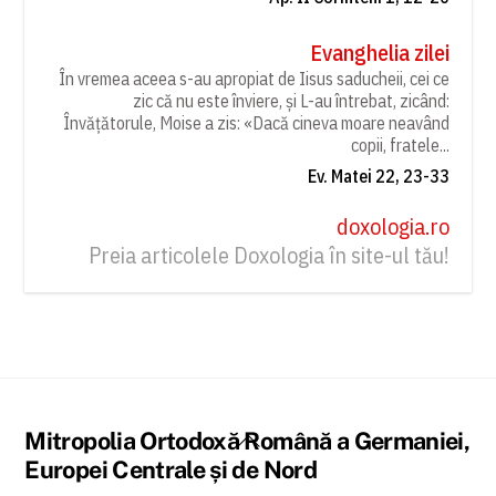
Evanghelia zilei
În vremea aceea s-au apropiat de Iisus saducheii, cei ce
zic că nu este înviere, și L-au întrebat, zicând:
Învățătorule, Moise a zis: «Dacă cineva moare neavând
copii, fratele...
Ev. Matei 22, 23-33
doxologia.ro
Preia articolele Doxologia în site-ul tău!
Back
Mitropolia Ortodoxă Română a Germaniei,
To
Europei Centrale și de Nord
Top