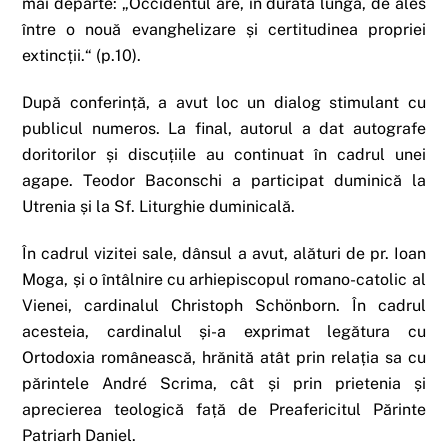
mai departe: „Occidentul are, în durata lungă, de ales
între o nouă evanghelizare și certitudinea propriei
extincții.“ (p.10).
După conferință, a avut loc un dialog stimulant cu
publicul numeros. La final, autorul a dat autografe
doritorilor și discuțiile au continuat în cadrul unei
agape. Teodor Baconschi a participat duminică la
Utrenia și la Sf. Liturghie duminicală.
În cadrul vizitei sale, dânsul a avut, alături de pr. Ioan
Moga, și o întâlnire cu arhiepiscopul romano-catolic al
Vienei, cardinalul Christoph Schönborn. În cadrul
acesteia, cardinalul și-a exprimat legătura cu
Ortodoxia românească, hrănită atât prin relația sa cu
părintele André Scrima, cât și prin prietenia și
aprecierea teologică față de Preafericitul Părinte
Patriarh Daniel.