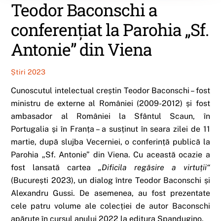
Teodor Baconschi a
conferențiat la Parohia „Sf.
Antonie” din Viena
Știri 2023
Cunoscutul intelectual creștin Teodor Baconschi – fost
ministru de externe al României (2009-2012) și fost
ambasador al României la Sfântul Scaun, în
Portugalia și în Franța – a susținut în seara zilei de 11
martie, după slujba Vecerniei, o conferință publică la
Parohia „Sf. Antonie” din Viena. Cu această ocazie a
fost lansată cartea
„Dificila regăsire a virtuții“
(București 2023), un dialog între Teodor Baconschi și
Alexandru Gussi. De asemenea, au fost prezentate
cele patru volume ale colecției de autor Baconschi
apărute în cursul anului 2022 la editura Spandugino.