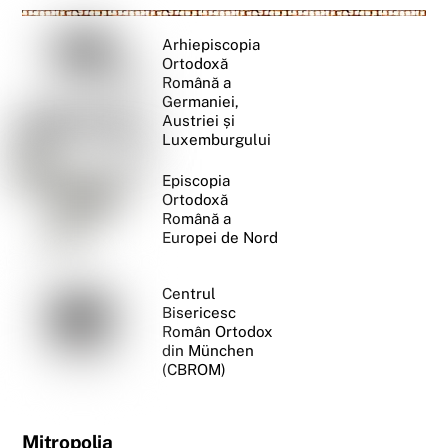
Arhiepiscopia
Ortodoxă
Română a
Germaniei,
Austriei și
Luxemburgului
Episcopia
Ortodoxă
Română a
Europei de Nord
Centrul
Bisericesc
Român Ortodox
din München
(CBROM)
Mitropolia