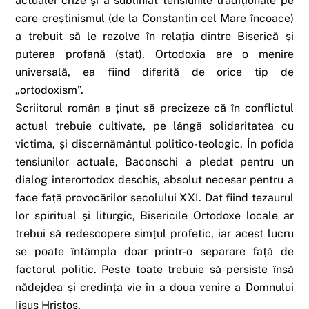
actualei crize și a subliniat tensiunile tradiționale pe
care creștinismul (de la Constantin cel Mare încoace)
a trebuit să le rezolve în relația dintre Biserică și
puterea profană (stat). Ortodoxia are o menire
universală, ea fiind diferită de orice tip de
„ortodoxism”.
Scriitorul român a ținut să precizeze că în conflictul
actual trebuie cultivate, pe lângă solidaritatea cu
victima, și discernământul politico-teologic. În pofida
tensiunilor actuale, Baconschi a pledat pentru un
dialog interortodox deschis, absolut necesar pentru a
face față provocărilor secolului XXI. Dat fiind tezaurul
lor spiritual și liturgic, Bisericile Ortodoxe locale ar
trebui să redescopere simțul profetic, iar acest lucru
se poate întâmpla doar printr-o separare față de
factorul politic. Peste toate trebuie să persiste însă
nădejdea și credința vie în a doua venire a Domnului
Iisus Hristos.