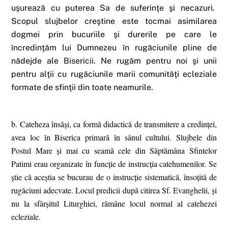
uşurează cu puterea Sa de suferinţe şi necazuri.
Scopul slujbelor creştine este tocmai asimilarea
dogmei prin bucuriile şi durerile pe care le
încredinţăm lui Dumnezeu în rugăciunile pline de
nădejde ale Bisericii. Ne rugăm pentru noi şi unii
pentru alţii cu rugăciunile marii comunităţi ecleziale
formate de sfinţii din toate neamurile.
b. Cateheza însăşi, ca formă didactică de transmitere a credinţei,
avea loc în Biserica primară în sânul cultului. Slujbele din
Postul Mare şi mai cu seamă cele din Săptămâna Sfintelor
Patimi erau organizate în funcţie de instrucţia catehumenilor. Se
ştie că aceştia se bucurau de o instrucţie sistematică, însoţită de
rugăciuni adecvate. Locul predicii după citirea Sf. Evanghelii, şi
nu la sfârşitul Liturghiei, rămâne locul normal al catehezei
ecleziale.