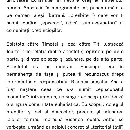
unicitatea Euharistiei în fiecare oraş al Imperiului
roman. Apostolii, în peregrinările lor, puneau mâinile
pe oameni aleşi (bătrâni, „presbiteri”) care vor fi
numiţi curând „episcopi”, adică „supraveghetori” ai
comunităţii credincioşilor.
Epistola către Timotei şi cea către Tit ilustrează
foarte bine relaţia dintre apostol şi episcop, pe de-o
parte, şi dintre episcop şi adunare, pe de altă parte.
Apostolul era un itinerant. Episcopul era în
permanenţă de faţă şi putea fi recunoscut drept
interlocutor şi responsabilul Bisericii oraşului.
Aşa a
luat naştere ceea ce s-a numit „episcopatul
monarhic”: într-un oraş, un singur episcop prezidează
o singură comunitate euharistică.
Episcopul, colegiul
preoţilor şi cel al diaconilor, precum şi adunarea
laicilor formau împreună Biserica locală. Astfel se
vorbeşte, urmând principiul concret al „teritorialităţii”,