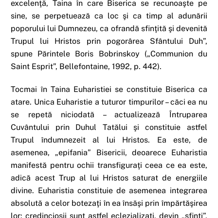
excelenţă, Taina în care Biserica se recunoaşte pe
sine, se perpetuează ca loc şi ca timp al adunării
poporului lui Dumnezeu, ca ofrandă sfinţită şi devenită
Trupul lui Hristos prin pogorârea Sfântului Duh”,
spune Părintele Boris Bobrinskoy („Communion du
Saint Esprit”, Bellefontaine, 1992, p. 442).
Tocmai în Taina Euharistiei se constituie Biserica ca
atare. Unica Euharistie a tuturor timpurilor – căci ea nu
se repetă niciodată – actualizează Întruparea
Cuvântului prin Duhul Tatălui şi constituie astfel
Trupul îndumnezeit al lui Hristos. Ea este, de
asemenea, „epifania” Bisericii, deoarece Euharistia
manifestă pentru ochii transfiguraţi ceea ce ea este,
adică acest Trup al lui Hristos saturat de energiile
divine. Euharistia constituie de asemenea integrarea
absolută a celor botezaţi în ea însăşi prin împărtăşirea
lor: credincioşii sunt astfel eclezializaţi, devin „sfinţi”,