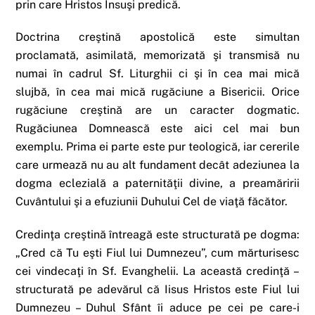
prin care Hristos Însuşi predică.
Doctrina creştină apostolică este simultan
proclamată, asimilată, memorizată şi transmisă nu
numai în cadrul Sf. Liturghii ci şi în cea mai mică
slujbă, în cea mai mică rugăciune a Bisericii. Orice
rugăciune creştină are un caracter dogmatic.
Rugăciunea Domnească este aici cel mai bun
exemplu. Prima ei parte este pur teologică, iar cererile
care urmează nu au alt fundament decât adeziunea la
dogma eclezială a paternităţii divine, a preamăririi
Cuvântului şi a efuziunii Duhului Cel de viaţă făcător.
Credinţa creştină întreagă este structurată pe dogma:
„Cred că Tu eşti Fiul lui Dumnezeu”, cum mărturisesc
cei vindecaţi în Sf. Evanghelii. La această credinţă –
structurată pe adevărul că Iisus Hristos este Fiul lui
Dumnezeu – Duhul Sfânt îi aduce pe cei pe care-i