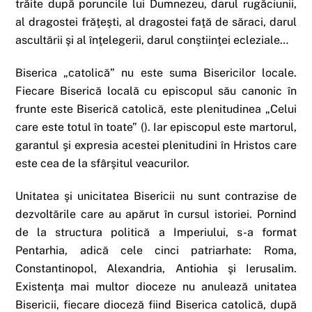
trăite după poruncile lui Dumnezeu, darul rugăciunii,
al dragostei frăţeşti, al dragostei faţă de săraci, darul
ascultării şi al înţelegerii, darul conştiinţei ecleziale…
Biserica „catolică” nu este suma Bisericilor locale.
Fiecare Biserică locală cu episcopul său canonic în
frunte este Biserică catolică, este plenitudinea „Celui
care este totul în toate” (). Iar episcopul este martorul,
garantul şi expresia acestei plenitudini în Hristos care
este cea de la sfârşitul veacurilor.
Unitatea şi unicitatea Bisericii nu sunt contrazise de
dezvoltările care au apărut în cursul istoriei. Pornind
de la structura politică a Imperiului, s-a format
Pentarhia, adică cele cinci patriarhate: Roma,
Constantinopol, Alexandria, Antiohia şi Ierusalim.
Existenţa mai multor dioceze nu anulează unitatea
Bisericii, fiecare dioceză fiind Biserica catolică, după