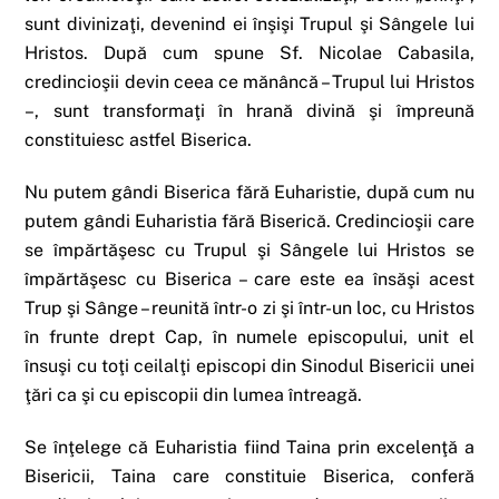
sunt divinizaţi, devenind ei înşişi Trupul şi Sângele lui
Hristos. După cum spune Sf. Nicolae Cabasila,
credincioşii devin ceea ce mănâncă – Trupul lui Hristos
–, sunt transformaţi în hrană divină şi împreună
constituiesc astfel Biserica.
Nu putem gândi Biserica fără Euharistie, după cum nu
putem gândi Euharistia fără Biserică. Credincioşii care
se împărtăşesc cu Trupul şi Sângele lui Hristos se
împărtăşesc cu Biserica – care este ea însăşi acest
Trup şi Sânge – reunită într-o zi şi într-un loc, cu Hristos
în frunte drept Cap, în numele episcopului, unit el
însuşi cu toţi ceilalţi episcopi din Sinodul Bisericii unei
ţări ca şi cu episcopii din lumea întreagă.
Se înţelege că Euharistia fiind Taina prin excelenţă a
Bisericii, Taina care constituie Biserica, conferă