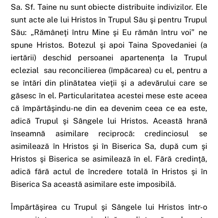
Sa. Sf. Taine nu sunt obiecte distribuite indivizilor. Ele
sunt acte ale lui Hristos în Trupul Său şi pentru Trupul
Său: „Rămâneţi întru Mine şi Eu rămân întru voi” ne
spune Hristos. Botezul şi apoi Taina Spovedaniei (a
iertării) deschid persoanei apartenenţa la Trupul
eclezial sau reconcilierea (împăcarea) cu el, pentru a
se întări din plinătatea vieţii şi a adevărului care se
găsesc în el. Particularitatea acestei mese este aceea
că împărtăşindu-ne din ea devenim ceea ce ea este,
adică Trupul şi Sângele lui Hristos. Această hrană
înseamnă asimilare reciprocă: credinciosul se
asimilează în Hristos şi în Biserica Sa, după cum şi
Hristos şi Biserica se asimilează în el. Fără credinţă,
adică fără actul de încredere totală în Hristos şi în
Biserica Sa această asimilare este imposibilă.
Împărtăşirea cu Trupul şi Sângele lui Hristos într-o