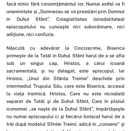
facă nimic fără consimţământul lor. Numai astfel va fi
unanimitate şi „Dumnezeu se va preaslăvi prin Domnul
în Duhul Sfânt”. Colegialitatea (sinodalitatea)
episcopatului nu cunoaşte nici subordonare, nici
adiţiune, nici confuzie.
Născută cu adevărat la Cincizecime, Biserica
primeşte de la Tatăl în Duhul Sfânt harul de a se afla
sub un singur cap, Hristos, a cărui icoană
sacramentală, şi nu delegat, este episcopul. Iar
Hristos, „Unul din Sfânta Treime” deschide prin
intermediul Trupului Său, care este Biserica, accesul
la viaţa treimică. Hristos, Care nu este niciodată
separat de Tatăl şi de Duhul Sfânt, Care în planul
iconomiei „se naşte de la Duhul Sfânt”, împărtăşeşte
nu numai episcopului ci şi fiecărui botezat harul de a
trăi după modelul Sfintei Treimi, adică în „consens” şi