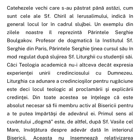
Catehezele vechi care s-au păstrat până astăzi, cum
sunt cele ale Sf. Chiril al Ierusalimului, indică în
general locul lor în cadrul slujbei. Un exemplu din
zilele noastre îl reprezintă Părintele Serghie
Boulgakov. Profesor de dogmatică la Institutul Sf.
Serghie din Paris, Părintele Serghie ţinea cursul său în
mod regulat după slujirea Sf. Liturghii cu studenţii săi.
Căci Teologia academică nu-i altceva decât expresia
experienţei unirii credinciosului cu Dumnezeu.
Liturghia ca adunare a credincioşilor pentru rugăciune
este deci locul teologic al proclamării şi explicării
credinţei. Din toate acestea se înţelege că este
absolut necesar să fii membru activ al Bisericii pentru
a te putea împărtăşi de adevărul ei. Primul sens al
cuvântului „dogmă” este, de altfel, după Sf. Vasile cel
Mare, învăţătura despre adevăr dată în interiorul
Bisericii. Aceasta nu însemnează relativizarea