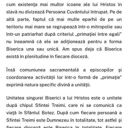
cum existenţa mai multor icoane ale lui Hristos în
slavă nu divizează Persoana Cuvântului întrupat. Pe de
altă parte, faptul că mai multe eparhii de pe un
teritoriu mai mare se regrupează într-o mitropolie sau
într-un patriarhat după criteriul „primaţiei între egali”
nu înseamnă că ele se adiţionează pentru a forma
Biserica una sau unică. Am spus deja că Biserica
există în plenitudine în fiecare dioceză.
Însă comuniunea sacramentală a episcopilor şi
coordonarea activităţii lor într-o formă de „primaţie”
exprimă natura specific divină a unităţii.
Unitatea singurei Biserici a lui Hristos este o unitate
după chipul Sfintei Treimi, care ni se comunică ca
viaţă în Sfântul Botez. După cum fiecare persoană a
Sfintei Treimi este Dumnezeu în totalitate, tot astfel şi
fiecare dioceză este Biserica în totalitate. Fiecare