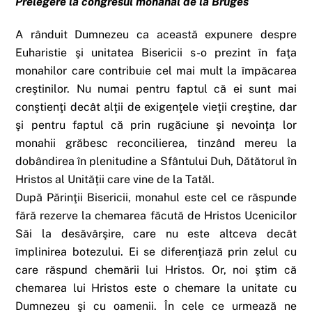
Prelegere la congresul monahal de la Bruges
A rânduit Dumnezeu ca această expunere despre
Euharistie şi unitatea Bisericii s-o prezint în faţa
monahilor care contribuie cel mai mult la împăcarea
creştinilor. Nu numai pentru faptul că ei sunt mai
conştienţi decât alţii de exigenţele vieţii creştine, dar
şi pentru faptul că prin rugăciune şi nevoinţa lor
monahii grăbesc reconcilierea, tinzând mereu la
dobândirea în plenitudine a Sfântului Duh, Dătătorul în
Hristos al Unităţii care vine de la Tatăl.
După Părinţii Bisericii, monahul este cel ce răspunde
fără rezerve la chemarea făcută de Hristos Ucenicilor
Săi la desăvârşire, care nu este altceva decât
împlinirea botezului. Ei se diferenţiază prin zelul cu
care răspund chemării lui Hristos. Or, noi ştim că
chemarea lui Hristos este o chemare la unitate cu
Dumnezeu şi cu oamenii. În cele ce urmează ne