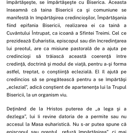
împărtăşeşte, se împărtăşeşte cu Biserica. Aceasta
înseamnă că taina Bisericii ca şi comuniune se
manifestă în împărtăşirea credincioşilor, Împărtăşania
fiind epifania Bisericii, realizarea ei ca taină a
Cuvântului Întrupat, ca icoană a Sfintei Treimi. Cel ce
prezidează Euharistia, episcopul sau din încredinţarea
lui preotul, are ca misiune pastorală de a ajuta pe
credincioşi să trăiască această coerenţă între
credinţă, doctrină şi modul de viaţă, pentru a-şi forma
astfel, treptat, o conştiinţă eclezială. El îl ajută pe
credincios să se pregătească pentru a se împărtăşi
„eclezial”, adică conştient de apartenenţa lui la Trupul
Bisericii, la un organism viu.
Deţinând de la Hristos puterea de „a lega şi a
dezlega”, lui îi revine datoria de a permite sau nu
accesul la Masa euharistică. Nu s-ar putea spune că
episcopul sau preotul „refuză împărtăşirea”, ci mai