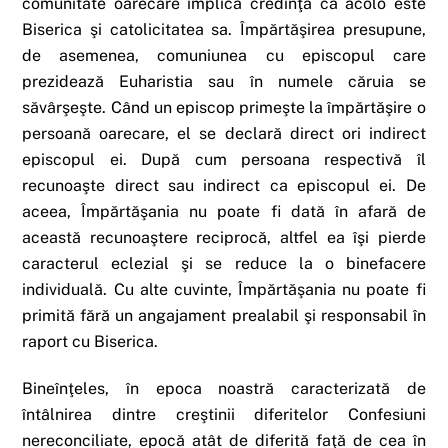
comunitate oarecare implică credinţa că acolo este
Biserica şi catolicitatea sa. Împărtăşirea presupune,
de asemenea, comuniunea cu episcopul care
prezidează Euharistia sau în numele căruia se
săvârşeşte. Când un episcop primeşte la împărtăşire o
persoană oarecare, el se declară direct ori indirect
episcopul ei. După cum persoana respectivă îl
recunoaşte direct sau indirect ca episcopul ei. De
aceea, Împărtăşania nu poate fi dată în afară de
această recunoaştere reciprocă, altfel ea îşi pierde
caracterul eclezial şi se reduce la o binefacere
individuală. Cu alte cuvinte, Împărtăşania nu poate fi
primită fără un angajament prealabil şi responsabil în
raport cu Biserica.
Bineînţeles, în epoca noastră caracterizată de
întâlnirea dintre creştinii diferitelor Confesiuni
nereconciliate, epocă atât de diferită faţă de cea în