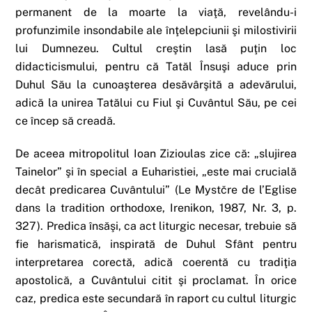
permanent de la moarte la viaţă, revelându-i
profunzimile insondabile ale înţelepciunii şi milostivirii
lui Dumnezeu. Cultul creştin lasă puţin loc
didacticismului, pentru că Tatăl Însuşi aduce prin
Duhul Său la cunoaşterea desăvârşită a adevărului,
adică la unirea Tatălui cu Fiul şi Cuvântul Său, pe cei
ce încep să creadă.
De aceea mitropolitul Ioan Zizioulas zice că: „slujirea
Tainelor” şi în special a Euharistiei, „este mai crucială
decât predicarea Cuvântului” (Le Mystčre de l’Eglise
dans la tradition orthodoxe, Irenikon, 1987, Nr. 3, p.
327). Predica însăşi, ca act liturgic necesar, trebuie să
fie harismatică, inspirată de Duhul Sfânt pentru
interpretarea corectă, adică coerentă cu tradiţia
apostolică, a Cuvântului citit şi proclamat. În orice
caz, predica este secundară în raport cu cultul liturgic