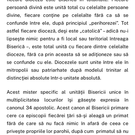
persoană divină este unită total cu celelalte persoane
divine, fiecare conţine pe celelalte fără ca să se
confunde între ele, după principiul „perihorezei”. Tot
astfel fiecare dioceză, deşi este „catolică” – adică nu-i
lipseşte nimic pentru a fi local sau teritorial întreaga
Biserică –, este total unită cu fiecare dintre celelalte
dioceze, fără ca prin aceasta să se adiţioneze sau să
se confunde cu ele. Diocezele sunt unite între ele în
mitropolii sau patriarhate după modelul trinitar al
distincţiei absolute într-o unitate absolută.
Acest mister specific al unităţii Bisericii unice în
multiplicitatea locurilor îşi găseşte expresia în
canonul 34 apostolic. Acest canon al Bisericii primare
cere ca episcopii fiecărei ţări să-şi aleagă un primat
fără de care să nu facă nimic în afară de ceea ce
priveşte propriile lor parohii, după cum primatul să nu