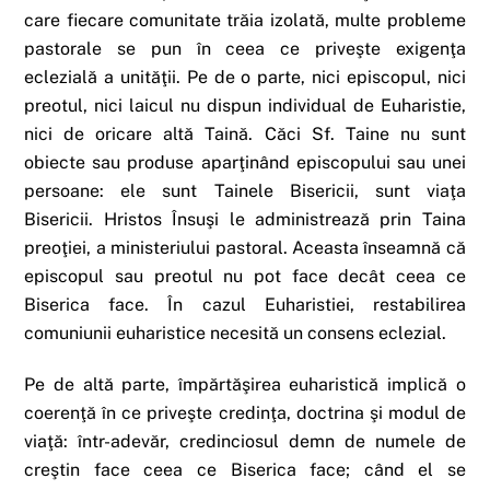
care fiecare comunitate trăia izolată, multe probleme
pastorale se pun în ceea ce priveşte exigenţa
eclezială a unităţii. Pe de o parte, nici episcopul, nici
preotul, nici laicul nu dispun individual de Euharistie,
nici de oricare altă Taină. Căci Sf. Taine nu sunt
obiecte sau produse aparţinând episcopului sau unei
persoane: ele sunt Tainele Bisericii, sunt viaţa
Bisericii. Hristos Însuşi le administrează prin Taina
preoţiei, a ministeriului pastoral. Aceasta înseamnă că
episcopul sau preotul nu pot face decât ceea ce
Biserica face. În cazul Euharistiei, restabilirea
comuniunii euharistice necesită un consens eclezial.
Pe de altă parte, împărtăşirea euharistică implică o
coerenţă în ce priveşte credinţa, doctrina şi modul de
viaţă: într-adevăr, credinciosul demn de numele de
creştin face ceea ce Biserica face; când el se