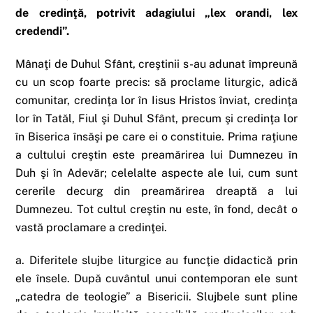
de credinţă, potrivit adagiului „lex orandi, lex
credendi”.
Mânaţi de Duhul Sfânt, creştinii s-au adunat împreună
cu un scop foarte precis: să proclame liturgic, adică
comunitar, credinţa lor în Iisus Hristos înviat, credinţa
lor în Tatăl, Fiul şi Duhul Sfânt, precum şi credinţa lor
în Biserica însăşi pe care ei o constituie. Prima raţiune
a cultului creştin este preamărirea lui Dumnezeu în
Duh şi în Adevăr; celelalte aspecte ale lui, cum sunt
cererile decurg din preamărirea dreaptă a lui
Dumnezeu. Tot cultul creştin nu este, în fond, decât o
vastă proclamare a credinţei.
a. Diferitele slujbe liturgice au funcţie didactică prin
ele însele. După cuvântul unui contemporan ele sunt
„catedra de teologie” a Bisericii. Slujbele sunt pline