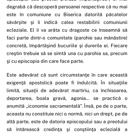
degrabă că descoperă persoanei respective că nu mai
este în comuniune cu Biserica datorită păcatelor
săvârşite şi îi indică calea restabilirii comuniunii
ecleziale. El îi va arăta cu dragoste ce înseamnă să
faci parte dintr-o comunitate (parohie sau mănăstire)
concretă, împărtăşind bucuriile şi durerile ei. Fiecare
creştin trebuie să se simtă una cu parohia sa, precum
şi cu episcopia din care face parte.
Este adevărat că sunt circumstanţe în care această
exigenţă apostolică poate fi îndulcită. În situaţiile
limită, situaţii de adevărat martiriu, ca închisoarea,
deportarea, boala gravă, agonia… se practică o
anumită „iconomie sacramentală”. Însă, pe de o parte,
aceasta nu constituie nici o normă, nici un drept, pe de
altă parte, este de datoria episcopului sau a preotului
să întărească credinţa şi conştiinţa eclezială a