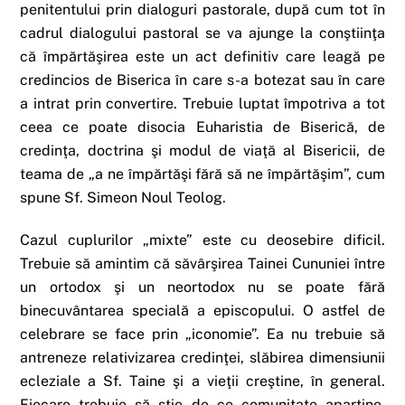
penitentului prin dialoguri pastorale, după cum tot în
cadrul dialogului pastoral se va ajunge la conştiinţa
că împărtăşirea este un act definitiv care leagă pe
credincios de Biserica în care s-a botezat sau în care
a intrat prin convertire. Trebuie luptat împotriva a tot
ceea ce poate disocia Euharistia de Biserică, de
credinţa, doctrina şi modul de viaţă al Bisericii, de
teama de „a ne împărtăşi fără să ne împărtăşim”, cum
spune Sf. Simeon Noul Teolog.
Cazul cuplurilor „mixte” este cu deosebire dificil.
Trebuie să amintim că săvârşirea Tainei Cununiei între
un ortodox şi un neortodox nu se poate fără
binecuvântarea specială a episcopului. O astfel de
celebrare se face prin „iconomie”. Ea nu trebuie să
antreneze relativizarea credinţei, slăbirea dimensiunii
ecleziale a Sf. Taine şi a vieţii creştine, în general.
Fiecare trebuie să ştie de ce comunitate aparţine,