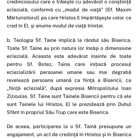
credinciosului care o trăieşte cu adevărat o conştiinţă
eclezială, conformă cu „modul de viaţă” (Sf. Maxim
Mărturisitorul) pe care Hristos îl împărtăşeşte celor ce
cred în El, şi anume modul de viaţă trinitar.
b. Teologia Sf. Taine implică la rândul său Biserica.
Toate Sf. Taine au prin natura lor însăşi o dimensiune
eclezială. Aceasta este adevărat înainte de toate
pentru Sf. Botez, Taina care iniţiază procesul
eclezializării persoanei umane sau mai degrabă
revelează persoana umană ca fiinţă a Bisericii, ca
„fiinţă eclezială”, după expresia Mitropolitului Ioan
Zizioulas. Sf. Taine sunt Tainele Bisericii pentru că ele
sunt Tainele lui Hristos. El le prezidează prin Duhul
Sfânt în propriul Său Trup care este Biserica.
De aceea, participarea la o Sf. Taină presupune un
angajament, un act de credinţă în Hristos şi în Biserica