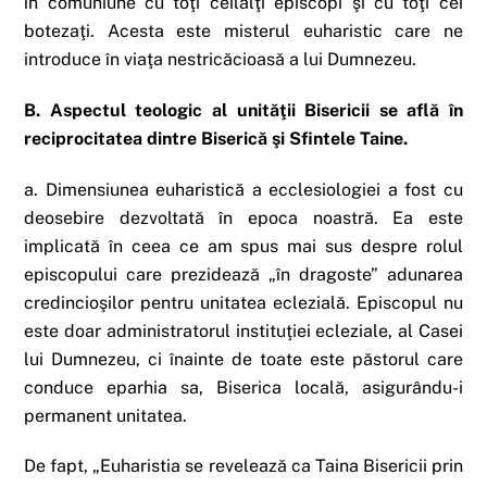
în comuniune cu toţi ceilalţi episcopi şi cu toţi cei
botezaţi. Acesta este misterul euharistic care ne
introduce în viaţa nestricăcioasă a lui Dumnezeu.
B. Aspectul teologic al unităţii Bisericii se află în
reciprocitatea dintre Biserică şi Sfintele Taine.
a. Dimensiunea euharistică a ecclesiologiei a fost cu
deosebire dezvoltată în epoca noastră. Ea este
implicată în ceea ce am spus mai sus despre rolul
episcopului care prezidează „în dragoste” adunarea
credincioşilor pentru unitatea eclezială. Episcopul nu
este doar administratorul instituţiei ecleziale, al Casei
lui Dumnezeu, ci înainte de toate este păstorul care
conduce eparhia sa, Biserica locală, asigurându-i
permanent unitatea.
De fapt, „Euharistia se revelează ca Taina Bisericii prin