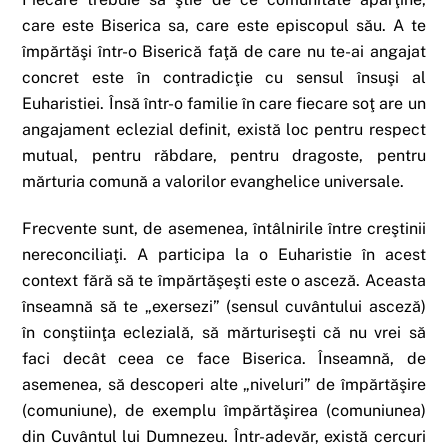
care este Biserica sa, care este episcopul său. A te
împărtăşi într-o Biserică faţă de care nu te-ai angajat
concret este în contradicţie cu sensul însuşi al
Euharistiei. Însă într-o familie în care fiecare soţ are un
angajament eclezial definit, există loc pentru respect
mutual, pentru răbdare, pentru dragoste, pentru
mărturia comună a valorilor evanghelice universale.
Frecvente sunt, de asemenea, întâlnirile între creştinii
nereconciliaţi. A participa la o Euharistie în acest
context fără să te împărtăşeşti este o asceză. Aceasta
înseamnă să te „exersezi” (sensul cuvântului asceză)
în conştiinţa eclezială, să mărturiseşti că nu vrei să
faci decât ceea ce face Biserica. Înseamnă, de
asemenea, să descoperi alte „niveluri” de împărtăşire
(comuniune), de exemplu împărtăşirea (comuniunea)
din Cuvântul lui Dumnezeu. Într-adevăr, există cercuri