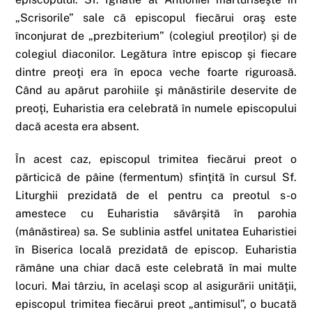
„Scrisorile” sale că episcopul fiecărui oraş este
înconjurat de „prezbiterium” (colegiul preoţilor) şi de
colegiul diaconilor. Legătura între episcop şi fiecare
dintre preoţi era în epoca veche foarte riguroasă.
Când au apărut parohiile şi mânăstirile deservite de
preoţi, Euharistia era celebrată în numele episcopului
dacă acesta era absent.
În acest caz, episcopul trimitea fiecărui preot o
părticică de pâine (fermentum) sfinţită în cursul Sf.
Liturghii prezidată de el pentru ca preotul s-o
amestece cu Euharistia săvârşită în parohia
(mânăstirea) sa. Se sublinia astfel unitatea Euharistiei
în Biserica locală prezidată de episcop. Euharistia
rămâne una chiar dacă este celebrată în mai multe
locuri. Mai târziu, în acelaşi scop al asigurării unităţii,
episcopul trimitea fiecărui preot „antimisul”, o bucată