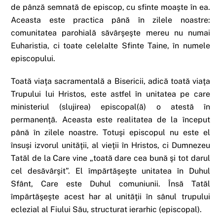
de pânză semnată de episcop, cu sfinte moaşte în ea.
Aceasta este practica până în zilele noastre:
comunitatea parohială săvârşeşte mereu nu numai
Euharistia, ci toate celelalte Sfinte Taine, în numele
episcopului.
Toată viaţa sacramentală a Bisericii, adică toată viaţa
Trupului lui Hristos, este astfel în unitatea pe care
ministeriul (slujirea) episcopal(ă) o atestă în
permanenţă. Aceasta este realitatea de la început
până în zilele noastre. Totuşi episcopul nu este el
însuşi izvorul unităţii, al vieţii în Hristos, ci Dumnezeu
Tatăl de la Care vine „toată dare cea bună şi tot darul
cel desăvârşit”. El împărtăşeşte unitatea în Duhul
Sfânt, Care este Duhul comuniunii. Însă Tatăl
împărtăşeşte acest har al unităţii în sânul trupului
eclezial al Fiului Său, structurat ierarhic (episcopal).