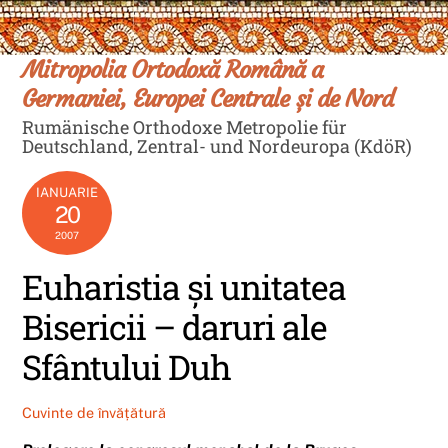
Skip
Men
to
content
Mitropolia Ortodoxă Română a
Germaniei, Europei Centrale și de Nord
Rumänische Orthodoxe Metropolie für
Deutschland, Zentral- und Nordeuropa (KdöR)
IANUARIE
20
2007
Euharistia şi unitatea
Bisericii – daruri ale
Sfântului Duh
Cuvinte de învățătură