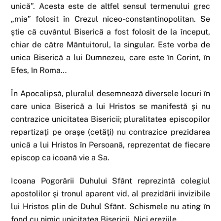
unică”. Acesta este de altfel sensul termenului grec
„mia” folosit în Crezul niceo-constantinopolitan. Se
ştie că cuvântul Biserică a fost folosit de la început,
chiar de către Mântuitorul, la singular. Este vorba de
unica Biserică a lui Dumnezeu, care este în Corint, în
Efes, în Roma…
În Apocalipsă, pluralul desemnează diversele locuri în
care unica Biserică a lui Hristos se manifestă şi nu
contrazice unicitatea Bisericii; pluralitatea episcopilor
repartizaţi pe oraşe (cetăţi) nu contrazice prezidarea
unică a lui Hristos în Persoană, reprezentat de fiecare
episcop ca icoană vie a Sa.
Icoana Pogorârii Duhului Sfânt reprezintă colegiul
apostolilor şi tronul aparent vid, al prezidării invizibile
lui Hristos plin de Duhul Sfânt. Schismele nu ating în
fond cu nimic unicitatea Bisericii. Nici ereziile.