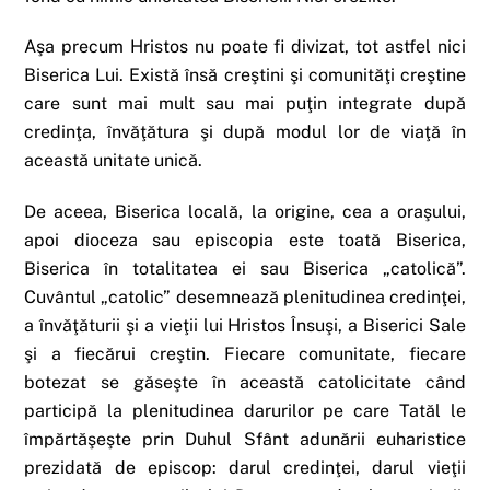
Aşa precum Hristos nu poate fi divizat, tot astfel nici
Biserica Lui. Există însă creştini şi comunităţi creştine
care sunt mai mult sau mai puţin integrate după
credinţa, învăţătura şi după modul lor de viaţă în
această unitate unică.
De aceea, Biserica locală, la origine, cea a oraşului,
apoi dioceza sau episcopia este toată Biserica,
Biserica în totalitatea ei sau Biserica „catolică”.
Cuvântul „catolic” desemnează plenitudinea credinţei,
a învăţăturii şi a vieţii lui Hristos Însuşi, a Biserici Sale
şi a fiecărui creştin. Fiecare comunitate, fiecare
botezat se găseşte în această catolicitate când
participă la plenitudinea darurilor pe care Tatăl le
împărtăşeşte prin Duhul Sfânt adunării euharistice
prezidată de episcop: darul credinţei, darul vieţii