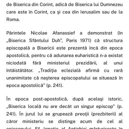
de Biserica din Corint, adică de Biserica lui Dumnezeu
care este în Corint, ca şi cea din Ierusalim sau de la
Roma.
Părintele Nicolae Afanassief a demonstrat (în
„Biserica Sfântului Duh”, Paris 1971) că structura
episcopală a Bisericii este prezentă încă din epoca
apostolică, pentru că adunarea euharistică n-a existat
niciodată fără ministeriul prezidării, al unui
întâistătător. „Tradiţia eclezială afirmă cu rară
unanimitate că naşterea episcopatului se situează în
epoca apostolică” (p. 241).
În epoca post-apostolică, după acelaşi istoric,
„Biserica locală nu are decât un singur episcop” (p.
241). În jurul lui se grupează preoţii (prezbiterii) al
căror ministeriu se distinge acum de cel al
episcopului. Sf. Ignatie al Antiohiei mărturiseşte în