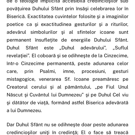
de o teologie implicită accesibilă credincioşilor sub
povăţuirea Duhului Sfânt prin însăşi celebrarea lor în
Biserică. Exactitatea cuvintelor folosite şi a imaginilor
poetice ca şi exactitudinea gesturilor şi a riturilor,
adevărul simbolurilor şi al sfintelor icoane sunt
permanent însufleţite de energiile Duhului Sfânt.
Duhul Sfânt este „Duhul adevărului”, „Suflul
revelaţiei”. El coboară şi se odihneşte de la Cinzecime,
într-o Cinzecime permanentă, peste adunarea celor
care, prin Psalmi, imne, procesiuni, gesturi
mistagogice, venerarea Sf. Icoane preamăresc pe
Creatorul cerului şi al pământului, „pe Fiul Unul
Născut şi Cuvântul lui Dumnezeu” şi pe Duhul Cel viu
şi dătător de viaţă, formând astfel Biserica adevărată
a lui Dumnezeu.
Dar Duhul Sfânt nu se odihneşte doar peste adunarea
credincioşilor uniţi în credinţă; El o face să treacă