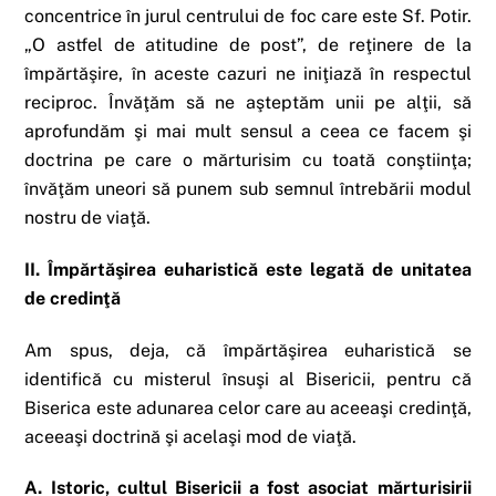
concentrice în jurul centrului de foc care este Sf. Potir.
„O astfel de atitudine de post”, de reţinere de la
împărtăşire, în aceste cazuri ne iniţiază în respectul
reciproc. Învăţăm să ne aşteptăm unii pe alţii, să
aprofundăm şi mai mult sensul a ceea ce facem şi
doctrina pe care o mărturisim cu toată conştiinţa;
învăţăm uneori să punem sub semnul întrebării modul
nostru de viaţă.
II. Împărtăşirea euharistică este legată de unitatea
de credinţă
Am spus, deja, că împărtăşirea euharistică se
identifică cu misterul însuşi al Bisericii, pentru că
Biserica este adunarea celor care au aceeaşi credinţă,
aceeaşi doctrină şi acelaşi mod de viaţă.
A. Istoric, cultul Bisericii a fost asociat mărturisirii