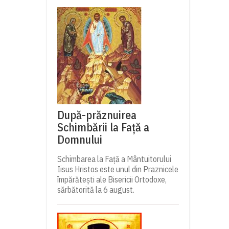
După-prăznuirea
Schimbării la Față a
Domnului
Schimbarea la Față a Mântuitorului
Iisus Hristos este unul din Praznicele
împărătești ale Bisericii Ortodoxe,
sărbătorită la 6 august.