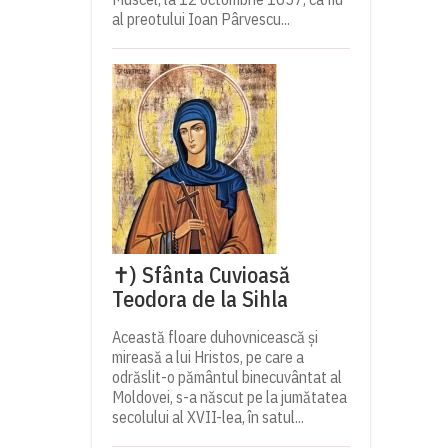
al preotului Ioan Pârvescu...
✝) Sfânta Cuvioasă
Teodora de la Sihla
Această floare duhovnicească și
mireasă a lui Hristos, pe care a
odrăslit-o pământul binecuvântat al
Moldovei, s-a născut pe la jumătatea
secolului al XVII-lea, în satul...