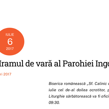
IULIE
6
2017
ramul de vară al Parohiei Ing
iri 2017
Biserica românească „Sf. Calinic d
iulie cel de-al doilea ocrotitor,
Liturghie sărbătorească va fi ofi
09:30.