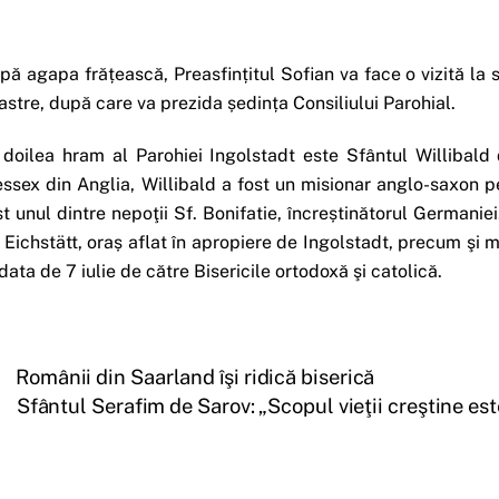
pă agapa frățească, Preasfințitul Sofian va face o vizită la s
astre, după care va prezida ședința Consiliului Parohial.
 doilea hram al Parohiei Ingolstadt este Sfântul Willibald 
ssex din Anglia, Willibald a fost un misionar anglo-saxon pe 
st unul dintre nepoţii Sf. Bonifatie, încreștinătorul Germaniei
 Eichstätt, oraș aflat în apropiere de Ingolstadt, precum şi m
 data de 7 iulie de către Bisericile ortodoxă şi catolică.
Românii din Saarland îşi ridică biserică
Sfântul Serafim de Sarov: „Scopul vieţii creştine es