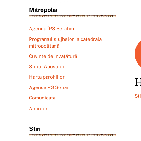
Mitropolia
Agenda ÎPS Serafim
Programul slujbelor la catedrala
mitropolitană
Cuvinte de învățătură
Sfinții Apusului
Harta parohiilor
H
Agenda PS Sofian
Șt
Comunicate
Anunțuri
Știri