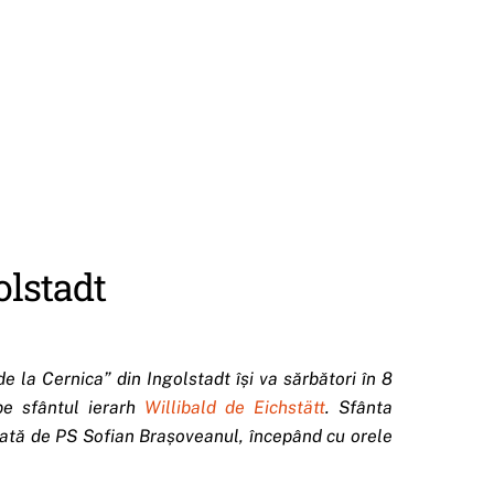
olstadt
e la Cernica” din Ingolstadt își va sărbători în 8
 pe sfântul ierarh
Willibald de Eichstätt
. Sfânta
ciată de PS Sofian Brașoveanul, începând cu orele