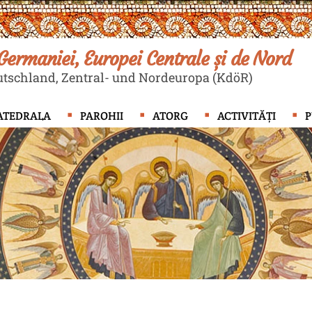
ermaniei, Europei Centrale și de Nord
tschland, Zentral- und Nordeuropa (KdöR)
ATEDRALA
PAROHII
ATORG
ACTIVITĂȚI
P