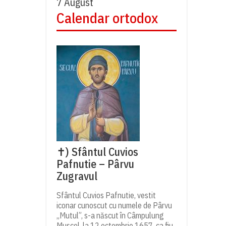
7 August
Calendar ortodox
✝) Sfântul Cuvios
Pafnutie – Pârvu
Zugravul
Sfântul Cuvios Pafnutie, vestit
iconar cunoscut cu numele de Pârvu
„Mutul”, s-a născut în Câmpulung
Muscel, la 12 octombrie 1657, ca fiu