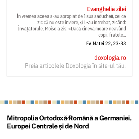
Evanghelia zilei
În vremea aceea s-au apropiat de Iisus saducheii, cei ce
zic că nu este înviere, și L-au întrebat, zicând:
Învățătorule, Moise a zis: «Dacă cineva moare neavând
copii, fratele...
Ev. Matei 22, 23-33
doxologia.ro
Preia articolele Doxologia în site-ul tău!
Back
Mitropolia Ortodoxă Română a Germaniei,
To
Europei Centrale și de Nord
Top