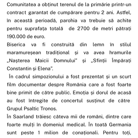
Comunitatea a obținut terenul de la primărie printr-un
contract garantat de cumpărare pentru 2 ani. Astfel,
în această perioadă, parohia va trebuie să achite
pentru suprafața totală de 2700 de metri pătrați
190.000 de euro.
Biserica va fi construită din lemn în stilul
maramureșean tradițional și va avea hramurile
„Nașterea Maicii Domnului” și „Sfinții Împărați
Constantin și Elena”.
În cadrul simpozionului a fost prezentat și un scurt
film documentar despre România care a fost foarte
bine primit de către public. Emoția și dorul de acasă
au fost întregite de concertul susținut de către
Grupul Psaltic Tronos.
În Saarland trăiesc câteva mii de români, dintre care
foarte mulți în domeniul medical. În toată Germania
sunt peste 1 milion de conaționali. Pentru toți,