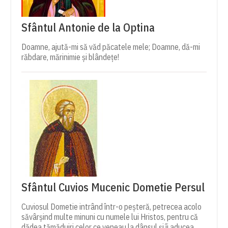
Sfântul Antonie de la Optina
Doamne, ajută-mi să văd păcatele mele; Doamne, dă-mi
răbdare, mărinimie şi blândeţe!
Sfântul Cuvios Mucenic Dometie Persul
Cuviosul Dometie intrând într-o peșteră, petrecea acolo
săvârșind multe minuni cu numele lui Hristos, pentru că
dădea tămăduiri celor ce veneau la dânsul și îi aducea