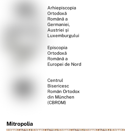
Arhiepiscopia
Ortodoxă
Română a
Germaniei,
Austriei și
Luxemburgului
Episcopia
Ortodoxă
Română a
Europei de Nord
Centrul
Bisericesc
Român Ortodox
din München
(CBROM)
Mitropolia