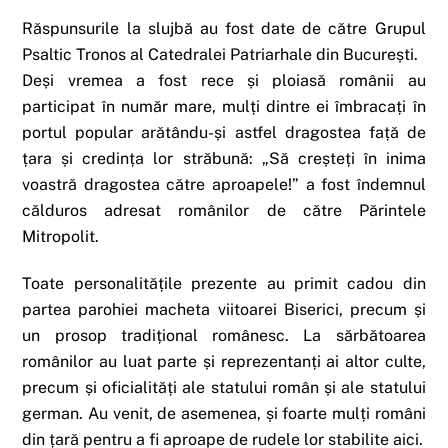
Răspunsurile la slujbă au fost date de către Grupul
Psaltic Tronos al Catedralei Patriarhale din București.
Deși vremea a fost rece și ploiasă românii au
participat în număr mare, mulți dintre ei îmbracați în
portul popular arătându-și astfel dragostea față de
țara și credința lor străbună: „Să creșteți în inima
voastră dragostea către aproapele!” a fost îndemnul
călduros adresat românilor de către Părintele
Mitropolit.
Toate personalitățile prezente au primit cadou din
partea parohiei macheta viitoarei Biserici, precum și
un prosop tradițional românesc. La sărbătoarea
românilor au luat parte și reprezentanți ai altor culte,
precum și oficialități ale statului român și ale statului
german. Au venit, de asemenea, și foarte mulți români
din țară pentru a fi aproape de rudele lor stabilite aici.